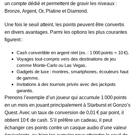
un compte dédié et permettent de gravir les niveaux :
Bronze, Argent, Or, Platine et Diamond.
Une fois le seuil atteint, les points peuvent être convertis
en divers avantages. Parmi les options les plus courantes
figurent :
Cash convertible en argent réel (ex. : 1 000 points = 10 €).
Voyages tout‑compris vers des destinations de jeu
comme Monte‑Carlo ou Las Vegas.
Gadgets de luxe : montres, smartphones, écouteurs haut
de gamme.
Invitations à des tournois privés avec des jackpots
garantis.
Prenons l’exemple d’un joueur qui accumule 1 000 points
en un mois en jouant principalement à
Starburst
et
Gonzo’s
Quest
. Avec un taux de conversion de 0,01 € par point, il
obtient 10 € de cash. S’il préfère un cadeau, il peut
échanger ces points contre un casque audio d’une valeur