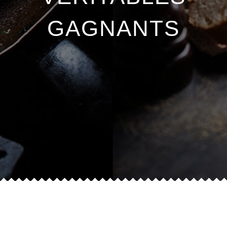
GAGNANTS