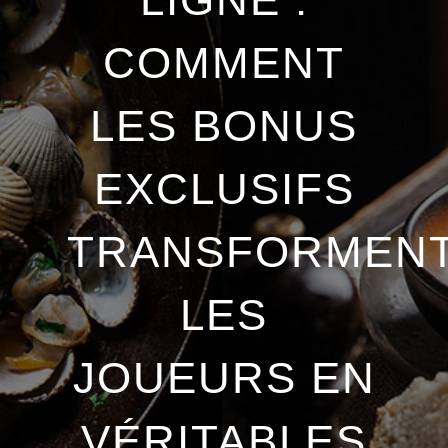
COMMENT
LES BONUS
EXCLUSIFS
TRANSFORMEN
LES
JOUEURS EN
VÉRITABLES