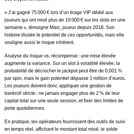
« J’ai gagné 75 000 € lors d’un tirage VIP dédié aux
joueurs qui ont misé plus de 10 000 € sur les slots en une
semaine », témoigne Marc, joueur depuis 2018. Son
histoire illustre le potentiel de ces opportunités, mais elle
souligne aussi le risque inhérent.
Analyse du risque vs. récompense : une mise élevée
augmente la variance. Sur un slot à volatilité élevée, la
probabilité de décrocher le jackpot peut être de 0,001 %
par spin, mais le gain potentiel dépasse 1 million d’euros.
Les joueurs doivent donc appliquer une gestion de
bankroll stricte : ne jamais engager plus de 2 % de leur
capital total sur une seule session, et fixer des limites de
perte quotidiennes.
En pratique, les opérateurs fournissent des outils de suivi
en temps réel, affichant le montant total misé, le solde