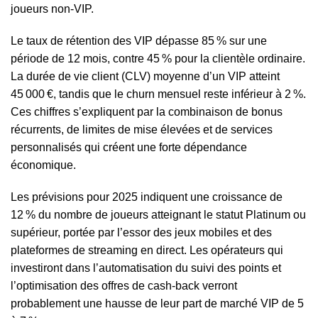
joueurs non‑VIP.
Le taux de rétention des VIP dépasse 85 % sur une
période de 12 mois, contre 45 % pour la clientèle ordinaire.
La durée de vie client (CLV) moyenne d’un VIP atteint
45 000 €, tandis que le churn mensuel reste inférieur à 2 %.
Ces chiffres s’expliquent par la combinaison de bonus
récurrents, de limites de mise élevées et de services
personnalisés qui créent une forte dépendance
économique.
Les prévisions pour 2025 indiquent une croissance de
12 % du nombre de joueurs atteignant le statut Platinum ou
supérieur, portée par l’essor des jeux mobiles et des
plateformes de streaming en direct. Les opérateurs qui
investiront dans l’automatisation du suivi des points et
l’optimisation des offres de cash‑back verront
probablement une hausse de leur part de marché VIP de 5