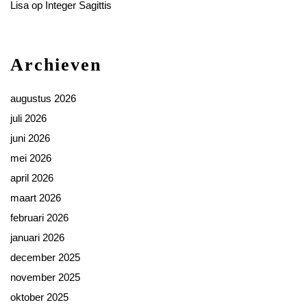
Lisa
op
Integer Sagittis
Archieven
augustus 2026
juli 2026
juni 2026
mei 2026
april 2026
maart 2026
februari 2026
januari 2026
december 2025
november 2025
oktober 2025