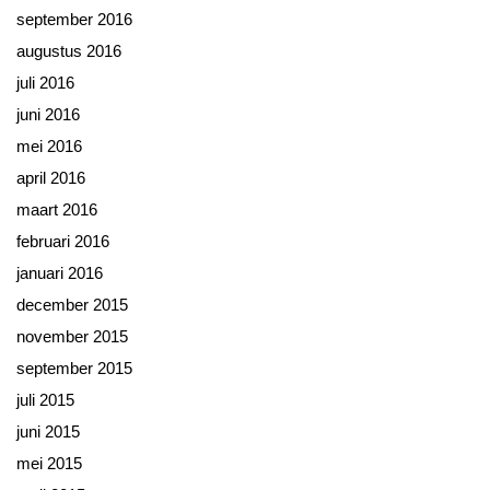
september 2016
augustus 2016
juli 2016
juni 2016
mei 2016
april 2016
maart 2016
februari 2016
januari 2016
december 2015
november 2015
september 2015
juli 2015
juni 2015
mei 2015