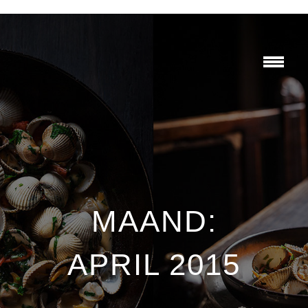
MAAND:
APRIL 2015