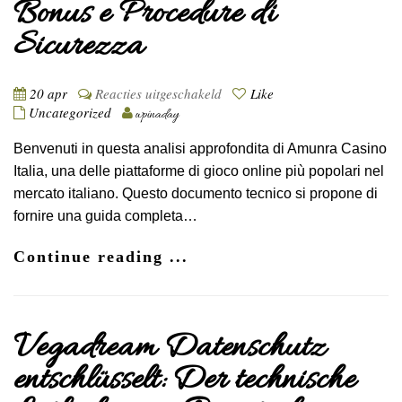
Bonus e Procedure di
Sicurezza
voor
20 apr
Reacties uitgeschakeld
Like
Il
Uncategorized
wpinaday
Manuale
Tecnico
Benvenuti in questa analisi approfondita di Amunra Casino
di
Italia, una delle piattaforme di gioco online più popolari nel
Amunra
mercato italiano. Questo documento tecnico si propone di
Casino
fornire una guida completa…
Online:
Analisi
Continue reading ...
Matematica
dei
Bonus
e
Vegadream Datenschutz
Procedure
di
entschlüsselt: Der technische
Sicurezza