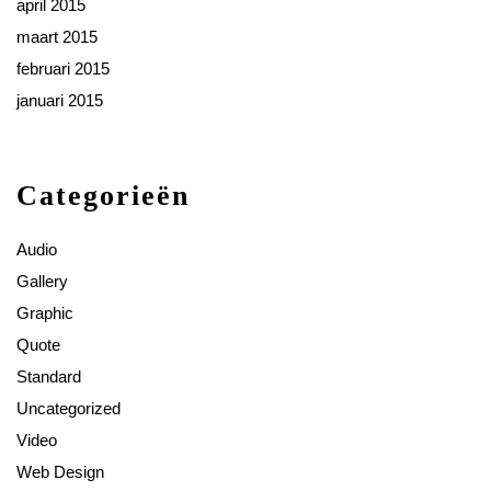
april 2015
maart 2015
februari 2015
januari 2015
Categorieën
Audio
Gallery
Graphic
Quote
Standard
Uncategorized
Video
Web Design