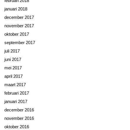
februari 2018
januari 2018
december 2017
november 2017
oktober 2017
september 2017
juli 2017
juni 2017
mei 2017
april 2017
maart 2017
februari 2017
januari 2017
december 2016
november 2016
oktober 2016