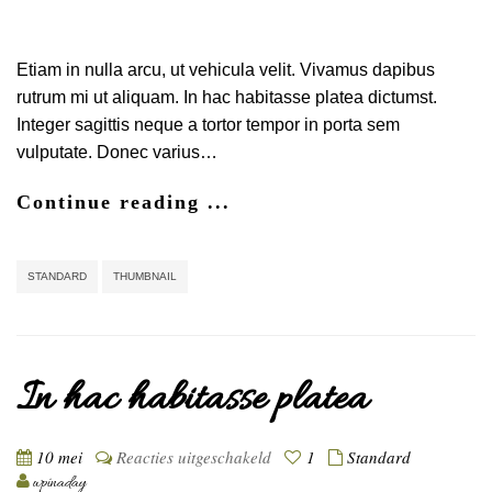
Etiam in nulla arcu, ut vehicula velit. Vivamus dapibus
rutrum mi ut aliquam. In hac habitasse platea dictumst.
Integer sagittis neque a tortor tempor in porta sem
vulputate. Donec varius…
Continue reading ...
STANDARD
THUMBNAIL
In hac habitasse platea
voor
10 mei
Reacties uitgeschakeld
1
Standard
In
wpinaday