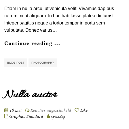
hac
habitasse
Etiam in nulla arcu, ut vehicula velit. Vivamus dapibus
platea
rutrum mi ut aliquam. In hac habitasse platea dictumst.
Integer sagittis neque a tortor tempor in porta sem
vulputate. Donec varius…
Continue reading ...
BLOG POST
PHOTOGRAPHY
Nulla auctor
voor
10 mei
Reacties uitgeschakeld
Like
Nulla
Graphic
,
Standard
wpinaday
auctor