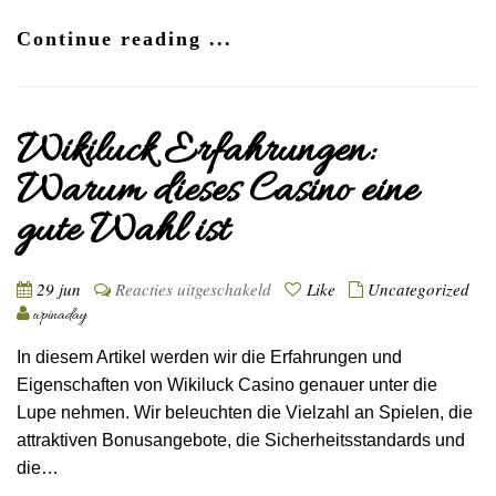
Sky
City
Continue reading ...
Casino
Jackpot
Wins
Wikiluck Erfahrungen:
Warum dieses Casino eine
gute Wahl ist
voor
29 jun
Reacties uitgeschakeld
Like
Uncategorized
Wikiluck
wpinaday
Erfahrungen:
Warum
In diesem Artikel werden wir die Erfahrungen und
dieses
Eigenschaften von Wikiluck Casino genauer unter die
Casino
Lupe nehmen. Wir beleuchten die Vielzahl an Spielen, die
eine
attraktiven Bonusangebote, die Sicherheitsstandards und
gute
die…
Wahl