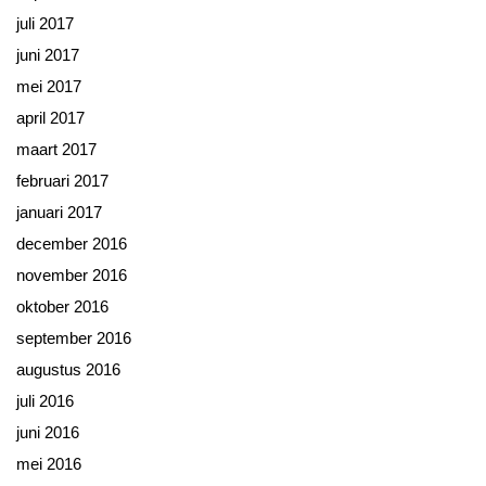
juli 2017
juni 2017
mei 2017
april 2017
maart 2017
februari 2017
januari 2017
december 2016
november 2016
oktober 2016
september 2016
augustus 2016
juli 2016
juni 2016
mei 2016