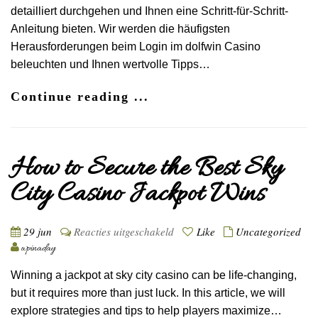
gemacht
detailliert durchgehen und Ihnen eine Schritt-für-Schritt-
eine
Anleitung bieten. Wir werden die häufigsten
Schritt-
Herausforderungen beim Login im dolfwin Casino
für-
beleuchten und Ihnen wertvolle Tipps…
Schritt-
Anleitung
Continue reading ...
How to Secure the Best Sky
City Casino Jackpot Wins
voor
29 jun
Reacties uitgeschakeld
Like
Uncategorized
How
wpinaday
to
Secure
Winning a jackpot at sky city casino can be life-changing,
the
but it requires more than just luck. In this article, we will
Best
explore strategies and tips to help players maximize…