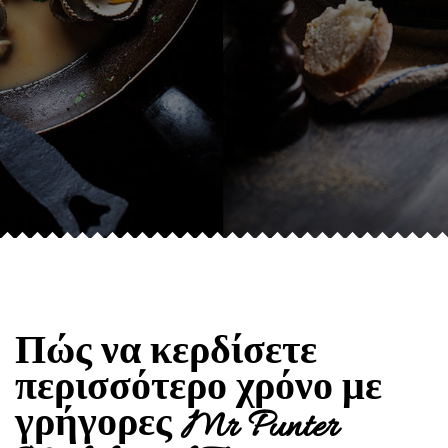
Πώς να κερδίσετε
περισσότερο χρόνο με
γρήγορες Mr Punter