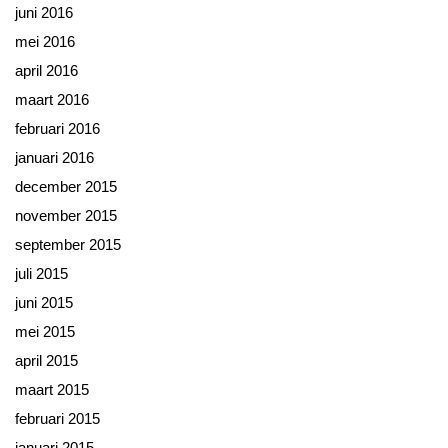
juni 2016
mei 2016
april 2016
maart 2016
februari 2016
januari 2016
december 2015
november 2015
september 2015
juli 2015
juni 2015
mei 2015
april 2015
maart 2015
februari 2015
januari 2015