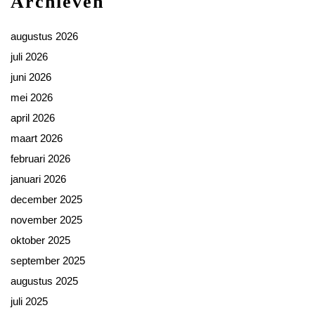
Archieven
augustus 2026
juli 2026
juni 2026
mei 2026
april 2026
maart 2026
februari 2026
januari 2026
december 2025
november 2025
oktober 2025
september 2025
augustus 2025
juli 2025