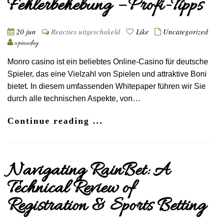
Fehlerbehebung – Profi-Tipps
voor
20 jun
Reacties uitgeschakeld
Like
Uncategorized
Meistern
wpinaday
Sie
das
Monro casino ist ein beliebtes Online-Casino für deutsche
Monro
Spieler, das eine Vielzahl von Spielen und attraktive Boni
Casino:
bietet. In diesem umfassenden Whitepaper führen wir Sie
Eine
durch alle technischen Aspekte, von…
Tiefenanalyse
der
Continue reading ...
Bonusmathematik
und
Fehlerbehebung
–
Navigating RainBet: A
Profi-
Tipps
Technical Review of
Registration & Sports Betting