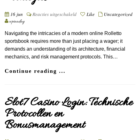
voor
16 jun
Reacties uitgeschakeld
Like
Uncategorized
The
wpinaday
Rolletto
Betting
Navigating the intricacies of a modern online Rolletto
Handbook:
sportsbook requires more than just placing a wager; it
Calculating
demands an understanding of its architecture, financial
Odds
mechanics, and risk management protocols. This…
&
Withdrawals
Continue reading ...
–
Pro
Strategies
Slot7 Casino Login: Technische
Protocollen en
Bonusmanagement