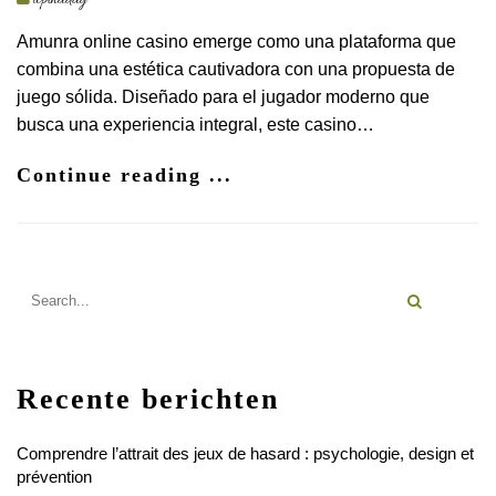
wpinaday
Casino:
Whitepaper
Amunra online casino emerge como una plataforma que
Técnico
combina una estética cautivadora con una propuesta de
–
juego sólida. Diseñado para el jugador moderno que
App,
busca una experiencia integral, este casino…
Bonos,
Seguridad
Continue reading ...
y
Solución
de
Problemas
Recente berichten
Comprendre l’attrait des jeux de hasard : psychologie, design et
prévention