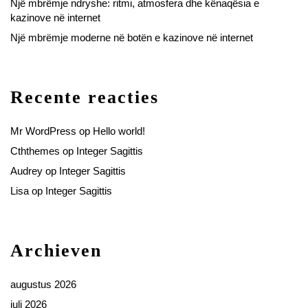
Një mbrëmje ndryshe: ritmi, atmosfera dhe kënaqësia e
kazinove në internet
Një mbrëmje moderne në botën e kazinove në internet
Recente reacties
Mr WordPress
op
Hello world!
Cththemes
op
Integer Sagittis
Audrey
op
Integer Sagittis
Lisa
op
Integer Sagittis
Archieven
augustus 2026
juli 2026