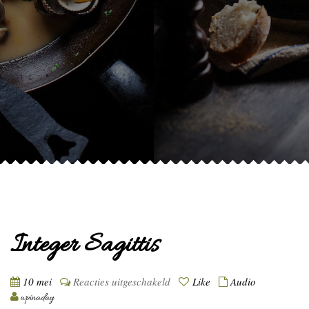
Integer Sagittis
voor
10 mei
Reacties uitgeschakeld
Like
Audio
Integer
wpinaday