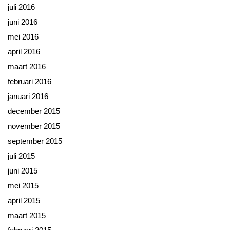
juli 2016
juni 2016
mei 2016
april 2016
maart 2016
februari 2016
januari 2016
december 2015
november 2015
september 2015
juli 2015
juni 2015
mei 2015
april 2015
maart 2015