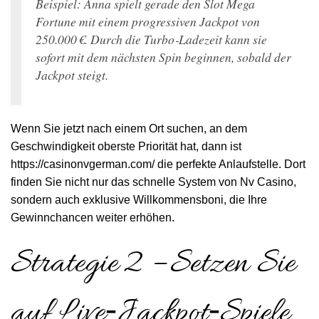
Beispiel: Anna spielt gerade den Slot
Mega
Fortune
mit einem progressiven Jackpot von
250.000 €. Durch die Turbo‑Ladezeit kann sie
sofort mit dem nächsten Spin beginnen, sobald der
Jackpot steigt.
Wenn Sie jetzt nach einem Ort suchen, an dem
Geschwindigkeit oberste Priorität hat, dann ist
https://casinonvgerman.com/
die perfekte Anlaufstelle. Dort
finden Sie nicht nur das schnelle System von Nv Casino,
sondern auch exklusive Willkommensboni, die Ihre
Gewinnchancen weiter erhöhen.
Strategie 2 – Setzen Sie
auf Live‑Jackpot‑Spiele