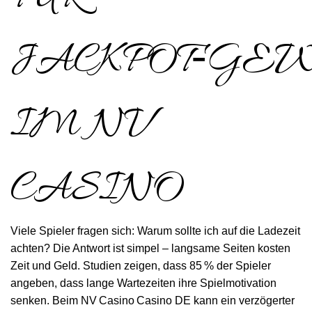
JACKPOT‑GE
IM NV
CASINO
Viele Spieler fragen sich: Warum sollte ich auf die Ladezeit
achten? Die Antwort ist simpel – langsame Seiten kosten
Zeit und Geld. Studien zeigen, dass 85 % der Spieler
angeben, dass lange Wartezeiten ihre Spielmotivation
senken. Beim NV Casino Casino DE kann ein verzögerter