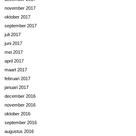
november 2017
oktober 2017
september 2017
juli 2017
juni 2017
mei 2017
april 2017
maart 2017
februari 2017
januari 2017
december 2016
november 2016
oktober 2016
september 2016
augustus 2016