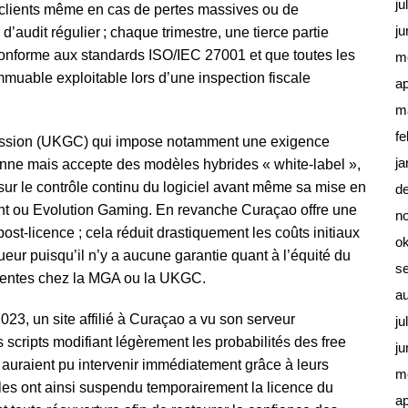
ju
s clients même en cas de pertes massives ou de
ju
d’audit régulier ; chaque trimestre, une tierce partie
 conforme aux standards ISO/IEC 27001 et que toutes les
m
mmuable exploitable lors d’une inspection fiscale
ap
m
fe
sion (UKGC) qui impose notamment une exigence
ja
ienne mais accepte des modèles hybrides « white‑label »,
ur le contrôle continu du logiciel avant même sa mise en
d
Ent ou Evolution Gaming. En revanche Curaçao offre une
n
ost‑licence ; cela réduit drastiquement les coûts initiaux
o
eur puisqu’il n’y a aucune garantie quant à l’équité du
s
ésentes chez la MGA ou la UKGC.
a
2023, un site affilié à Curaçao a vu son serveur
ju
scripts modifiant légèrement les probabilités des free
ju
s auraient pu intervenir immédiatement grâce à leurs
m
lles ont ainsi suspendu temporairement la licence du
ap