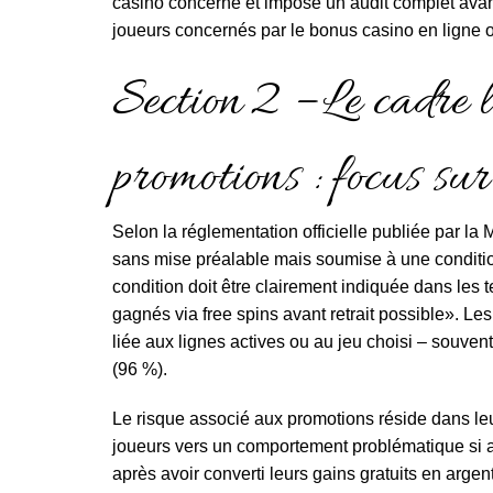
casino concerné et imposé un audit complet avant
joueurs concernés par le
bonus casino en ligne
o
Section 2 – Le cadre 
promotions : focus sur 
Selon la réglementation officielle publiée par la 
sans mise préalable mais soumise à une conditio
condition doit être clairement indiquée dans les 
gagnés via free spins avant retrait possible». Le
liée aux lignes actives ou au jeu choisi – souven
(96 %).
Le risque associé aux promotions réside dans leur 
joueurs vers un comportement problématique si au
après avoir converti leurs gains gratuits en argent r