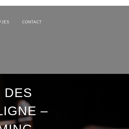
PJES
CONTACT
 DES
LIGNE –
MING