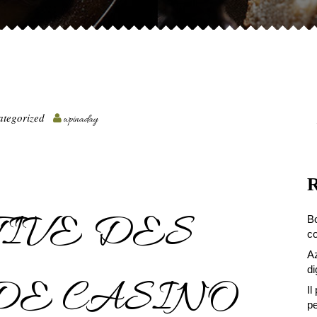
tegorized
wpinaday
R
IVE DES
Bo
c
Az
di
DE CASINO
Il
pe