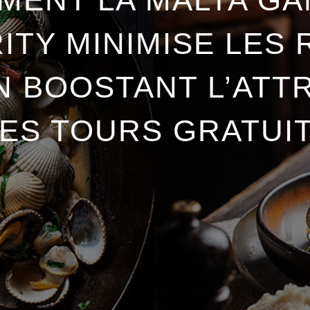
ITY MINIMISE LES 
N BOOSTANT L’ATT
ES TOURS GRATUI