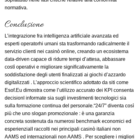
normativa.
Conclusione
L’integrazione fra intelligenza artificiale avanzata ed
esperti operator­hi umani sta trasformando radicalmente il
servizio clienti nei casinò online, creando un ecosistema
data‑driven capace di ridurre tempi d’attesa, abbassare
costì operativi e migliorare significativamente la
soddisfazione degli utenti final­izzati ai giochi d’azzardo
digital­izzati . L’approccio scientifico adottato da siti come
Esof.Eu dimostra come l’utilizzo accurato dei KPI consenta
decision­I informate sia sugli investimenti tecnologici sia
sulla formazione continua del personale.“24/7” diventa così
più che uno slogan promozionale : è una garanzia
concreta sostenuta da numerosi benchmark economici ed
esperienzial­I raccolti nei principali casinò italiani non
AAMS ed internazionali non AAMS . Per scegliere i migliori