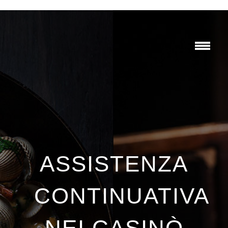
ASSISTENZA
CONTINUATIVA
NEI CASINÒ