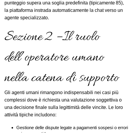
punteggio supera una soglia predefinita (tipicamente 85),
la piattaforma instrada automaticamente la chat verso un
agente specializzato.
Sezione 2 – Il ruolo
dell’operatore umano
nella catena di supporto
Gli agenti umani rimangono indispensabili nei casi più
complessi dove è richiesta una valutazione soggettiva o
una decisione finale sulla legittimità delle vincite. Le loro
attività tipiche includono:
Gestione delle dispute legate a pagamenti sospesi o errori