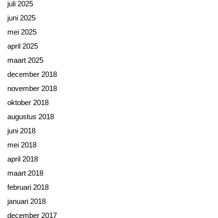
juli 2025
juni 2025
mei 2025
april 2025
maart 2025
december 2018
november 2018
oktober 2018
augustus 2018
juni 2018
mei 2018
april 2018
maart 2018
februari 2018
januari 2018
december 2017