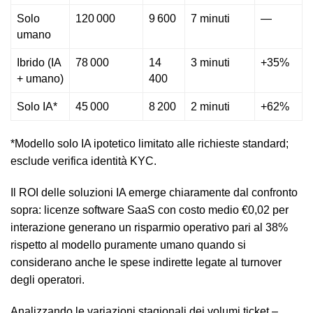
Solo
120 000
9 600
7 minuti
—
umano
Ibrido (IA
78 000
14
3 minuti
+35%
+ umano)
400
Solo IA*
45 000
8 200
2 minuti
+62%
*Modello solo IA ipotetico limitato alle richieste standard;
esclude verifica identità KYC.
Il ROI delle soluzioni IA emerge chiaramente dal confronto
sopra: licenze software SaaS con costo medio €0,02 per
interazione generano un risparmio operativo pari al 38%
rispetto al modello puramente umano quando si
considerano anche le spese indirette legate al turnover
degli operatori.
Analizzando le variazioni stagionali dei volumi ticket –