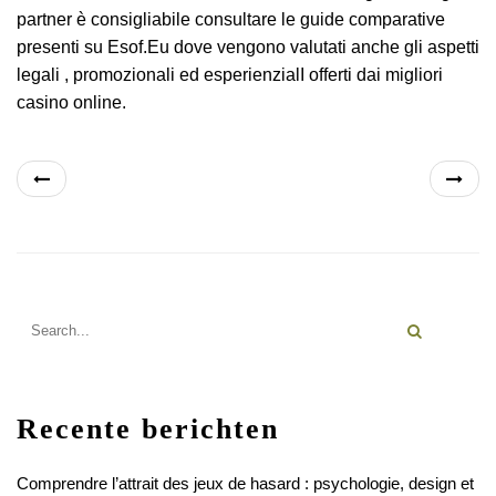
partner è consigliabile consultare le guide comparative
presenti su Esof.Eu dove vengono valutati anche gli aspetti
legali , promozionali ed esperienzial­I offerti dai migliori
casino online.
Recente berichten
Comprendre l’attrait des jeux de hasard : psychologie, design et