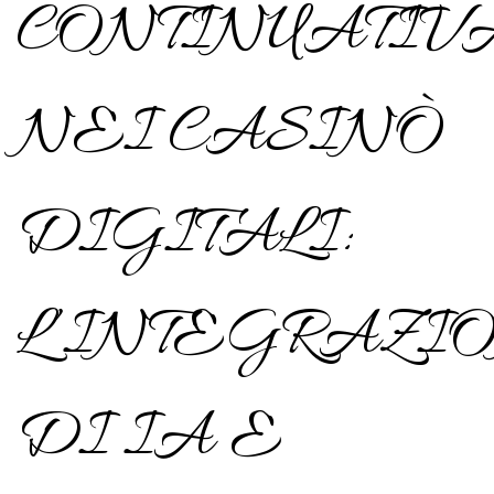
CONTINUATIV
IA
e
Operatori
Umani
NEI CASINÒ
DIGITALI:
L’INTEGRAZI
DI IA E