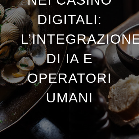
DIGITALI:
L’INTEGRAZION
DI IA E
OPERATORI
UMANI