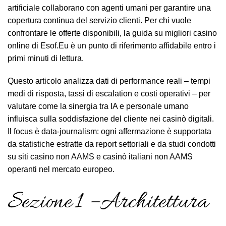
artificiale collaborano con agenti umani per garantire una
copertura continua del servizio clienti. Per chi vuole
confrontare le offerte disponibili, la guida su
migliori casino
online
di Esof.Eu è un punto di riferimento affidabile entro i
primi minuti di lettura.
Questo articolo analizza dati di performance reali – tempi
medi di risposta, tassi di escalation e costi operativi – per
valutare come la sinergia tra IA e personale umano
influisca sulla soddisfazione del cliente nei casinò digitali.
Il focus è data‑journalism: ogni affermazione è supportata
da statistiche estratte da report settoriali e da studi condotti
su siti casino non AAMS e casinò italiani non AAMS
operanti nel mercato europeo.
Sezione 1 – Architettura