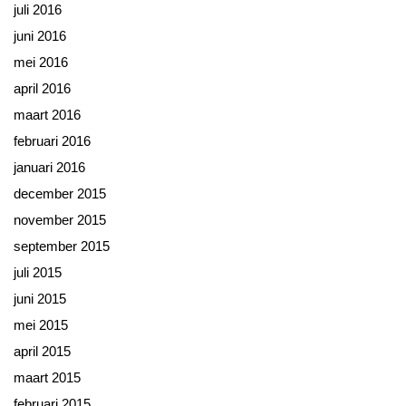
juli 2016
juni 2016
mei 2016
april 2016
maart 2016
februari 2016
januari 2016
december 2015
november 2015
september 2015
juli 2015
juni 2015
mei 2015
april 2015
maart 2015
februari 2015