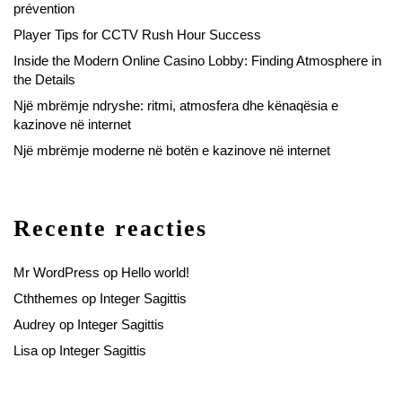
prévention
Player Tips for CCTV Rush Hour Success
Inside the Modern Online Casino Lobby: Finding Atmosphere in
the Details
Një mbrëmje ndryshe: ritmi, atmosfera dhe kënaqësia e
kazinove në internet
Një mbrëmje moderne në botën e kazinove në internet
Recente reacties
Mr WordPress
op
Hello world!
Cththemes
op
Integer Sagittis
Audrey
op
Integer Sagittis
Lisa
op
Integer Sagittis