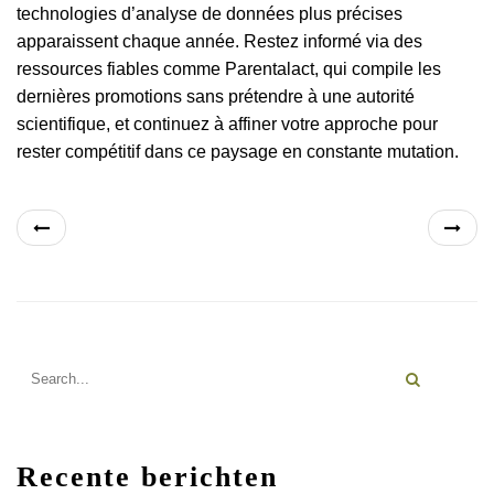
technologies d’analyse de données plus précises
apparaissent chaque année. Restez informé via des
ressources fiables comme Parentalact, qui compile les
dernières promotions sans prétendre à une autorité
scientifique, et continuez à affiner votre approche pour
rester compétitif dans ce paysage en constante mutation.
Recente berichten