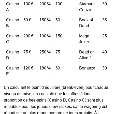
Casino
100 €
200 %
100
Starburst
,
30
A
Gonzo
Casino
50 €
150 %
50
Book of
35
B
Dead
Casino
200 €
100 %
150
Mega
25
C
Joker
Casino
75 €
250 %
75
Dead or
40
D
Alive 2
Casino
120 €
180 %
60
Bonanza
30
E
En calculant le point d’équilibre (break‑even) pour chaque
niveau de mise, on constate que les offres à forte
proportion de free‑spins (Casino D, Casino C) sont plus
rentables pour les joueurs low‑stakes, car le wagering est
réparti sur un plus grand nombre de tours gratuits. À