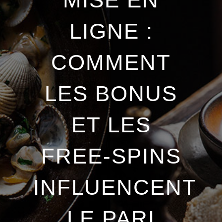
LIGNE :
COMMENT
LES BONUS
ET LES
FREE‑SPINS
INFLUENCENT
LE PARI