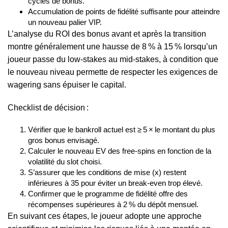
cycles de bonus.
Accumulation de points de fidélité suffisante pour atteindre
un nouveau palier VIP.
L’analyse du ROI des bonus avant et après la transition
montre généralement une hausse de 8 % à 15 % lorsqu’un
joueur passe du low‑stakes au mid‑stakes, à condition que
le nouveau niveau permette de respecter les exigences de
wagering sans épuiser le capital.
Checklist de décision :
Vérifier que le bankroll actuel est ≥ 5 × le montant du plus
gros bonus envisagé.
Calculer le nouveau EV des free‑spins en fonction de la
volatilité du slot choisi.
S’assurer que les conditions de mise (x) restent
inférieures à 35 pour éviter un break‑even trop élevé.
Confirmer que le programme de fidélité offre des
récompenses supérieures à 2 % du dépôt mensuel.
En suivant ces étapes, le joueur adopte une approche