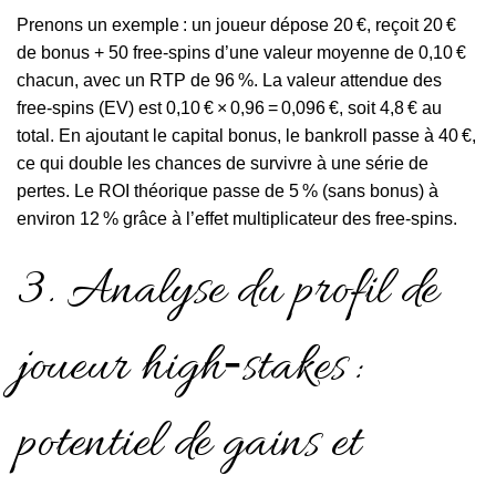
Prenons un exemple : un joueur dépose 20 €, reçoit 20 €
de bonus + 50 free‑spins d’une valeur moyenne de 0,10 €
chacun, avec un RTP de 96 %. La valeur attendue des
free‑spins (EV) est 0,10 € × 0,96 = 0,096 €, soit 4,8 € au
total. En ajoutant le capital bonus, le bankroll passe à 40 €,
ce qui double les chances de survivre à une série de
pertes. Le ROI théorique passe de 5 % (sans bonus) à
environ 12 % grâce à l’effet multiplicateur des free‑spins.
3. Analyse du profil de
joueur high‑stakes :
potentiel de gains et