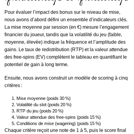
Pour évaluer l’impact des bonus sur le niveau de mise,
nous avons d’abord défini un ensemble d’indicateurs clés.
La mise moyenne par session (en €) mesure l’engagement
financier du joueur, tandis que la volatilité du jeu (faible,
moyenne, élevée) indique la fréquence et l’amplitude des
gains. Le taux de redistribution (RTP) et la valeur attendue
des free‑spins (EV) complètent le tableau en quantifiant le
potentiel de gain à long terme.
Ensuite, nous avons construit un modèle de scoring à cinq
critères :
Mise moyenne (poids 30 %)
Volatilité du slot (poids 20 %)
RTP du jeu (poids 20 %)
Valeur attendue des free‑spins (poids 15 %)
Conditions de mise (wagering) (poids 15 %)
Chaque critère reçoit une note de 1 à 5, puis le score final