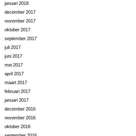
januari 2018
december 2017
november 2017
oktober 2017
september 2017
juli 2017
juni 2017
mei 2017
april 2017
maart 2017
februari 2017
januari 2017
december 2016
november 2016
oktober 2016
september 2016