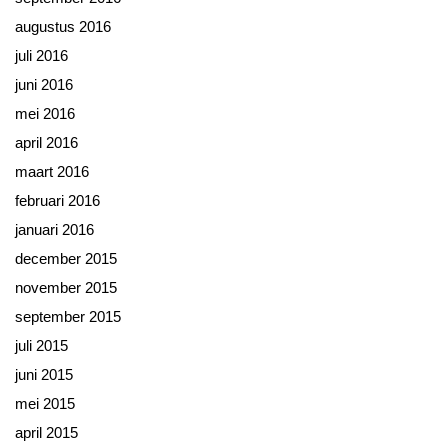
augustus 2016
juli 2016
juni 2016
mei 2016
april 2016
maart 2016
februari 2016
januari 2016
december 2015
november 2015
september 2015
juli 2015
juni 2015
mei 2015
april 2015