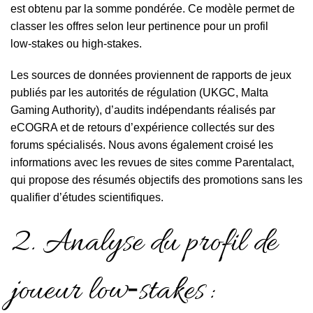
est obtenu par la somme pondérée. Ce modèle permet de
classer les offres selon leur pertinence pour un profil
low‑stakes ou high‑stakes.
Les sources de données proviennent de rapports de jeux
publiés par les autorités de régulation (UKGC, Malta
Gaming Authority), d’audits indépendants réalisés par
eCOGRA et de retours d’expérience collectés sur des
forums spécialisés. Nous avons également croisé les
informations avec les revues de sites comme Parentalact,
qui propose des résumés objectifs des promotions sans les
qualifier d’études scientifiques.
2. Analyse du profil de
joueur low‑stakes :