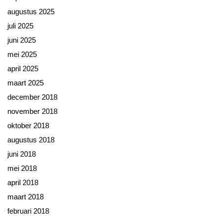
augustus 2025
juli 2025
juni 2025
mei 2025
april 2025
maart 2025
december 2018
november 2018
oktober 2018
augustus 2018
juni 2018
mei 2018
april 2018
maart 2018
februari 2018