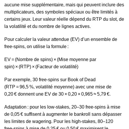
aucune mise supplémentaire, mais qui peuvent inclure des
multiplicateurs, des symboles spéciaux ou être limités à
certains jeux. Leur valeur réelle dépend du RTP du slot, de
la volatilité et du nombre de lignes actives.
Pour calculer la valeur attendue (EV) d’un ensemble de
free‑spins, on utilise la formule :
EV = (Nombre de spins) × (Mise moyenne par
spin) × (RTP) × (Facteur de volatilité)
Par exemple, 30 free‑spins sur
Book of Dead
(RTP = 96,5 %, volatilité moyenne) avec une mise de
0,20 € donnent une EV de 30 × 0,20 × 0,965 ≈ 5,79 €.
Adaptation : pour les low‑stakes, 20–30 free‑spins à mise
de 0,05 € suffisent à augmenter le bankroll sans dépasser
les limites de wagering. Pour les high‑stakes, 80–120
free‑spins à mise de 0,25 € ou 0,50 € maximisent le