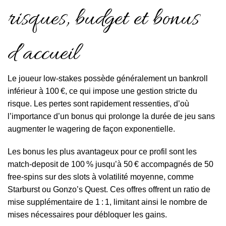
risques, budget et bonus
d’accueil
Le joueur low‑stakes possède généralement un bankroll
inférieur à 100 €, ce qui impose une gestion stricte du
risque. Les pertes sont rapidement ressenties, d’où
l’importance d’un bonus qui prolonge la durée de jeu sans
augmenter le wagering de façon exponentielle.
Les bonus les plus avantageux pour ce profil sont les
match‑deposit de 100 % jusqu’à 50 € accompagnés de 50
free‑spins sur des slots à volatilité moyenne, comme
Starburst
ou
Gonzo’s Quest
. Ces offres offrent un ratio de
mise supplémentaire de 1 : 1, limitant ainsi le nombre de
mises nécessaires pour débloquer les gains.