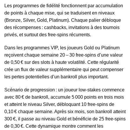
Les programmes de fidélité fonctionnent par accumulation
de points à chaque mise, qui se traduisent en niveaux
(Bronze, Silver, Gold, Platinum). Chaque palier débloque
des récompenses : cashbacks, invitations à des tournois
privés, et surtout des free‑spins récurrents.
Dans les programmes VIP, les joueurs Gold ou Platinum
reçoivent chaque semaine 20 – 30 free‑spins d’une valeur
de 0,50 € sur des slots à haute volatilité. Cette régularité
crée un flux de valeur supplémentaire qui peut compenser
les pertes potentielles d’un bankroll plus important.
Scénario de progression : un joueur low‑stakes commence
avec 80 € de bankroll, accumule 5 000 points en trois mois
et atteint le niveau Silver, débloquant 10 free‑spins de
0,10 € chaque semaine. Après six mois, son bankroll atteint
300 €, il passe au niveau Gold et bénéficie de 25 free‑spins
de 0,30 €. Cette dynamique montre comment les