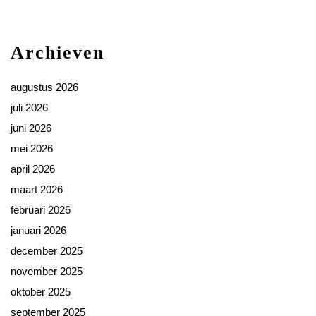
Archieven
augustus 2026
juli 2026
juni 2026
mei 2026
april 2026
maart 2026
februari 2026
januari 2026
december 2025
november 2025
oktober 2025
september 2025