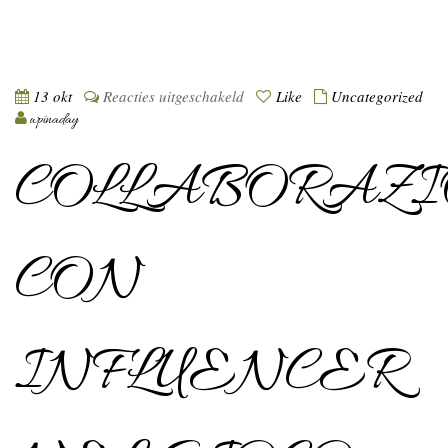
voor
13 okt
Reacties uitgeschakeld
Like
Uncategorized
Collaborazioni
wpinaday
con
Influencer
COLLABORAZI
nel
Gioco
d’Azzardo
Online:
CON
Come
Risolvere
le
Criticità
INFLUENCER
del
Marketing
Digitale