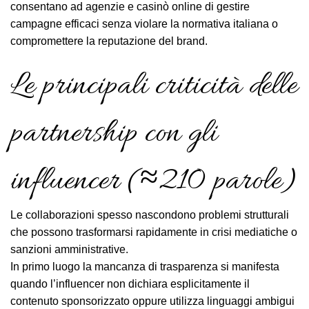
consentano ad agenzie e casinò online di gestire
campagne efficaci senza violare la normativa italiana o
compromettere la reputazione del brand.
Le principali criticità delle
partnership con gli
influencer
(≈210 parole)
Le collaborazioni spesso nascondono problemi strutturali
che possono trasformarsi rapidamente in crisi mediatiche o
sanzioni amministrative.
In primo luogo la mancanza di trasparenza si manifesta
quando l’influencer non dichiara esplicitamente il
contenuto sponsorizzato oppure utilizza linguaggi ambigui