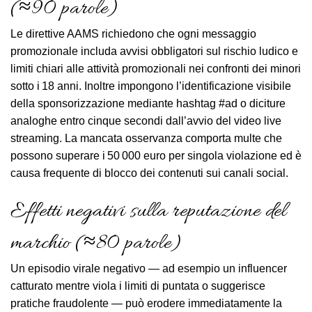
(≈90 parole)
Le direttive AAMS richiedono che ogni messaggio
promozionale includa avvisi obbligatori sul rischio ludico e
limiti chiari alle attività promozionali nei confronti dei minori
sotto i 18 anni. Inoltre impongono l’identificazione visibile
della sponsorizzazione mediante hashtag #ad o diciture
analoghe entro cinque secondi dall’avvio del video live
streaming. La mancata osservanza comporta multe che
possono superare i 50 000 euro per singola violazione ed è
causa frequente di blocco dei contenuti sui canali social.
Effetti negativi sulla reputazione del
marchio
(≈80 parole)
Un episodio virale negativo — ad esempio un influencer
catturato mentre viola i limiti di puntata o suggerisce
pratiche fraudolente — può erodere immediatamente la