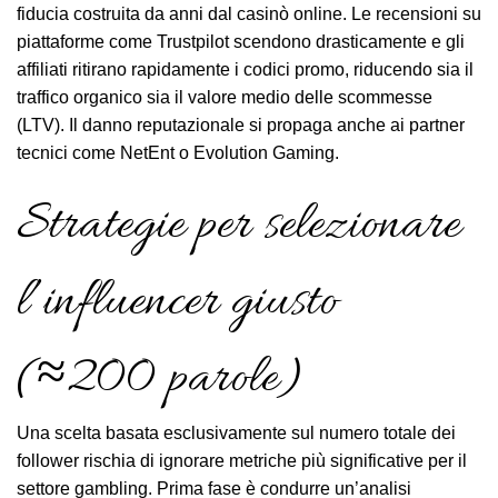
fiducia costruita da anni dal casinò online. Le recensioni su
piattaforme come Trustpilot scendono drasticamente e gli
affiliati ritirano rapidamente i codici promo, riducendo sia il
traffico organico sia il valore medio delle scommesse
(LTV). Il danno reputazionale si propaga anche ai partner
tecnici come NetEnt o Evolution Gaming.
Strategie per selezionare
l’influencer giusto
(≈200 parole)
Una scelta basata esclusivamente sul numero totale dei
follower rischia di ignorare metriche più significative per il
settore gambling. Prima fase è condurre un’analisi