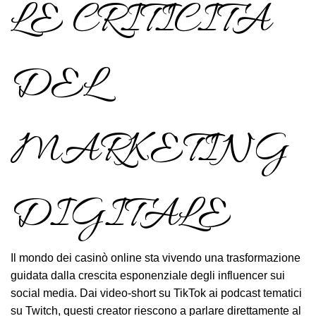
LE CRITICITÀ
DEL
MARKETING
DIGITALE
Il mondo dei casinò online sta vivendo una trasformazione
guidata dalla crescita esponenziale degli influencer sui
social media. Dai video‑short su TikTok ai podcast tematici
su Twitch, questi creator riescono a parlare direttamente al