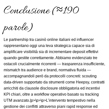
Conclusione
(≈190
parole)
Le partnership tra casinò online italiani ed influencer
rappresentano oggi una leva strategica capace sia di
amplificare visibilità sia di incrementare deposit effettivi
quando gestite correttamente. Abbiamo evidenziato tre
ostacoli crucialmente ricorrenti — trasparenza insufficiente,
mismatch tra audience e brand, normativa fluida —
accompagnandoli però da protocolli concreti: scouting
data‑driven supportato da strumenti come Heepsy, contratti
arricchiti da clausole disclosure obbligatoria ed incentivi
KPI chiari, oltre a workflow operativo basato su tracking
UTM avanzato.|p>\p>\p>L’intervento tempestivo nella
gestione dei conflitti attraverso piani rapid response ed