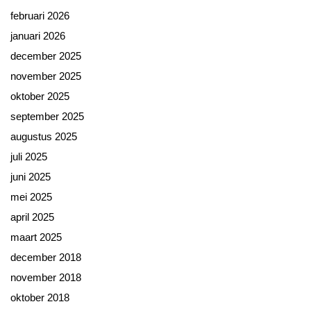
februari 2026
januari 2026
december 2025
november 2025
oktober 2025
september 2025
augustus 2025
juli 2025
juni 2025
mei 2025
april 2025
maart 2025
december 2018
november 2018
oktober 2018