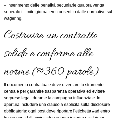
– Inserimento delle penalità pecuniarie qualora venga
superato il limite giornaliero consentito dalle normative sul
wagering.
Costruire un contratto
solido e conforme alle
norme
(≈360 parole)
Il documento contrattuale deve diventare lo strumento
centrale per garantire trasparenza operativa ed evitare
sorprese legali durante la campagna influenziale. In
apertura includere una clausola esplicita sulla disclosure
obbligatoria: ogni post deve riportare l’etichetta #ad entro
tre secondi dall’avvio video oppure inserire disclaimer