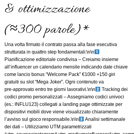
& ottimizzazione
(≈300 parole)*
Una volta firmato il contrato passa alla fase esecutiva
strutturata in quattro step fondamentali:\n\n
Pianificazione editoriale condivisa – Creiamo insieme
all’influencer un calendario mensile indicando date chiave
come lancio bonus “Welcome Pack” €1000 +150 giri
gratuiti su slot “Mega Joker”. Ogni contenuto va
pre‑approvato entro tre giorni lavorativi.\n\n
Tracking dei
codici promo personalizzati – Assegniamo codici univoci
(es.: INFLU123) collegati a landing page ottimizzate per
dispositivi mobili dove viene visualizzato chiaramente
l’avviso sul gioco responsabile.\n\n
Analisi settimanale
dei dati – Utilizziamo UTM parametrizzati