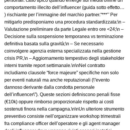
personali:
caso tipico quando emerge sui media offline un
comportamento illecito dell’influencer (guida sotto effetto…
) rischiante per l’immagine del marchio partner.“***’’ Per
mitigarlo predisponiamo una procedura standardizzata:\n –
Valutazione preliminare da parte Legale entro ore <24;\n –
Decisione sulla sospensione temporanea vs terminazione
definitiva basata sulla gravità;\n – Se necessario
coinvolgere agenzia esterna specializzata nella gestione
crisis PR,\n – Aggiornamento tempestivo degli stakeholder
interni tramite report settimanale.\n\nNel contratto
includiamo clausole “force majeure” specifiche non solo
per eventi naturali ma anche reputazionali (\“evento
dannoso derivante dalla condotta personale
dell’influencer\”). Queste sezioni definiscono penali fisse
(€10k) oppure rimborso proporzionale rispetto ai costi
sostenuti finora nella campagna.\n\nUn ulteriore strumento
preventivo consiste nell’organizzare workshop trimestrali
fra compliance officer dell’operatore e gli agent manager