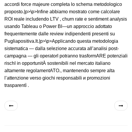
accordi force majeure completa lo schema metodologico
proposto.|p>\p>Infine abbiamo mostrato come calcolare
ROI reale includendo LTV , churn rate e sentiment analysis
usando Tableau o Power BI—un approccio adottato
frequentemente dalle review indipendenti presenti su
Pugliapositiva.It.|p>\p>Applicando questa metodologia
sistematica — dalla selezione accurata all’analisi post‐
campagna — gli operatorI potranno trasformARE potenziali
rischI in opportunitÀ sostenibili nel mercato italiano
altamente regolamentATO., mantenendo sempre alta
l’attenzione verso giochi responsabili и promozioni
trasparentì .