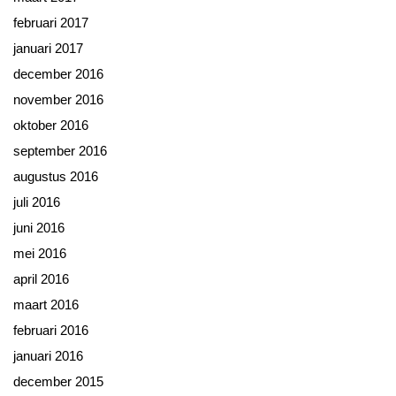
februari 2017
januari 2017
december 2016
november 2016
oktober 2016
september 2016
augustus 2016
juli 2016
juni 2016
mei 2016
april 2016
maart 2016
februari 2016
januari 2016
december 2015