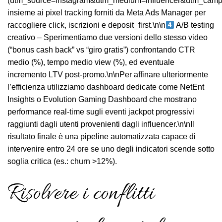
(
utm_source=instagram&utm_medium=influencer&utm_camp
insieme ai pixel tracking forniti da Meta Ads Manager per
raccogliere click, iscrizioni e deposit_first.\n\n
A/B testing
creativo – Sperimentiamo due versioni dello stesso video
(“bonus cash back” vs “giro gratis”) confrontando CTR
medio (%), tempo medio view (%), ed eventuale
incremento LTV post‑promo.\n\nPer affinare ulteriormente
l’efficienza utilizziamo dashboard dedicate come NetEnt
Insights o Evolution Gaming Dashboard che mostrano
performance real‑time sugli eventi jackpot progressivi
raggiunti dagli utenti provenienti dagli influencer.\n\nIl
risultato finale è una pipeline automatizzata capace di
intervenire entro 24 ore se uno degli indicatori scende sotto
soglia critica (es.: churn >12%).
Risolvere i conflitti