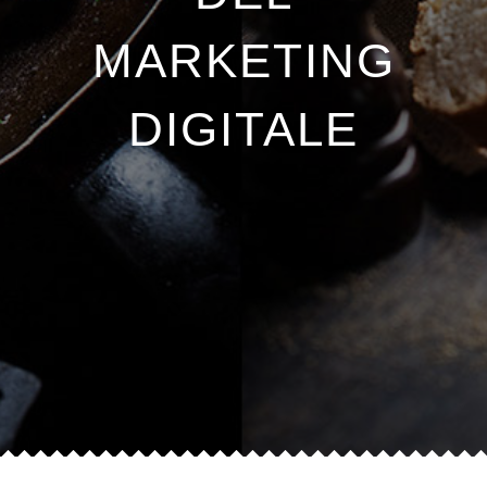
MARKETING
DIGITALE