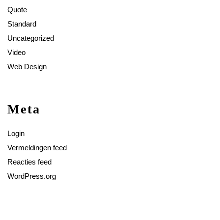
Quote
Standard
Uncategorized
Video
Web Design
Meta
Login
Vermeldingen feed
Reacties feed
WordPress.org