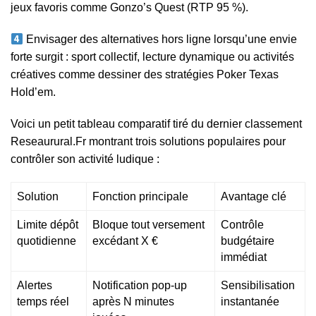
jeux favoris comme Gonzo’s Quest (RTP 95 %).
Envisager des alternatives hors ligne lorsqu’une envie
forte surgit : sport collectif, lecture dynamique ou activités
créatives comme dessiner des stratégies Poker Texas
Hold’em.
Voici un petit tableau comparatif tiré du dernier classe­ment
Reseaurural.Fr montrant trois solutions populaires pour
contrôler son activité ludique :
Solution
Fonction principale
Avantage clé
Limite dépôt
Bloque tout versement
Contrôle
quotidienne
excédant X €
budgétaire
immédiat
Alertes
Notification pop‑up
Sensibilisation
temps réel
après N minutes
instantanée