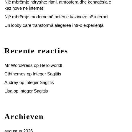
Një mbrëmje ndryshe: ritmi, atmosfera dhe kënaqësia e
kazinove në internet
Një mbrëmje moderne në botën e kazinove në internet
Un lobby care transformă alegerea într-o experiență
Recente reacties
Mr WordPress
op
Hello world!
Cththemes
op
Integer Sagittis
Audrey
op
Integer Sagittis
Lisa
op
Integer Sagittis
Archieven
augustus 2026