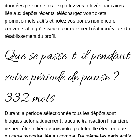
données personnelles : exportez vos relevés bancaires
liés aux dépôts récents, téléchargez vos tickets
promotionnels actifs et notez vos bonus non encore
convertis afin qu’ils soient correctement réattribués lors du
rétablissement du profil.
Que se passe-t-il pendant
votre période de pause ? –
332 mots
Durant la période sélectionnée tous les dépôts sont
bloqués automatiquement ; aucune transaction financière
ne peut être initiée depuis votre portefeuille électronique
ou carte bancaire liée au compte. De même les paris actifs