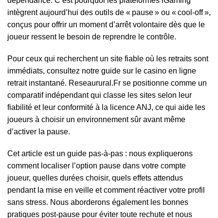
dépendance. C’est pourquoi les plateformes iGaming
intègrent aujourd’hui des outils de « pause » ou « cool‑off »,
conçus pour offrir un moment d’arrêt volontaire dès que le
joueur ressent le besoin de reprendre le contrôle.
Pour ceux qui recherchent un site fiable où les retraits sont
immédiats, consultez notre guide sur le
casino en ligne
retrait instantané
. Reseaurural.Fr se positionne comme un
comparatif indépendant qui classe les sites selon leur
fiabilité et leur conformité à la licence ANJ, ce qui aide les
joueurs à choisir un environnement sûr avant même
d’activer la pause.
Cet article est un guide pas‑à‑pas : nous expliquerons
comment localiser l’option pause dans votre compte
joueur, quelles durées choisir, quels effets attendus
pendant la mise en veille et comment réactiver votre profil
sans stress. Nous aborderons également les bonnes
pratiques post‑pause pour éviter toute rechute et nous