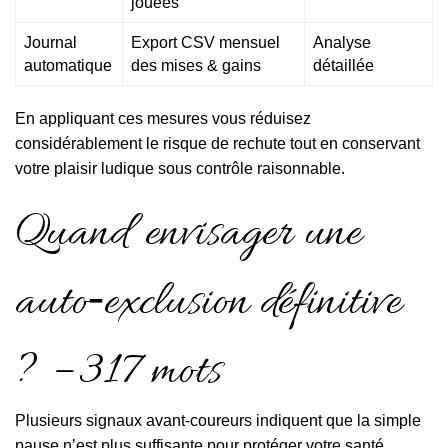
jouées
Journal
Export CSV mensuel
Analyse
automatique
des mises & gains
détaillée
En appliquant ces mesures vous réduisez
considérablement le risque de rechute tout en conservant
votre plaisir ludique sous contrôle raisonnable.
Quand envisager une
auto‑exclusion définitive
? –
317 mots
Plusieurs signaux avant‑coureurs indiquent que la simple
pause n’est plus suffisante pour protéger votre santé