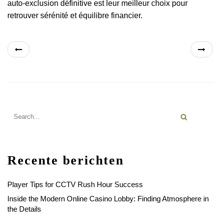
auto‑exclusion définitive est leur meilleur choix pour
retrouver sérénité et équilibre financier.​
Recente berichten
Player Tips for CCTV Rush Hour Success
Inside the Modern Online Casino Lobby: Finding Atmosphere in
the Details