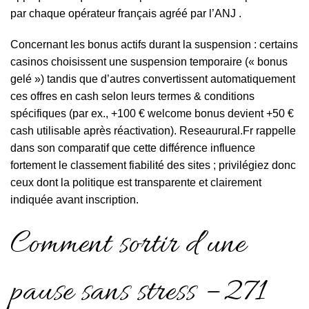
par chaque opérateur français agréé par l’ANJ .
Concernant les bonus actifs durant la suspension : certains
casinos choisissent une suspension temporaire (« bonus
gelé ») tandis que d’autres convertissent automatiquement
ces offres en cash selon leurs termes & conditions
spécifiques (par ex., +100 € welcome bonus devient +50 €
cash utilisable après réactivation). Reseaurural.Fr rappelle
dans son comparatif que cette différence influence
fortement le classement fiabilité des sites ; privilégiez donc
ceux dont la politique est transparente et clairement
indiquée avant inscription.
Comment sortir d’une
pause sans stress –
271