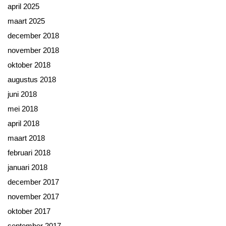
april 2025
maart 2025
december 2018
november 2018
oktober 2018
augustus 2018
juni 2018
mei 2018
april 2018
maart 2018
februari 2018
januari 2018
december 2017
november 2017
oktober 2017
september 2017