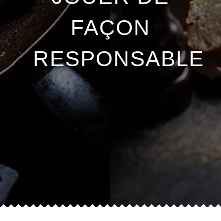
FAÇON
RESPONSABLE