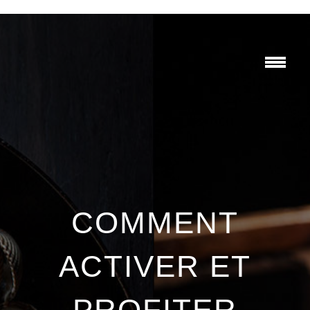
COMMENT
ACTIVER ET
PROFITER