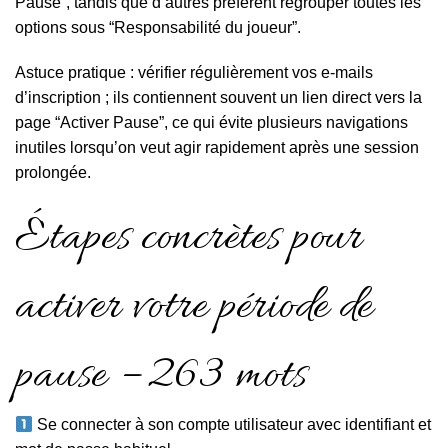
Pause”, tandis que d’autres préfèrent regrouper toutes les
options sous “Responsabilité du joueur”.
Astuce pratique : vérifier régulièrement vos e‑mails
d’inscription ; ils contiennent souvent un lien direct vers la
page “Activer Pause”, ce qui évite plusieurs navigations
inutiles lorsqu’on veut agir rapidement après une session
prolongée.
Étapes concrètes pour
activer votre période de
pause –
263 mots
Se connecter à son compte utilisateur avec identifiant et