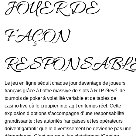
JOUER DE
FAÇON
RESPONSABL
Le jeu en ligne séduit chaque jour davantage de joueurs
français grâce à l’offre massive de slots à RTP élevé, de
tournois de poker à volatilité variable et de tables de
casino live où le croupier interagit en temps réel. Cette
explosion d’options s’accompagne d’une responsabilité
grandissante : les autorités françaises et les opérateurs
doivent garantir que le divertissement ne devienne pas une