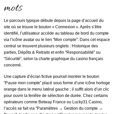
mots
Le parcours typique débute depuis la page d’accueil du
site où se trouve le bouton « Connexion ». Après s’être
identifié, l’utilisateur accède au tableau de bord du compte
via l’icône avatar ou le lien “Mon compte”. Dans cet espace
central se trouvent plusieurs onglets : Historique des
parties, Dépôts & Retraits et enfin “Responsabilité” ou
“Sécurité”, selon la charte graphique du casino français
concerné.
Une capture d’écran fictive pourrait montrer le bouton
“Pause mon compte” placé sous forme d’une icône horloge
orange dans le menu latéral gauche ; il suffit alors d’un clic
pour ouvrir la fenêtre de sélection de durée. Chez certains
opérateurs comme Betway France ou Lucky31 Casino,
l’accès se fait via “Paramètres → Gestion du compte →