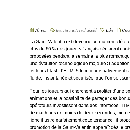
voor
10 sep
Reacties uitgeschakeld
Like
Unc
Comment
l’HTML5
La Saint‑Valentin est devenue un moment clé du 
révolutionne
plus de 60 % des joueurs français déclarent choisi
les
proposées pendant la semaine la plus romantiqu
jeux
une évolution technologique majeure : l’adopti
de
lecteurs Flash, l’HTML5 fonctionne nativement su
casino
fluide, instantanée et sécurisée, que l’on soit su
en
ligne
pour
Pour les joueurs qui cherchent à profiter d’une soi
la
animations et la possibilité de partager des bonu
Saint‑Valentin
opérateurs investissent dans des interfaces HTM
:
de machines en moins de deux secondes, même 
technologie,
ligne
illustre parfaitement cette tendance : il pr
bonus
et
promotion de la Saint‑Valentin apparaît dès le pre