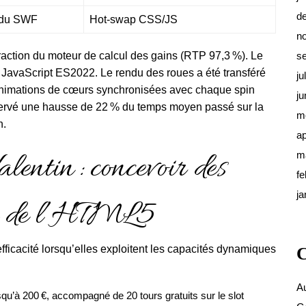
d
 du SWF
Hot‑swap CSS/JS
n
action du moteur de calcul des gains (RTP 97,3 %). Le
s
n JavaScript ES2022. Le rendu des roues a été transféré
ju
s animations de cœurs synchronisées avec chaque spin
ju
bservé une hausse de 22 % du temps moyen passé sur la
m
n.
ap
entin : concevoir des
m
fe
ja
rti de l’HTML5
fficacité lorsqu’elles exploitent les capacités dynamiques
A
u’à 200 €, accompagné de 20 tours gratuits sur le slot