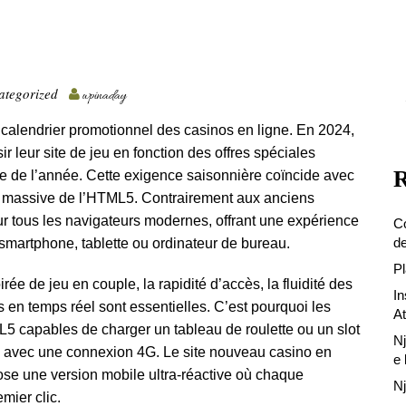
ategorized
wpinaday
calendrier promotionnel des casinos en ligne. En 2024,
r leur site de jeu en fonction des offres spéciales
R
e de l’année. Cette exigence saisonnière coïncide avec
on massive de l’HTML5. Contrairement aux anciens
r tous les navigateurs modernes, offrant une expérience
Co
de
r smartphone, tablette ou ordinateur de bureau.
P
rée de jeu en couple, la rapidité d’accès, la fluidité des
In
s en temps réel sont essentielles. C’est pourquoi les
At
L5 capables de charger un tableau de roulette ou un slot
Nj
avec une connexion 4G. Le site
nouveau casino en
e 
opose une version mobile ultra‑réactive où chaque
Nj
mier clic.