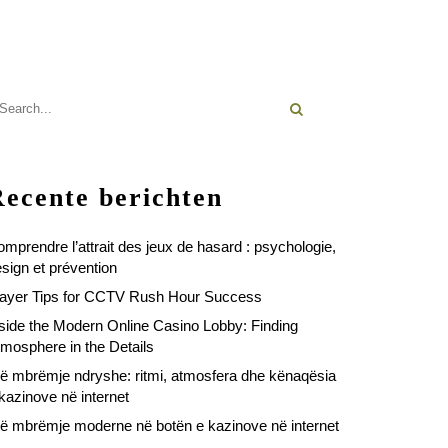
ecente berichten
mprendre l’attrait des jeux de hasard : psychologie,
sign et prévention
layer Tips for CCTV Rush Hour Success
side the Modern Online Casino Lobby: Finding
mosphere in the Details
ë mbrëmje ndryshe: ritmi, atmosfera dhe kënaqësia
kazinove në internet
ë mbrëmje moderne në botën e kazinove në internet