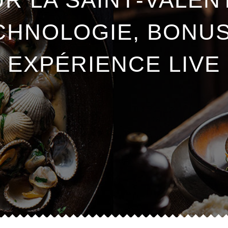
CHNOLOGIE, BONUS
EXPÉRIENCE LIVE