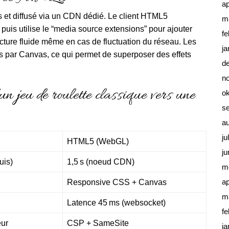
ap
 et diffusé via un CDN dédié. Le client HTML5
m
puis utilise le “media source extensions” pour ajouter
fe
cture fluide même en cas de fluctuation du réseau. Les
ja
us par Canvas, ce qui permet de superposer des effets
d
n
un jeu de roulette classique vers une
o
s
a
ju
HTML5 (WebGL)
ju
uis)
1,5 s (noeud CDN)
m
ap
Responsive CSS + Canvas
m
Latence 45 ms (websocket)
fe
eur
CSP + SameSite
ja