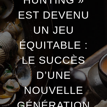
EST DEVENU
UN JEU
ÉQUITABLE :
LE SUCCÈS
D’UNE
NOUVELLE
GÉNÉRATION