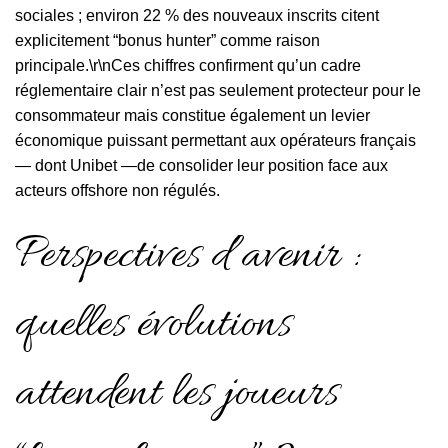
sociales ; environ 22 % des nouveaux inscrits citent
explicitement “bonus hunter” comme raison
principale.\r\nCes chiffres confirment qu’un cadre
réglementaire clair n’est pas seulement protecteur pour le
consommateur mais constitue également un levier
économique puissant permettant aux opérateurs français
— dont Unibet —de consolider leur position face aux
acteurs offshore non régulés.
Perspectives d’avenir :
quelles évolutions
attendent les joueurs