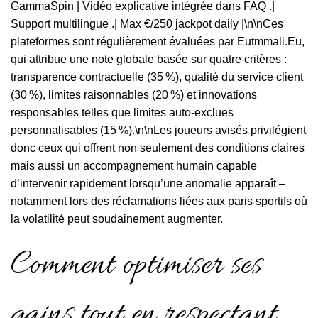
GammaSpin | Vidéo explicative intégrée dans FAQ .|
Support multilingue .| Max €/250 jackpot daily |\n\nCes
plateformes sont régulièrement évaluées par
Eutmmali.Eu
,
qui attribue une note globale basée sur quatre critères :
transparence contractuelle (35 %), qualité du service client
(30 %), limites raisonnables (20 %) et innovations
responsables telles que limites auto‑exclues
personnalisables (15 %).\n\nLes joueurs avisés privilégient
donc ceux qui offrent non seulement des conditions claires
mais aussi un accompagnement humain capable
d’intervenir rapidement lorsqu’une anomalie apparaît –
notamment lors des réclamations liées aux paris sportifs où
la volatilité peut soudainement augmenter.
Comment optimiser ses
gains tout en respectant