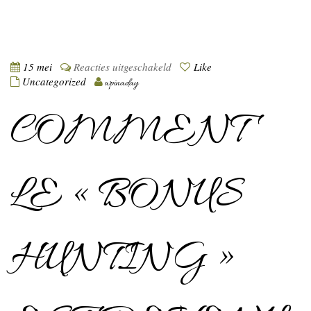
voor
15 mei
Reacties uitgeschakeld
Like
Comment
Uncategorized
wpinaday
le
«
COMMENT
Bonus
Hunting
»
est
LE « BONUS
devenu
un
jeu
équitable
HUNTING »
:
le
succès
d’une
nouvelle