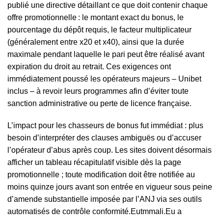
publié une directive détaillant ce que doit contenir chaque
offre promotionnelle : le montant exact du bonus, le
pourcentage du dépôt requis, le facteur multiplicateur
(généralement entre x20 et x40), ainsi que la durée
maximale pendant laquelle le pari peut être réalisé avant
expiration du droit au retrait. Ces exigences ont
immédiatement poussé les opérateurs majeurs – Unibet
inclus – à revoir leurs programmes afin d’éviter toute
sanction administrative ou perte de licence française.
L’impact pour les chasseurs de bonus fut immédiat : plus
besoin d’interpréter des clauses ambiguës ou d’accuser
l’opérateur d’abus après coup. Les sites doivent désormais
afficher un tableau récapitulatif visible dès la page
promotionnelle ; toute modification doit être notifiée au
moins quinze jours avant son entrée en vigueur sous peine
d’amende substantielle imposée par l’ANJ via ses outils
automatisés de contrôle conformité.
Eutmmali.Eu
a