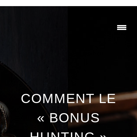
COMMENT LE
« BONUS
HUNTING »