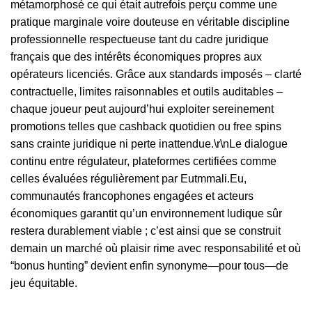
métamorphosé ce qui était autrefois perçu comme une
pratique marginale voire douteuse en véritable discipline
professionnelle respectueuse tant du cadre juridique
français que des intérêts économiques propres aux
opérateurs licenciés. Grâce aux standards imposés – clarté
contractuelle, limites raisonnables et outils auditables –
chaque joueur peut aujourd’hui exploiter sereinement
promotions telles que cashback quotidien ou free spins
sans crainte juridique ni perte inattendue.\r\nLe dialogue
continu entre régulateur, plateformes certifiées comme
celles évaluées régulièrement par
Eutmmali.Eu
,
communautés francophones engagées et acteurs
économiques garantit qu’un environnement ludique sûr
restera durablement viable ; c’est ainsi que se construit
demain un marché où plaisir rime avec responsabilité et où
“bonus hunting” devient enfin synonyme—pour tous—de
jeu équitable.​