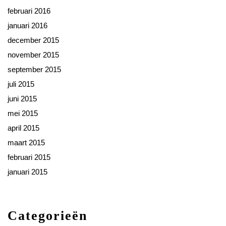
februari 2016
januari 2016
december 2015
november 2015
september 2015
juli 2015
juni 2015
mei 2015
april 2015
maart 2015
februari 2015
januari 2015
Categorieën