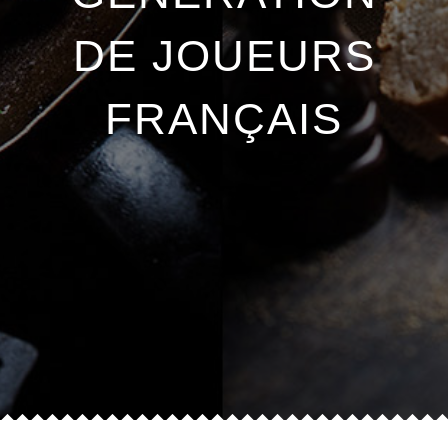
DE JOUEURS
FRANÇAIS