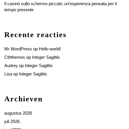
Il casinò sullo schermo piccolo: un’esperienza pensata per il
tempo presente
Recente reacties
Mr WordPress
op
Hello world!
Cththemes
op
Integer Sagittis
Audrey
op
Integer Sagittis
Lisa
op
Integer Sagittis
Archieven
augustus 2026
juli 2026