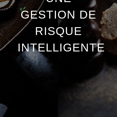
GESTION DE
RISQUE
INTELLIGENTE