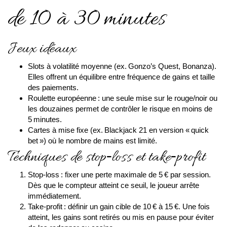
de 10 à 30 minutes
Jeux idéaux
Slots à volatilité moyenne (ex.
Gonzo’s Quest
,
Bonanza
).
Elles offrent un équilibre entre fréquence de gains et taille
des paiements.
Roulette européenne : une seule mise sur le rouge/noir ou
les douzaines permet de contrôler le risque en moins de
5 minutes.
Cartes à mise fixe (ex.
Blackjack 21
en version « quick
bet ») où le nombre de mains est limité.
Techniques de stop‑loss et take‑profit
Stop‑loss : fixer une perte maximale de 5 € par session.
Dès que le compteur atteint ce seuil, le joueur arrête
immédiatement.
Take‑profit : définir un gain cible de 10 € à 15 €. Une fois
atteint, les gains sont retirés ou mis en pause pour éviter