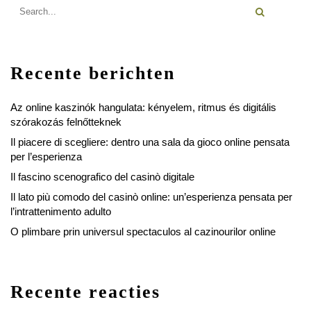
Recente berichten
Az online kaszinók hangulata: kényelem, ritmus és digitális
szórakozás felnőtteknek
Il piacere di scegliere: dentro una sala da gioco online pensata
per l’esperienza
Il fascino scenografico del casinò digitale
Il lato più comodo del casinò online: un’esperienza pensata per
l’intrattenimento adulto
O plimbare prin universul spectaculos al cazinourilor online
Recente reacties