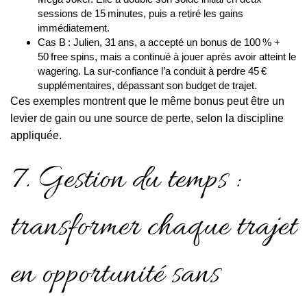
sessions de 15 minutes, puis a retiré les gains
immédiatement.
Cas B : Julien, 31 ans, a accepté un bonus de 100 % +
50 free spins, mais a continué à jouer après avoir atteint le
wagering. La sur‑confiance l’a conduit à perdre 45 €
supplémentaires, dépassant son budget de trajet.
Ces exemples montrent que le même bonus peut être un
levier de gain ou une source de perte, selon la discipline
appliquée.
7. Gestion du temps :
transformer chaque trajet
en opportunité sans