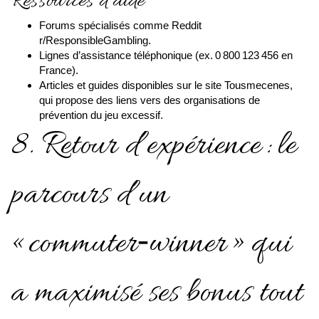
Ressources d’aide
Forums spécialisés comme Reddit
r/ResponsibleGambling.
Lignes d’assistance téléphonique (ex. 0 800 123 456 en
France).
Articles et guides disponibles sur le site Tousmecenes,
qui propose des liens vers des organisations de
prévention du jeu excessif.
8. Retour d’expérience : le
parcours d’un
« commuter‑winner » qui
a maximisé ses bonus tout