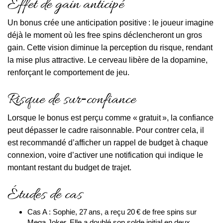
Effet de gain anticipé
Un bonus crée une anticipation positive : le joueur imagine
déjà le moment où les free spins déclencheront un gros
gain. Cette vision diminue la perception du risque, rendant
la mise plus attractive. Le cerveau libère de la dopamine,
renforçant le comportement de jeu.
Risque de sur‑confiance
Lorsque le bonus est perçu comme « gratuit », la confiance
peut dépasser le cadre raisonnable. Pour contrer cela, il
est recommandé d’afficher un rappel de budget à chaque
connexion, voire d’activer une notification qui indique le
montant restant du budget de trajet.
Études de cas
Cas A : Sophie, 27 ans, a reçu 20 € de free spins sur
Mega Joker
. Elle a doublé son solde initial en deux