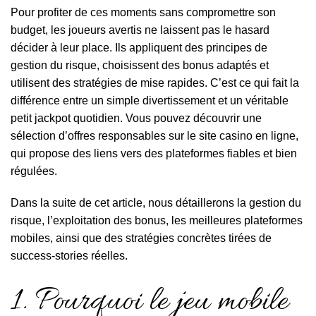
de
Pour profiter de ces moments sans compromettre son
risque
budget, les joueurs avertis ne laissent pas le hasard
intelligente
décider à leur place. Ils appliquent des principes de
gestion du risque, choisissent des bonus adaptés et
utilisent des stratégies de mise rapides. C’est ce qui fait la
différence entre un simple divertissement et un véritable
petit jackpot quotidien. Vous pouvez découvrir une
sélection d’offres responsables sur le site
casino en ligne
,
qui propose des liens vers des plateformes fiables et bien
régulées.
Dans la suite de cet article, nous détaillerons la gestion du
risque, l’exploitation des bonus, les meilleures plateformes
mobiles, ainsi que des stratégies concrètes tirées de
success‑stories réelles.
1. Pourquoi le jeu mobile