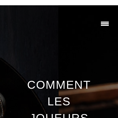
COMMENT
LES
JOUEURS