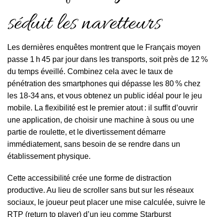
séduit les navetteurs
Les dernières enquêtes montrent que le Français moyen
passe 1 h 45 par jour dans les transports, soit près de 12 %
du temps éveillé. Combinez cela avec le taux de
pénétration des smartphones qui dépasse les 80 % chez
les 18‑34 ans, et vous obtenez un public idéal pour le jeu
mobile. La flexibilité est le premier atout : il suffit d’ouvrir
une application, de choisir une machine à sous ou une
partie de roulette, et le divertissement démarre
immédiatement, sans besoin de se rendre dans un
établissement physique.
Cette accessibilité crée une forme de distraction
productive. Au lieu de scroller sans but sur les réseaux
sociaux, le joueur peut placer une mise calculée, suivre le
RTP (return to player) d’un jeu comme
Starburst