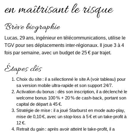
en maîtrisant le risque
Brève biographie
Lucas, 29 ans, ingénieur en télécommunications, utilise le
TGV pour ses déplacements inter‑régionaux. Il joue 3 à 4
fois par semaine, avec un budget de 25 € par trajet.
Étapes clés
Choix du site : il a sélectionné le site A (voir tableau) pour
sa version mobile ultra‑rapide et son support 24/7.
Activation du bonus : dès son inscription, il a déclenché le
welcome bonus 100 % + 20 % de cash‑back, portant son
capital de départ à 45 €.
Stratégie de mise : il a joué
Starburst
en mode auto‑play,
mise de 0,10 €, avec un stop‑loss à 5 € et un take‑profit à
12 €.
Retrait du gain : après avoir atteint le take‑profit, il a