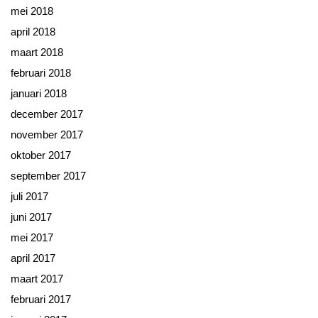
mei 2018
april 2018
maart 2018
februari 2018
januari 2018
december 2017
november 2017
oktober 2017
september 2017
juli 2017
juni 2017
mei 2017
april 2017
maart 2017
februari 2017