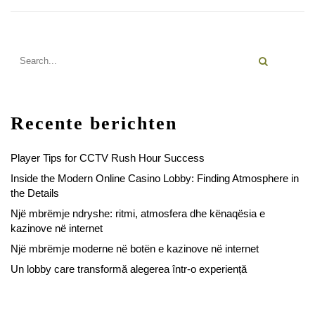
Recente berichten
Player Tips for CCTV Rush Hour Success
Inside the Modern Online Casino Lobby: Finding Atmosphere in
the Details
Një mbrëmje ndryshe: ritmi, atmosfera dhe kënaqësia e
kazinove në internet
Një mbrëmje moderne në botën e kazinove në internet
Un lobby care transformă alegerea într-o experiență