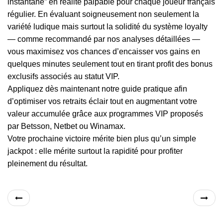
instantané” en réalité palpable pour chaque joueur français
régulier. En évaluant soigneusement non seulement la
variété ludique mais surtout la solidité du système loyalty
— comme recommandé par nos analyses détaillées —
vous maximisez vos chances d’encaisser vos gains en
quelques minutes seulement tout en tirant profit des bonus
exclusifs associés au statut VIP.
Appliquez dès maintenant notre guide pratique afin
d’optimiser vos retraits éclair tout en augmentant votre
valeur accumulée grâce aux programmes VIP proposés
par Betsson, Netbet ou Winamax.
Votre prochaine victoire mérite bien plus qu’un simple
jackpot : elle mérite surtout
la rapidité
pour profiter
pleinement du résultat.