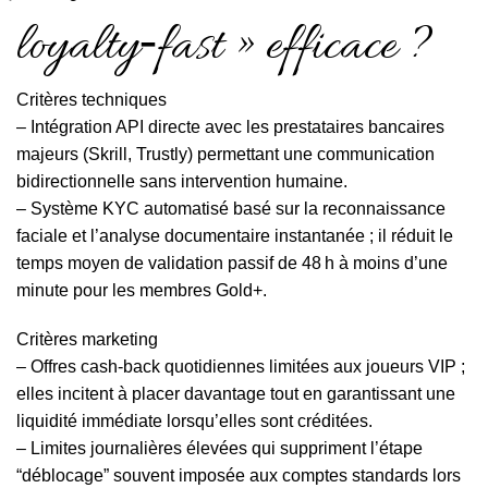
loyalty‑fast » efficace ?
Critères techniques
– Intégration API directe avec les prestataires bancaires
majeurs (Skrill, Trustly) permettant une communication
bidirectionnelle sans intervention humaine.
– Système KYC automatisé basé sur la reconnaissance
faciale et l’analyse documentaire instantanée ; il réduit le
temps moyen de validation passif de 48 h à moins d’une
minute pour les membres Gold+.
Critères marketing
– Offres cash‑back quotidiennes limitées aux joueurs VIP ;
elles incitent à placer davantage tout en garantissant une
liquidité immédiate lorsqu’elles sont créditées.
– Limites journalières élevées qui suppriment l’étape
“déblocage” souvent imposée aux comptes standards lors