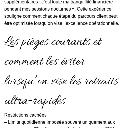
supplémentaires ; c’est toute ma tranquillité financière
pendant mes sessions nocturnes ». Cette expérience
souligne comment chaque étape du parcours client peut
être optimisée lorsqu’on vise l’excellence opérationnelle.
Les pièges courants et
comment les éviter
lorsqu’on vise les retraits
ultra‑rapides
Restrictions cachées
– Limite quotidienne imposée souvent uniquement aux