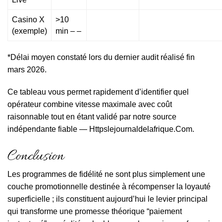
Casino X
>10
(exemple)
min – –
*Délai moyen constaté lors du dernier audit réalisé fin
mars 2026.
Ce tableau vous permet rapidement d’identifier quel
opérateur combine vitesse maximale avec coût
raisonnable tout en étant validé par notre source
indépendante fiable — Httpslejournaldelafrique.Com.
Conclusion
Les programmes de fidélité ne sont plus simplement une
couche promotionnelle destinée à récompenser la loyauté
superficielle ; ils constituent aujourd’hui le levier principal
qui transforme une promesse théorique “paiement