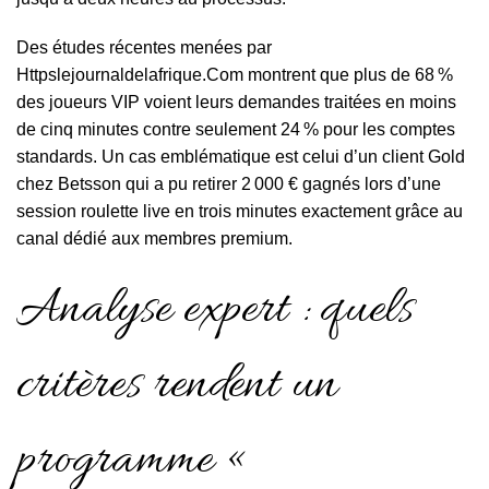
Des études récentes menées par
Httpslejournaldelafrique.Com montrent que plus de 68 %
des joueurs VIP voient leurs demandes traitées en moins
de cinq minutes contre seulement 24 % pour les comptes
standards. Un cas emblématique est celui d’un client Gold
chez Betsson qui a pu retirer 2 000 € gagnés lors d’une
session roulette live en trois minutes exactement grâce au
canal dédié aux membres premium.
Analyse expert : quels
critères rendent un
programme «