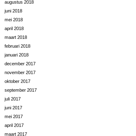
augustus 2018
juni 2018
mei 2018
april 2018
maart 2018
februari 2018
januari 2018
december 2017
november 2017
oktober 2017
september 2017
juli 2017
juni 2017
mei 2017
april 2017
maart 2017