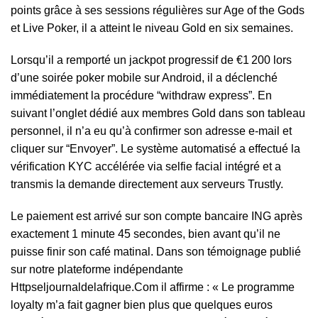
points grâce à ses sessions régulières sur Age of the Gods
et Live Poker, il a atteint le niveau Gold en six semaines.
Lorsqu’il a remporté un jackpot progressif de €1 200 lors
d’une soirée poker mobile sur Android, il a déclenché
immédiatement la procédure “withdraw express”. En
suivant l’onglet dédié aux membres Gold dans son tableau
personnel, il n’a eu qu’à confirmer son adresse e‑mail et
cliquer sur “Envoyer”. Le système automatisé a effectué la
vérification KYC accélérée via selfie facial intégré et a
transmis la demande directement aux serveurs Trustly.
Le paiement est arrivé sur son compte bancaire ING après
exactement 1 minute 45 secondes, bien avant qu’il ne
puisse finir son café matinal. Dans son témoignage publié
sur notre plateforme indépendante
Httpseljournaldelafrique.Com il affirme : « Le programme
loyalty m’a fait gagner bien plus que quelques euros