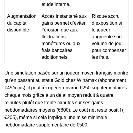
étude interne.
Augmentation
Accès instantané aux
Risque accru
du capital
gains permet d’éviter
d’exposition si
disponible
l’érosion due aux
le joueur
fluctuations
augmente son
monétaires ou aux
volume de jeu
frais bancaires
pour compenser
additionnels.
les frais.
Une simulation basée sur un joueur moyen français montre
qu’en passant au statut Gold chez Winamax (abonnement
€45/mois), il peut récupérer environ €250 supplémentaires
chaque mois grâce à un délai moyen réduit à quatre
minutes plutôt que trente minutes sur ses gains
hebdomadaires moyens (€800). Le coût net reste positif (+
€205), même si cela implique une mise minimale
hebdomadaire supplémentaire de €500.