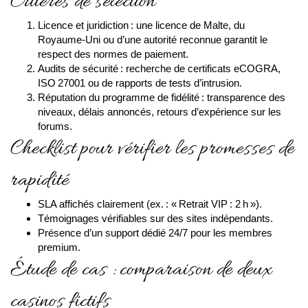
Critères de sélection
Licence et juridiction
: une licence de Malte, du
Royaume‑Uni ou d’une autorité reconnue garantit le
respect des normes de paiement.
Audits de sécurité
: recherche de certificats eCOGRA,
ISO 27001 ou de rapports de tests d’intrusion.
Réputation du programme de fidélité
: transparence des
niveaux, délais annoncés, retours d’expérience sur les
forums.
Checklist pour vérifier les promesses de
rapidité
SLA affichés clairement (ex. : « Retrait VIP : 2 h »).
Témoignages vérifiables sur des sites indépendants.
Présence d’un support dédié 24/7 pour les membres
premium.
Étude de cas : comparaison de deux
casinos fictifs