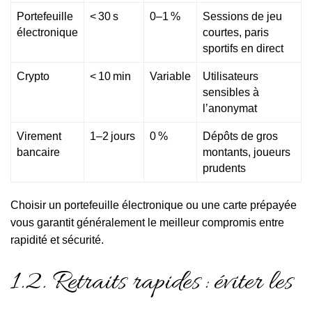
Portefeuille
< 30 s
0–1 %
Sessions de jeu
électronique
courtes, paris
sportifs en direct
Crypto
< 10 min
Variable
Utilisateurs
sensibles à
l’anonymat
Virement
1–2 jours
0 %
Dépôts de gros
bancaire
montants, joueurs
prudents
Choisir un portefeuille électronique ou une carte prépayée
vous garantit généralement le meilleur compromis entre
rapidité et sécurité.
1.2. Retraits rapides : éviter les