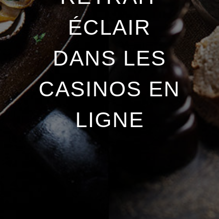
ÉCLAIR
DANS LES
CASINOS EN
LIGNE