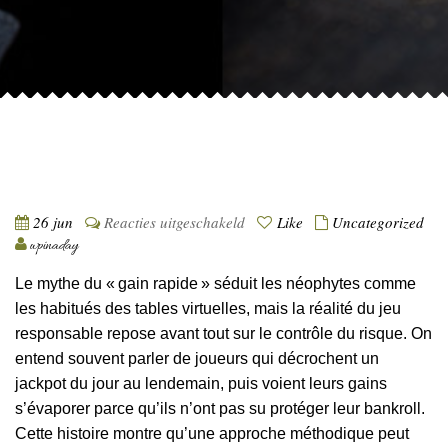
voor
26 jun
Reacties uitgeschakeld
Like
Uncategorized
Comment
wpinaday
un
joueur
Le mythe du « gain rapide » séduit les néophytes comme
a
les habitués des tables virtuelles, mais la réalité du jeu
transformé
responsable repose avant tout sur le contrôle du risque. On
la
entend souvent parler de joueurs qui décrochent un
gestion
jackpot du jour au lendemain, puis voient leurs gains
du
s’évaporer parce qu’ils n’ont pas su protéger leur bankroll.
risque
en
Cette histoire montre qu’une approche méthodique peut