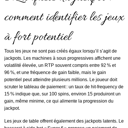
comment identifier les jeux
à fort potentiel
Tous les jeux ne sont pas créés égaux lorsqu’il s’agit de
jackpots. Les machines à sous progressives affichent une
volatilité élevée, un RTP souvent compris entre 92 % et
96 %, et une fréquence de gain faible, mais le gain
potentiel peut atteindre plusieurs millions. Le joueur doit
scruter le tableau de paiement : un taux de hit‑frequency de
15 % indique que, sur 100 spins, environ 15 produiront un
gain, même minime, ce qui alimente la progression du
jackpot.
Les jeux de table offrent également des jackpots latents. Le