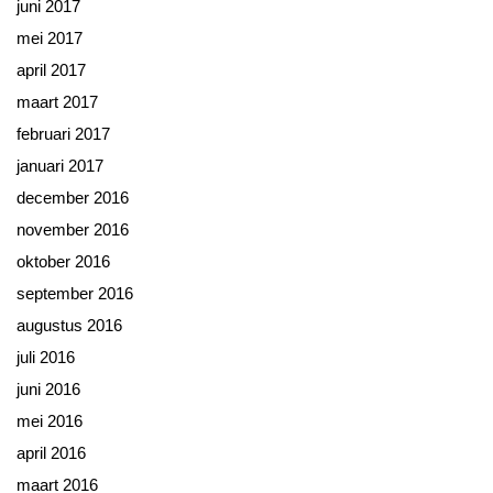
juni 2017
mei 2017
april 2017
maart 2017
februari 2017
januari 2017
december 2016
november 2016
oktober 2016
september 2016
augustus 2016
juli 2016
juni 2016
mei 2016
april 2016
maart 2016