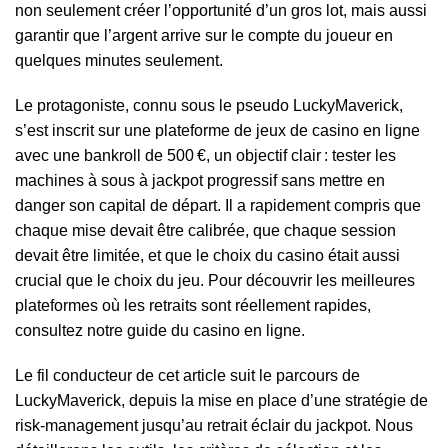
jackpot
non seulement créer l’opportunité d’un gros lot, mais aussi
:
garantir que l’argent arrive sur le compte du joueur en
le
quelques minutes seulement.
récit
d’un
Le protagoniste, connu sous le pseudo LuckyMaverick,
retrait
éclair
s’est inscrit sur une plateforme de jeux de casino en ligne
dans
avec une bankroll de 500 €, un objectif clair : tester les
les
machines à sous à jackpot progressif sans mettre en
casinos
danger son capital de départ. Il a rapidement compris que
en
chaque mise devait être calibrée, que chaque session
ligne
devait être limitée, et que le choix du casino était aussi
crucial que le choix du jeu. Pour découvrir les meilleures
plateformes où les retraits sont réellement rapides,
consultez notre guide du
casino en ligne
.
Le fil conducteur de cet article suit le parcours de
LuckyMaverick, depuis la mise en place d’une stratégie de
risk‑management jusqu’au retrait éclair du jackpot. Nous