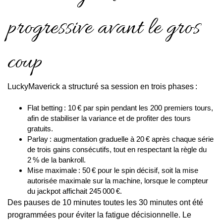
progressive avant le gros
coup
LuckyMaverick a structuré sa session en trois phases :
Flat betting
: 10 € par spin pendant les 200 premiers tours,
afin de stabiliser la variance et de profiter des tours
gratuits.
Parlay
: augmentation graduelle à 20 € après chaque série
de trois gains consécutifs, tout en respectant la règle du
2 % de la bankroll.
Mise maximale
: 50 € pour le spin décisif, soit la mise
autorisée maximale sur la machine, lorsque le compteur
du jackpot affichait 245 000 €.
Des pauses de 10 minutes toutes les 30 minutes ont été
programmées pour éviter la fatigue décisionnelle. Le