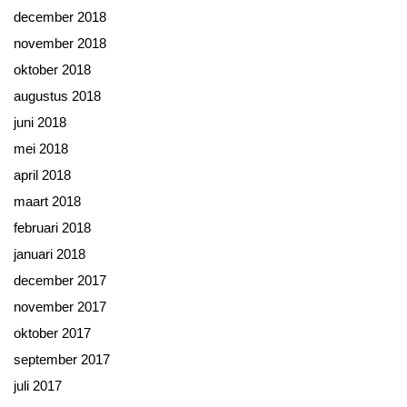
december 2018
november 2018
oktober 2018
augustus 2018
juni 2018
mei 2018
april 2018
maart 2018
februari 2018
januari 2018
december 2017
november 2017
oktober 2017
september 2017
juli 2017