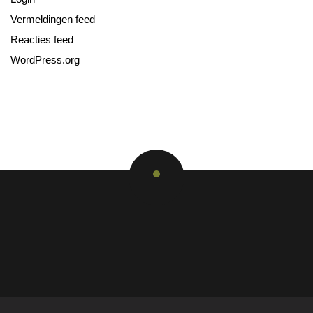
Vermeldingen feed
Reacties feed
WordPress.org