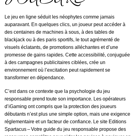
Le jeu en ligne séduit les néophytes comme jamais
auparavant. En quelques clics, un joueur peut accéder à
des centaines de machines à sous, à des tables de
blackjack ou à des paris sportifs, le tout agrémenté de
visuels éclatants, de promotions alléchantes et d’une
promesse de gains rapides. Cette accessibilité, conjuguée
à des campagnes publicitaires ciblées, crée un
environnement où l’excitation peut rapidement se
transformer en dépendance.
C’est dans ce contexte que la psychologie du jeu
responsable prend toute son importance. Les opérateurs
d’iGaming ont compris que la protection des joueurs
débutants n’est plus une simple option, mais une exigence
réglementaire et un facteur de confiance. Le site Editions
Spartacus – Votre guide du jeu responsable propose des