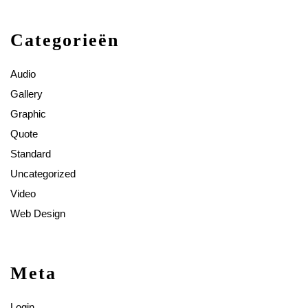
Categorieën
Audio
Gallery
Graphic
Quote
Standard
Uncategorized
Video
Web Design
Meta
Login