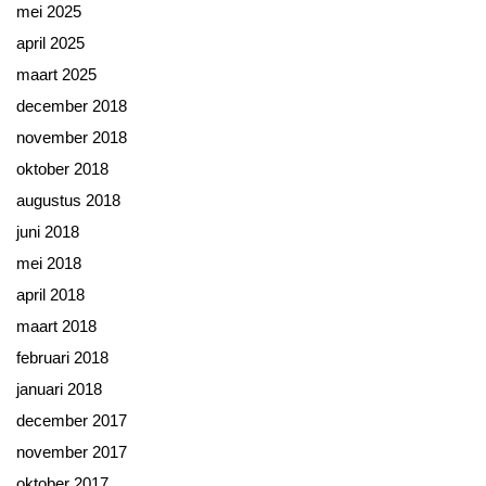
mei 2025
april 2025
maart 2025
december 2018
november 2018
oktober 2018
augustus 2018
juni 2018
mei 2018
april 2018
maart 2018
februari 2018
januari 2018
december 2017
november 2017
oktober 2017