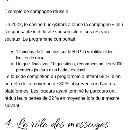
Exemple de campagne réussie
En 2022, le casino LuckyStars a lancé la campagne « Jeu
Responsable », diffusée sur son site et ses réseaux
sociaux. Le programme comportait :
12 vidéos de 2 minutes sur le RTP, la volatilité et les
limites de mise.
Un quiz final avec 10 questions, récompensant les 5 000
premiers joueurs d’un badge exclusif.
Le taux de complétion du programme a atteint 68 %, bien
au‑delà de la moyenne de 30 % observée sur d’autres
plateformes. Les joueurs ayant terminé le parcours ont
réduit leurs pertes de 22 % en moyenne lors du trimestre
suivant.
4. Le rôle des messages