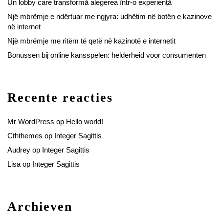
Un lobby care transformă alegerea într-o experiență
Një mbrëmje e ndërtuar me ngjyra: udhëtim në botën e kazinove
në internet
Një mbrëmje me ritëm të qetë në kazinotë e internetit
Bonussen bij online kansspelen: helderheid voor consumenten
Recente reacties
Mr WordPress
op
Hello world!
Cththemes
op
Integer Sagittis
Audrey
op
Integer Sagittis
Lisa
op
Integer Sagittis
Archieven