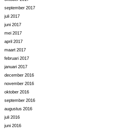
september 2017
juli 2017
juni 2017
mei 2017
april 2017
maart 2017
februari 2017
januari 2017
december 2016
november 2016
oktober 2016
september 2016
augustus 2016
juli 2016
juni 2016