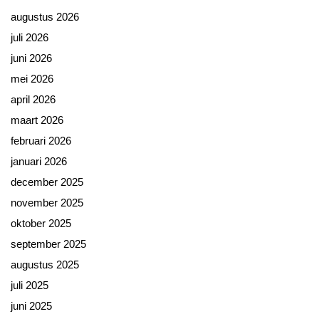
augustus 2026
juli 2026
juni 2026
mei 2026
april 2026
maart 2026
februari 2026
januari 2026
december 2025
november 2025
oktober 2025
september 2025
augustus 2025
juli 2025
juni 2025