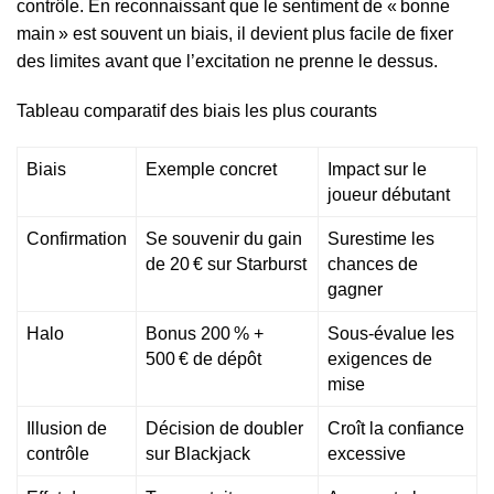
contrôle. En reconnaissant que le sentiment de « bonne
main » est souvent un biais, il devient plus facile de fixer
des limites avant que l’excitation ne prenne le dessus.
Tableau comparatif des biais les plus courants
Biais
Exemple concret
Impact sur le
joueur débutant
Confirmation
Se souvenir du gain
Surestime les
de 20 € sur Starburst
chances de
gagner
Halo
Bonus 200 % +
Sous‑évalue les
500 € de dépôt
exigences de
mise
Illusion de
Décision de doubler
Croît la confiance
contrôle
sur Blackjack
excessive