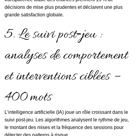
décisions de mise plus prudentes et déclarent une plus
grande satisfaction globale.
5. Le suivi post‑jeu :
analyses de comportement
et interventions ciblées –
400 mots
L’intelligence artificielle (IA) joue un rôle croissant dans le
suivi post‑jeu. Les algorithmes analysent le rythme de jeu,
le montant des mises et la fréquence des sessions pour
détecter des patterns à risque.