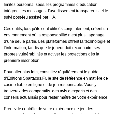
limites personnalisées, les programmes d’éducation
intégrée, les messages d’avertissement transparents, et le
suivi post‑jeu assisté par l’IA.
Ces outils, lorsqu’ils sont utilisés conjointement, créent un
environnement où la responsabilité n’est plus l’apanage
d’une seule partie. Les plateformes offrent la technologie et
l’information, tandis que le joueur doit reconnaître ses
propres vulnérabilités et activer les protections dès la
première inscription.
Pour aller plus loin, consultez régulièrement le guide
d’Editions Spartacus.Fr, le site de référence en matière de
casino fiable en ligne et de jeu responsable. Vous y
trouverez des comparatifs, des avis d’experts et des
conseils actualisés pour rester maître de votre expérience.
Prenez le contrôle de votre expérience de jeu dès