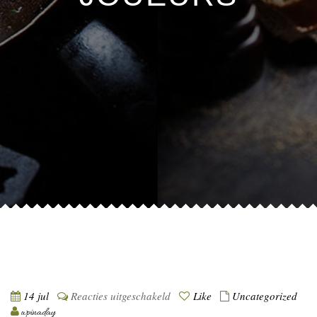
voor
14 jul
Reacties uitgeschakeld
Like
Uncategorized
Comprendre
wpinaday