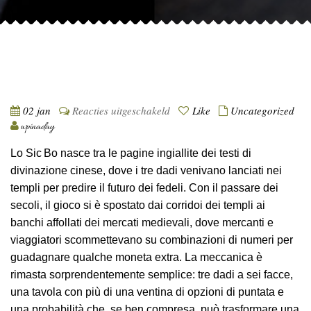
voor
02 jan
Reacties uitgeschakeld
Like
Uncategorized
Dal
wpinaday
Gioco
d’Origine
Lo Sic Bo nasce tra le pagine ingiallite dei testi di
alla
divinazione cinese, dove i tre dadi venivano lanciati nei
Rivoluzione
templi per predire il futuro dei fedeli. Con il passare dei
Digitale
secoli, il gioco si è spostato dai corridoi dei templi ai
–
banchi affollati dei mercati medievali, dove mercanti e
Come
viaggiatori scommettevano su combinazioni di numeri per
la
Gestione
guadagnare qualche moneta extra. La meccanica è
del
rimasta sorprendentemente semplice: tre dadi a sei facce,
Rischio
una tavola con più di una ventina di opzioni di puntata e
Ha
una probabilità che, se ben compresa, può trasformare una