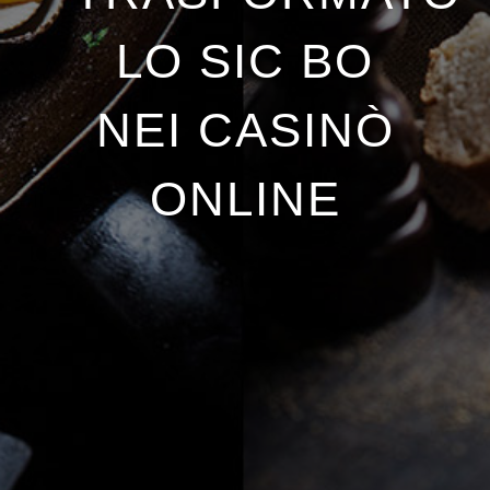
LO SIC BO
NEI CASINÒ
ONLINE