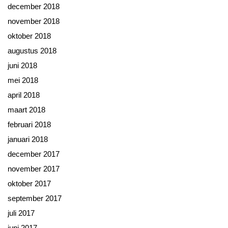
december 2018
november 2018
oktober 2018
augustus 2018
juni 2018
mei 2018
april 2018
maart 2018
februari 2018
januari 2018
december 2017
november 2017
oktober 2017
september 2017
juli 2017
juni 2017