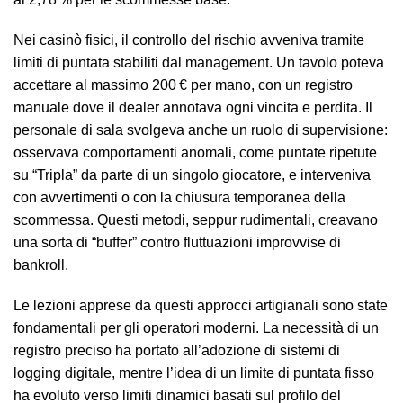
Nei casinò fisici, il controllo del rischio avveniva tramite
limiti di puntata stabiliti dal management. Un tavolo poteva
accettare al massimo 200 € per mano, con un registro
manuale dove il dealer annotava ogni vincita e perdita. Il
personale di sala svolgeva anche un ruolo di supervisione:
osservava comportamenti anomali, come puntate ripetute
su “Tripla” da parte di un singolo giocatore, e interveniva
con avvertimenti o con la chiusura temporanea della
scommessa. Questi metodi, seppur rudimentali, creavano
una sorta di “buffer” contro fluttuazioni improvvise di
bankroll.
Le lezioni apprese da questi approcci artigianali sono state
fondamentali per gli operatori moderni. La necessità di un
registro preciso ha portato all’adozione di sistemi di
logging digitale, mentre l’idea di un limite di puntata fisso
ha evoluto verso limiti dinamici basati sul profilo del