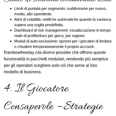
Limiti di puntata per segmento
: suddivisione per nuovo,
medio, alto spendente.
Alert di volatilità
: notifiche automatiche quando la varianza
supera una soglia predefinita.
Dashboard di risk management
: visualizzazione in tempo
reale di profitto/loss per gioco, per regione.
Moduli di auto‑esclusione
: opzioni per i giocatori di limitare
o chiudere temporaneamente il proprio account.
Rainbowfreeday cita diversi provider che offrono queste
funzionalità in pacchetti modulari, rendendo più semplice
per gli operatori scegliere solo ciò che serve al loro
modello di business.
4. Il Giocatore
Consapevole – Strategie