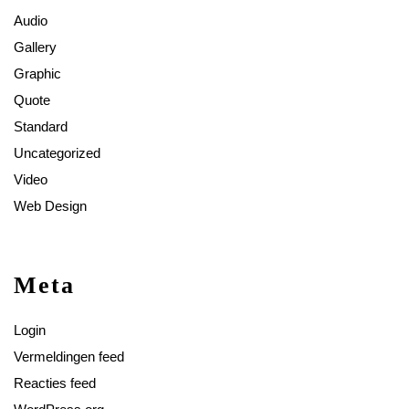
Audio
Gallery
Graphic
Quote
Standard
Uncategorized
Video
Web Design
Meta
Login
Vermeldingen feed
Reacties feed