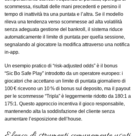
scommessa, risultati delle mani precedenti e persino il
tempo di inattività tra una puntata e l’altra. Se il modello
rileva una tendenza verso scommesse ad alta volatilità
senza adeguata gestione del bankroll, il sistema riduce
automaticamente il limite di puntata per quella sessione,
segnalando al giocatore la modifica attraverso una notifica
in‑app.
Un esempio pratico di “risk‑adjusted odds” è il bonus
“Sic Bo Safe Play” introdotto da un operatore europeo: i
giocatori che accettano un limite di puntata giornaliero di
100 € ricevono un 10 % di bonus sul deposito, ma il payout
per le scommesse “Tripla” è leggermente ridotto da 180:1 a
175:1. Questo approccio incentiva il gioco responsabile,
mantenendo alta la soddisfazione del cliente senza
aumentare l’esposizione dell’house.
Elenco di strumenti comunemente usati