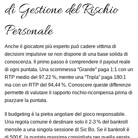
di Gestione del Rischio
Personale
Anche il giocatore più esperto può cadere vittima di
decisioni impulsive se non dispone di una base solida di
conoscenza. Il primo passo è comprendere il payout reale
di ogni puntata. Una scommessa “Grande” paga 1:1 con un
RTP medio del 97,22 %, mentre una “Tripla” paga 180:1
ma con un RTP del 94,44 %. Conoscere queste differenze
permette di valutare il rapporto rischio‑ricompensa prima di
piazzare la puntata.
Il budgeting è la pietra angolare del gioco responsabile.
Una regola comune è destinare solo il 2‑3 % del bankroll
mensile a una singola sessione di Sic Bo. Se il bankroll è
di 500 €, la puntata massima consigliata per quella serata