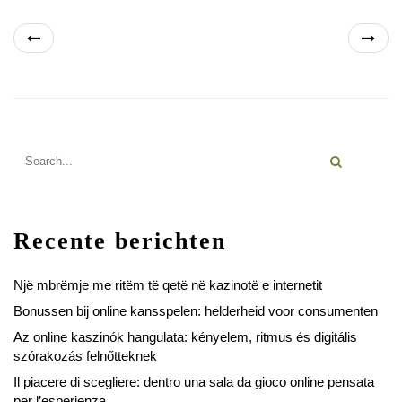
Recente berichten
Një mbrëmje me ritëm të qetë në kazinotë e internetit
Bonussen bij online kansspelen: helderheid voor consumenten
Az online kaszinók hangulata: kényelem, ritmus és digitális
szórakozás felnőtteknek
Il piacere di scegliere: dentro una sala da gioco online pensata
per l’esperienza