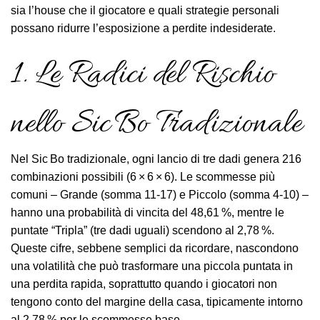
sia l’house che il giocatore e quali strategie personali
possano ridurre l’esposizione a perdite indesiderate.
1. Le Radici del Rischio
nello Sic Bo Tradizionale
Nel Sic Bo tradizionale, ogni lancio di tre dadi genera 216
combinazioni possibili (6 × 6 × 6). Le scommesse più
comuni – Grande (somma 11‑17) e Piccolo (somma 4‑10) –
hanno una probabilità di vincita del 48,61 %, mentre le
puntate “Tripla” (tre dadi uguali) scendono al 2,78 %.
Queste cifre, sebbene semplici da ricordare, nascondono
una volatilità che può trasformare una piccola puntata in
una perdita rapida, soprattutto quando i giocatori non
tengono conto del margine della casa, tipicamente intorno
al 2,78 % per le scommesse base.