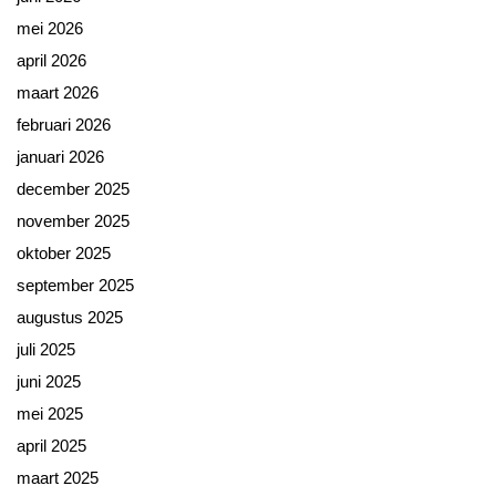
mei 2026
april 2026
maart 2026
februari 2026
januari 2026
december 2025
november 2025
oktober 2025
september 2025
augustus 2025
juli 2025
juni 2025
mei 2025
april 2025
maart 2025