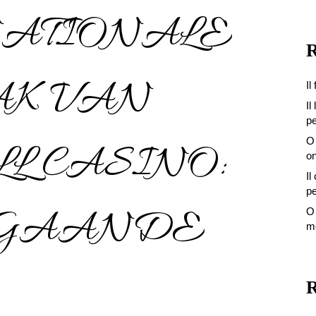
NATIONALE
R
K VAN
Il
Il
pe
O 
LL CASINO:
on
Il
pe
PGAANDE
O 
m
R