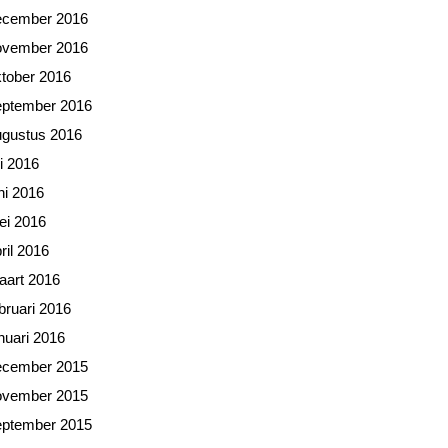
ecember 2016
ovember 2016
ktober 2016
eptember 2016
ugustus 2016
li 2016
ni 2016
ei 2016
ril 2016
aart 2016
bruari 2016
nuari 2016
ecember 2015
ovember 2015
eptember 2015