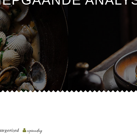
tegorized
wpinaday