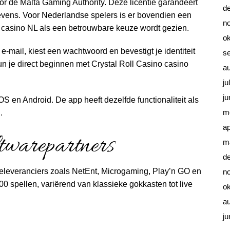
oor de Malta Gaming Authority. Deze licentie garandeert
d
evens. Voor Nederlandse spelers is er bovendien een
n
 casino NL als een betrouwbare keuze wordt gezien.
o
je e‑mail, kiest een wachtwoord en bevestigt je identiteit
s
 je direct beginnen met Crystal Roll Casino casino
a
ju
ju
OS en Android. De app heeft dezelfde functionaliteit als
m
.
ap
twarepartners
m
d
releveranciers zoals NetEnt, Microgaming, Play’n GO en
n
0 spellen, variërend van klassieke gokkasten tot live
o
a
ju