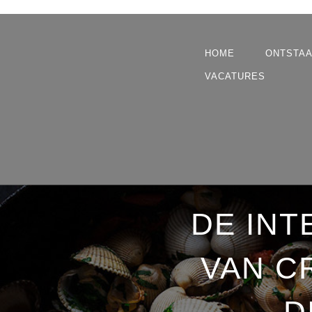
HOME
ONTSTAA
VACATURES
DE IN
VAN C
D