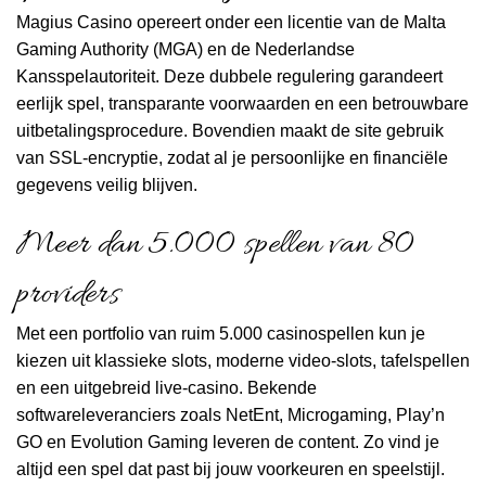
Magius Casino opereert onder een licentie van de Malta
Gaming Authority (MGA) en de Nederlandse
Kansspelautoriteit. Deze dubbele regulering garandeert
eerlijk spel, transparante voorwaarden en een betrouwbare
uitbetalingsprocedure. Bovendien maakt de site gebruik
van SSL‑encryptie, zodat al je persoonlijke en financiële
gegevens veilig blijven.
Meer dan 5.000 spellen van 80
providers
Met een portfolio van ruim 5.000 casinospellen kun je
kiezen uit klassieke slots, moderne video‑slots, tafelspellen
en een uitgebreid live‑casino. Bekende
softwareleveranciers zoals NetEnt, Microgaming, Play’n
GO en Evolution Gaming leveren de content. Zo vind je
altijd een spel dat past bij jouw voorkeuren en speelstijl.