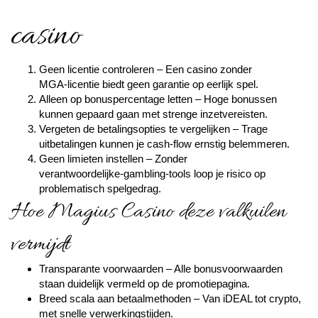
casino
Geen licentie controleren – Een casino zonder
MGA‑licentie biedt geen garantie op eerlijk spel.
Alleen op bonuspercentage letten – Hoge bonussen
kunnen gepaard gaan met strenge inzetvereisten.
Vergeten de betalingsopties te vergelijken – Trage
uitbetalingen kunnen je cash‑flow ernstig belemmeren.
Geen limieten instellen – Zonder
verantwoordelijke‑gambling‑tools loop je risico op
problematisch spelgedrag.
Hoe Magius Casino deze valkuilen
vermijdt
Transparante voorwaarden – Alle bonusvoorwaarden
staan duidelijk vermeld op de promotiepagina.
Breed scala aan betaalmethoden – Van iDEAL tot crypto,
met snelle verwerkingstijden.