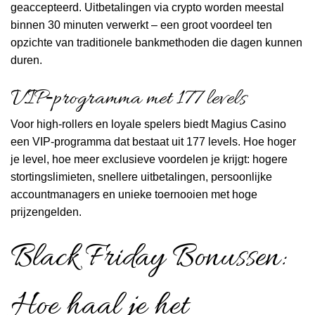
geaccepteerd. Uitbetalingen via crypto worden meestal
binnen 30 minuten verwerkt – een groot voordeel ten
opzichte van traditionele bankmethoden die dagen kunnen
duren.
VIP‑programma met 177 levels
Voor high‑rollers en loyale spelers biedt Magius Casino
een VIP‑programma dat bestaat uit 177 levels. Hoe hoger
je level, hoe meer exclusieve voordelen je krijgt: hogere
stortingslimieten, snellere uitbetalingen, persoonlijke
accountmanagers en unieke toernooien met hoge
prijzengelden.
Black Friday Bonussen:
Hoe haal je het