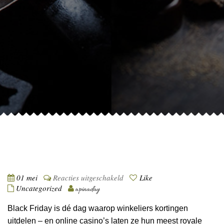
voor
01 mei
Reacties uitgeschakeld
Like
De
Uncategorized
wpinaday
Ultieme
Gids
Black Friday is dé dag waarop winkeliers kortingen
voor
uitdelen – en online casino’s laten ze hun meest royale