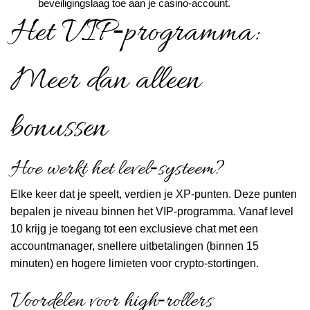
beveiligingslaag toe aan je casino‑account.
Het VIP‑programma:
Meer dan alleen
bonussen
Hoe werkt het level‑systeem?
Elke keer dat je speelt, verdien je XP‑punten. Deze punten
bepalen je niveau binnen het VIP‑programma. Vanaf level
10 krijg je toegang tot een exclusieve chat met een
accountmanager, snellere uitbetalingen (binnen 15
minuten) en hogere limieten voor crypto‑stortingen.
Voordelen voor high‑rollers