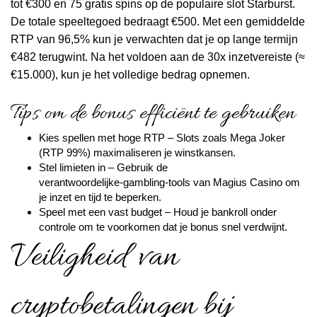
tot €300 en 75 gratis spins op de populaire slot Starburst.
De totale speeltegoed bedraagt €500. Met een gemiddelde
RTP van 96,5% kun je verwachten dat je op lange termijn
€482 terugwint. Na het voldoen aan de 30x inzetvereiste (≈
€15.000), kun je het volledige bedrag opnemen.
Tips om de bonus efficiënt te gebruiken
Kies spellen met hoge RTP – Slots zoals
Mega Joker
(RTP 99%) maximaliseren je winstkansen.
Stel limieten in – Gebruik de
verantwoordelijke‑gambling‑tools van Magius Casino om
je inzet en tijd te beperken.
Speel met een vast budget – Houd je bankroll onder
controle om te voorkomen dat je bonus snel verdwijnt.
Veiligheid van
cryptobetalingen bij