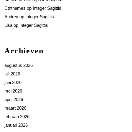
Cththemes
op
Integer Sagittis
Audrey
op
Integer Sagittis
Lisa
op
Integer Sagittis
Archieven
augustus 2026
juli 2026
juni 2026
mei 2026
april 2026
maart 2026
februari 2026
januari 2026