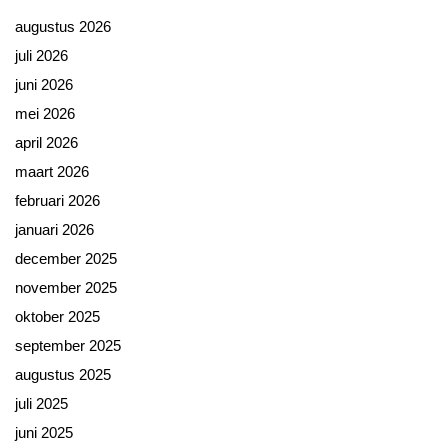
augustus 2026
juli 2026
juni 2026
mei 2026
april 2026
maart 2026
februari 2026
januari 2026
december 2025
november 2025
oktober 2025
september 2025
augustus 2025
juli 2025
juni 2025