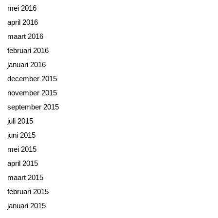
mei 2016
april 2016
maart 2016
februari 2016
januari 2016
december 2015
november 2015
september 2015
juli 2015
juni 2015
mei 2015
april 2015
maart 2015
februari 2015
januari 2015