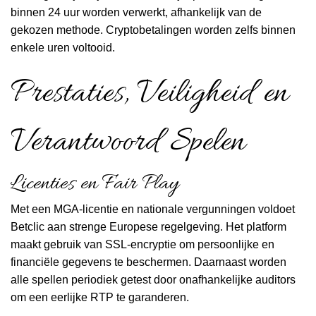
binnen 24 uur worden verwerkt, afhankelijk van de
gekozen methode. Cryptobetalingen worden zelfs binnen
enkele uren voltooid.
Prestaties, Veiligheid en
Verantwoord Spelen
Licenties en Fair Play
Met een MGA‑licentie en nationale vergunningen voldoet
Betclic aan strenge Europese regelgeving. Het platform
maakt gebruik van SSL‑encryptie om persoonlijke en
financiële gegevens te beschermen. Daarnaast worden
alle spellen periodiek getest door onafhankelijke auditors
om een eerlijke RTP te garanderen.