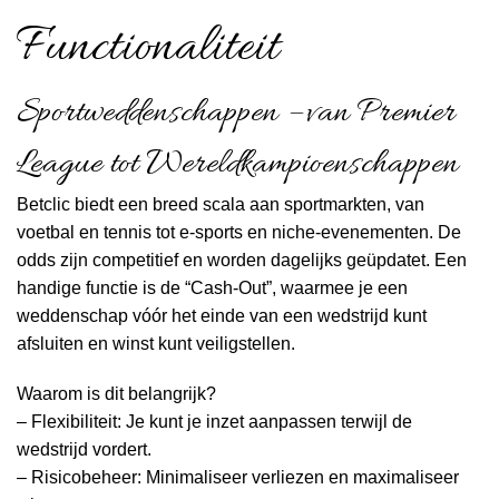
Functionaliteit
Sportweddenschappen – van Premier
League tot Wereldkampioenschappen
Betclic biedt een breed scala aan sportmarkten, van
voetbal en tennis tot e‑sports en niche‑evenementen. De
odds zijn competitief en worden dagelijks geüpdatet. Een
handige functie is de “Cash‑Out”, waarmee je een
weddenschap vóór het einde van een wedstrijd kunt
afsluiten en winst kunt veiligstellen.
Waarom is dit belangrijk?
–
Flexibiliteit:
Je kunt je inzet aanpassen terwijl de
wedstrijd vordert.
–
Risicobeheer:
Minimaliseer verliezen en maximaliseer