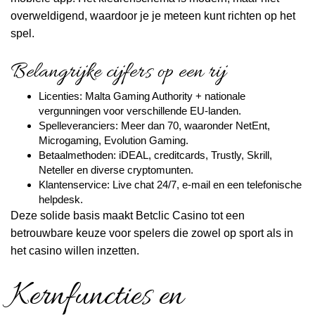
overweldigend, waardoor je je meteen kunt richten op het
spel.
Belangrijke cijfers op een rij
Licenties:
Malta Gaming Authority + nationale
vergunningen voor verschillende EU‑landen.
Spelleveranciers:
Meer dan 70, waaronder NetEnt,
Microgaming, Evolution Gaming.
Betaalmethoden:
iDEAL, creditcards, Trustly, Skrill,
Neteller en diverse cryptomunten.
Klantenservice:
Live chat 24/7, e‑mail en een telefonische
helpdesk.
Deze solide basis maakt Betclic Casino tot een
betrouwbare keuze voor spelers die zowel op sport als in
het casino willen inzetten.
Kernfuncties en