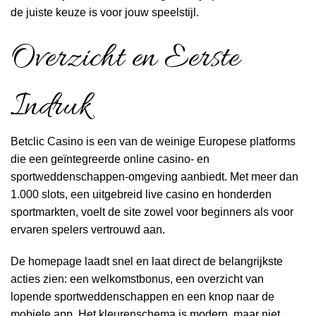
de juiste keuze is voor jouw speelstijl.
Overzicht en Eerste
Indruk
Betclic Casino is een van de weinige Europese platforms
die een geïntegreerde online casino‑ en
sportweddenschappen‑omgeving aanbiedt. Met meer dan
1.000 slots, een uitgebreid live casino en honderden
sportmarkten, voelt de site zowel voor beginners als voor
ervaren spelers vertrouwd aan.
De homepage laadt snel en laat direct de belangrijkste
acties zien: een welkomstbonus, een overzicht van
lopende sportweddenschappen en een knop naar de
mobiele app. Het kleurenschema is modern, maar niet