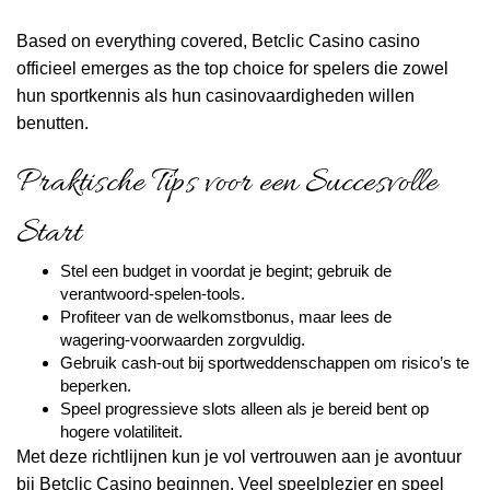
Based on everything covered,
Betclic Casino casino
officieel
emerges as the top choice for spelers die zowel
hun sportkennis als hun casinovaardigheden willen
benutten.
Praktische Tips voor een Succesvolle
Start
Stel een budget in
voordat je begint; gebruik de
verantwoord‑spelen‑tools.
Profiteer van de welkomstbonus
, maar lees de
wagering‑voorwaarden zorgvuldig.
Gebruik cash‑out
bij sportweddenschappen om risico’s te
beperken.
Speel progressieve slots
alleen als je bereid bent op
hogere volatiliteit.
Met deze richtlijnen kun je vol vertrouwen aan je avontuur
bij Betclic Casino beginnen. Veel speelplezier en speel