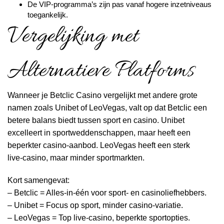
De VIP‑programma’s zijn pas vanaf hogere inzetniveaus
toegankelijk.
Vergelijking met
Alternatieve Platforms
Wanneer je Betclic Casino vergelijkt met andere grote
namen zoals Unibet of LeoVegas, valt op dat Betclic een
betere balans biedt tussen sport en casino. Unibet
excelleert in sportweddenschappen, maar heeft een
beperkter casino‑aanbod. LeoVegas heeft een sterk
live‑casino, maar minder sportmarkten.
Kort samengevat:
–
Betclic
= Alles‑in‑één voor sport‑ en casinoliefhebbers.
–
Unibet
= Focus op sport, minder casino‑variatie.
–
LeoVegas
= Top live‑casino, beperkte sportopties.