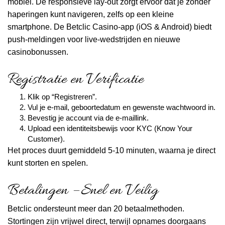
mobiel. De responsieve lay‑out zorgt ervoor dat je zonder
haperingen kunt navigeren, zelfs op een kleine
smartphone. De Betclic Casino‑app (iOS & Android) biedt
push‑meldingen voor live‑wedstrijden en nieuwe
casinobonussen.
Registratie en Verificatie
Klik op “Registreren”.
Vul je e‑mail, geboortedatum en gewenste wachtwoord in.
Bevestig je account via de e‑maillink.
Upload een identiteitsbewijs voor KYC (Know Your
Customer).
Het proces duurt gemiddeld 5‑10 minuten, waarna je direct
kunt storten en spelen.
Betalingen – Snel en Veilig
Betclic ondersteunt meer dan 20 betaalmethoden.
Stortingen zijn vrijwel direct, terwijl opnames doorgaans