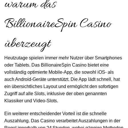
warum das
BillionaireSpin Casino
überzeugt
Heutzutage spielen immer mehr Nutzer über Smartphones
oder Tablets. Das BillionaireSpin Casino bietet eine
vollständig optimierte Mobile‑App, die sowohl iOS‑ als
auch Android‑Geräte unterstützt. Die App lädt schnell, hat
ein übersichtliches Layout und ermöglicht den sofortigen
Zugriff auf alle Slots, inklusive der oben genannten
Klassiker und Video‑Slots.
Ein weiterer entscheidender Vorteil ist die schnelle
Auszahlung. Das Casino verarbeitet Auszahlungen in der
Regel innerhalb von 24 Stunden, wobei gängige Methoden