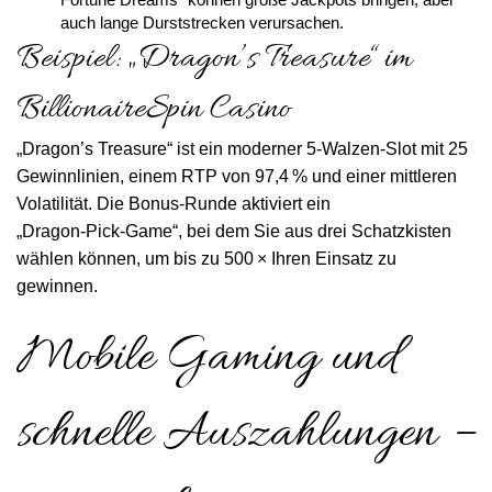
auch lange Durststrecken verursachen.
Beispiel: „Dragon’s Treasure“ im
BillionaireSpin Casino
„Dragon’s Treasure“ ist ein moderner 5‑Walzen‑Slot mit 25
Gewinnlinien, einem RTP von 97,4 % und einer mittleren
Volatilität. Die Bonus‑Runde aktiviert ein
„Dragon‑Pick‑Game“, bei dem Sie aus drei Schatzkisten
wählen können, um bis zu 500 × Ihren Einsatz zu
gewinnen.
Mobile Gaming und
schnelle Auszahlungen –