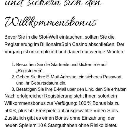
und sichern sich den
Willkommensbonus
Bevor Sie in die Slot‑Welt eintauchen, sollten Sie die
Registrierung im BillionaireSpin Casino abschließen. Der
Vorgang ist unkompliziert und dauert nur wenige Minuten:
Besuchen Sie die Startseite und klicken Sie auf
„Registrieren“.
Geben Sie Ihre E‑Mail‑Adresse, ein sicheres Passwort
und Ihr Geburtsdatum ein.
Bestätigen Sie Ihre E‑Mail über den Link, den Sie erhalten.
Nach erfolgreicher Registrierung steht Ihnen sofort ein
Willkommensbonus zur Verfügung: 100 % Bonus bis zu
500 €, plus 50 Freispiele auf ausgewählte Video‑Slots.
Zusätzlich gibt es einen Bonus ohne Einzahlung, der
neuen Spielern 10 € Startguthaben ohne Risiko bietet.