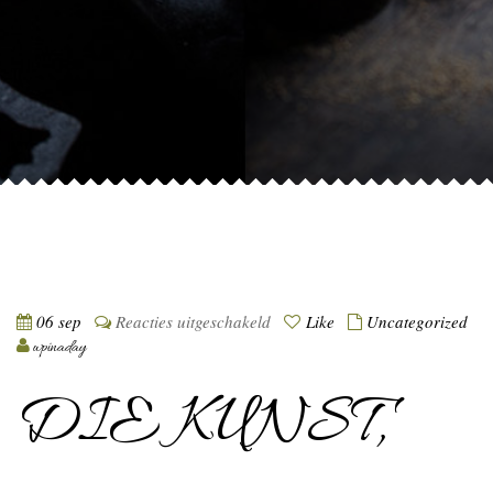
voor
06 sep
Reacties uitgeschakeld
Like
Uncategorized
Die
wpinaday
Kunst,
klassische
DIE KUNST,
und
moderne
Slots
im