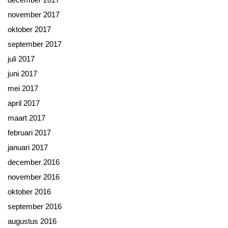
november 2017
oktober 2017
september 2017
juli 2017
juni 2017
mei 2017
april 2017
maart 2017
februari 2017
januari 2017
december 2016
november 2016
oktober 2016
september 2016
augustus 2016