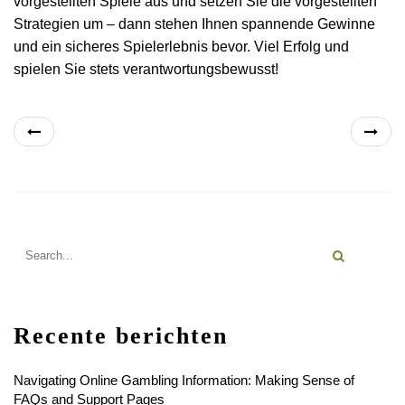
vorgestellten Spiele aus und setzen Sie die vorgestellten
Strategien um – dann stehen Ihnen spannende Gewinne
und ein sicheres Spielerlebnis bevor. Viel Erfolg und
spielen Sie stets verantwortungsbewusst!
Recente berichten
Navigating Online Gambling Information: Making Sense of
FAQs and Support Pages