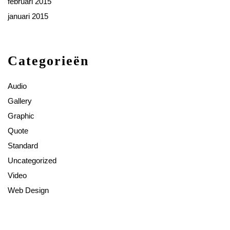
februari 2015
januari 2015
Categorieën
Audio
Gallery
Graphic
Quote
Standard
Uncategorized
Video
Web Design