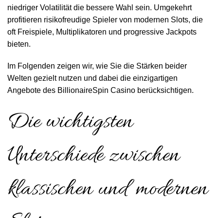
niedriger Volatilität die bessere Wahl sein. Umgekehrt
profitieren risikofreudige Spieler von modernen Slots, die
oft Freispiele, Multiplikatoren und progressive Jackpots
bieten.
Im Folgenden zeigen wir, wie Sie die Stärken beider
Welten gezielt nutzen und dabei die einzigartigen
Angebote des BillionaireSpin Casino berücksichtigen.
Die wichtigsten
Unterschiede zwischen
klassischen und modernen