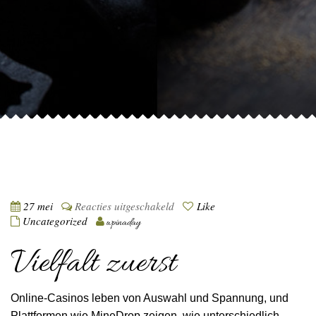
voor
27 mei
Reacties uitgeschakeld
Like
Entdeckungsreise
Uncategorized
wpinaday
im
Netz:
Vielfalt zuerst
Wie
MineDrop
neue
Online-Casinos leben von Auswahl und Spannung, und
Spielwelten
Plattformen wie MineDrop zeigen, wie unterschiedlich