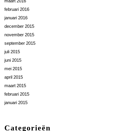
maart 2016
februari 2016
januari 2016
december 2015
november 2015
september 2015
juli 2015
juni 2015
mei 2015
april 2015
maart 2015
februari 2015
januari 2015
Categorieën