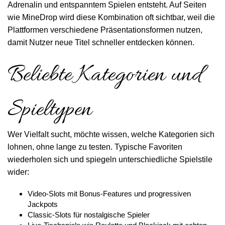
Adrenalin und entspanntem Spielen entsteht. Auf Seiten
wie
MineDrop
wird diese Kombination oft sichtbar, weil die
Plattformen verschiedene Präsentationsformen nutzen,
damit Nutzer neue Titel schneller entdecken können.
Beliebte Kategorien und
Spieltypen
Wer Vielfalt sucht, möchte wissen, welche Kategorien sich
lohnen, ohne lange zu testen. Typische Favoriten
wiederholen sich und spiegeln unterschiedliche Spielstile
wider:
Video-Slots mit Bonus-Features und progressiven
Jackpots
Classic-Slots für nostalgische Spieler