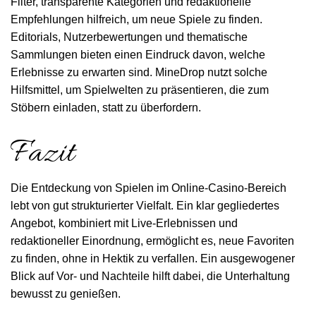
Filter, transparente Kategorien und redaktionelle
Empfehlungen hilfreich, um neue Spiele zu finden.
Editorials, Nutzerbewertungen und thematische
Sammlungen bieten einen Eindruck davon, welche
Erlebnisse zu erwarten sind. MineDrop nutzt solche
Hilfsmittel, um Spielwelten zu präsentieren, die zum
Stöbern einladen, statt zu überfordern.
Fazit
Die Entdeckung von Spielen im Online-Casino-Bereich
lebt von gut strukturierter Vielfalt. Ein klar gegliedertes
Angebot, kombiniert mit Live-Erlebnissen und
redaktioneller Einordnung, ermöglicht es, neue Favoriten
zu finden, ohne in Hektik zu verfallen. Ein ausgewogener
Blick auf Vor- und Nachteile hilft dabei, die Unterhaltung
bewusst zu genießen.