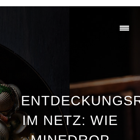
ENTDECKUNGSR
IM NETZ: WIE
MINEDROP