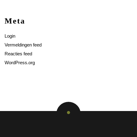
Meta
Login
Vermeldingen feed
Reacties feed
WordPress.org