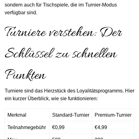
sondern auch für Tischspiele, die im Turnier‑Modus
verfügbar sind.
Turniere verstehen: Der
Schlüssel zu schnellen
Punkten
Turniere sind das Herzstück des Loyalitätsprogramms. Hier
ein kurzer Überblick, wie sie funktionieren:
Merkmal
Standard‑Turnier
Premium‑Turnier
Teilnahmegebühr
€0,99
€4,99