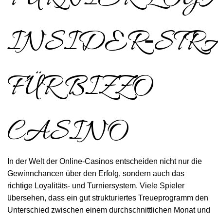
INSIDER‑STR
FÜR BIZZO
CASINO
In der Welt der Online‑Casinos entscheiden nicht nur die
Gewinnchancen über den Erfolg, sondern auch das
richtige Loyalitäts‑ und Turniersystem. Viele Spieler
übersehen, dass ein gut strukturiertes Treueprogramm den
Unterschied zwischen einem durchschnittlichen Monat und