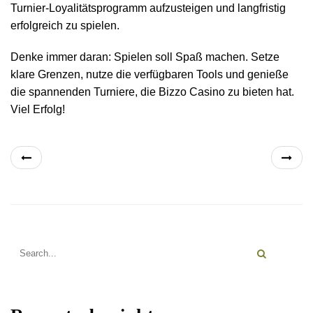
Turnier‑Loyalitätsprogramm aufzusteigen und langfristig
erfolgreich zu spielen.
Denke immer daran:
Spielen soll Spaß machen. Setze
klare Grenzen, nutze die verfügbaren Tools und genieße
die spannenden Turniere, die Bizzo Casino zu bieten hat.
Viel Erfolg!