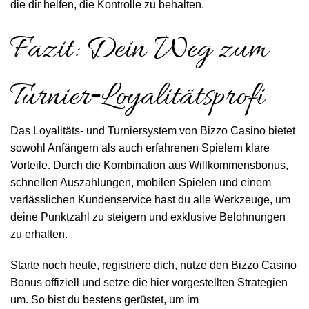
die dir helfen, die Kontrolle zu behalten.
Fazit: Dein Weg zum
Turnier‑Loyalitätsprofi
Das Loyalitäts‑ und Turniersystem von Bizzo Casino bietet
sowohl Anfängern als auch erfahrenen Spielern klare
Vorteile. Durch die Kombination aus Willkommensbonus,
schnellen Auszahlungen, mobilen Spielen und einem
verlässlichen Kundenservice hast du alle Werkzeuge, um
deine Punktzahl zu steigern und exklusive Belohnungen
zu erhalten.
Starte noch heute, registriere dich, nutze den
Bizzo Casino
Bonus offiziell
und setze die hier vorgestellten Strategien
um. So bist du bestens gerüstet, um im