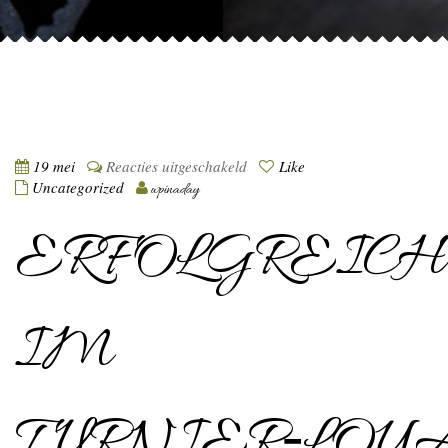
voor
19 mei
Reacties uitgeschakeld
Like
Erfolgreich
Uncategorized
wpinaday
im
Turnier‑Loyalitätsprogramm:
ERFOLGREICH
Insider‑Strategien
für
Bizzo
Casino
IM
TURNIER‑LOY