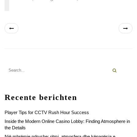
Recente berichten
Player Tips for CCTV Rush Hour Success
Inside the Modern Online Casino Lobby: Finding Atmosphere in
the Details
Një mbrëmje ndryshe: ritmi, atmosfera dhe kënaqësia e