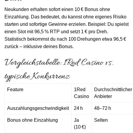
Neukunden erhalten sofort einen 10 € Bonus ohne
Einzahlung. Das bedeutet, du kannst ohne eigenes Risiko
starten und sofortige Gewinne erzielen. Beispiel: Du spielst
einen Slot mit 96,5 % RTP und setzt 1 € pro Dreh.
Statistisch bekommst du nach 100 Drehungen etwa 96,5 €
zurück – inklusive deines Bonus.
Vergleichstabelle: 1Red Casino vs.
typische Konkurrenz
Feature
1Red
Durchschnittlicher
Casino
Anbieter
Auszahlungsgeschwindigkeit
24 h
48–72 h
Bonus ohne Einzahlung
Ja
Selten
(10 €)