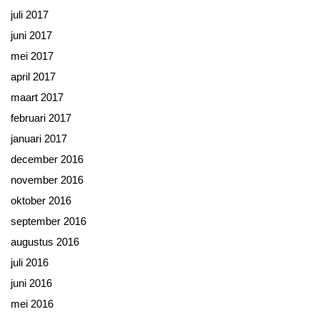
juli 2017
juni 2017
mei 2017
april 2017
maart 2017
februari 2017
januari 2017
december 2016
november 2016
oktober 2016
september 2016
augustus 2016
juli 2016
juni 2016
mei 2016