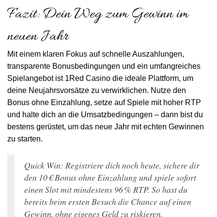
Fazit: Dein Weg zum Gewinn im
neuen Jahr
Mit einem klaren Fokus auf schnelle Auszahlungen,
transparente Bonusbedingungen und ein umfangreiches
Spielangebot ist 1Red Casino die ideale Plattform, um
deine Neujahrsvorsätze zu verwirklichen. Nutze den
Bonus ohne Einzahlung, setze auf Spiele mit hoher RTP
und halte dich an die Umsatzbedingungen – dann bist du
bestens gerüstet, um das neue Jahr mit echten Gewinnen
zu starten.
Quick Win: Registriere dich noch heute, sichere dir
den 10 € Bonus ohne Einzahlung und spiele sofort
einen Slot mit mindestens 96 % RTP. So hast du
bereits beim ersten Besuch die Chance auf einen
Gewinn, ohne eigenes Geld zu riskieren.