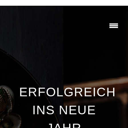
ERFOLGREICH
INS NEUE
JAHR