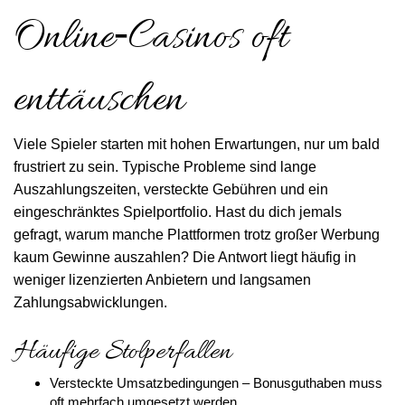
Online‑Casinos oft
enttäuschen
Viele Spieler starten mit hohen Erwartungen, nur um bald
frustriert zu sein. Typische Probleme sind lange
Auszahlungszeiten, versteckte Gebühren und ein
eingeschränktes Spielportfolio. Hast du dich jemals
gefragt, warum manche Plattformen trotz großer Werbung
kaum Gewinne auszahlen? Die Antwort liegt häufig in
weniger lizenzierten Anbietern und langsamen
Zahlungsabwicklungen.
Häufige Stolperfallen
Versteckte Umsatzbedingungen – Bonusguthaben muss
oft mehrfach umgesetzt werden.