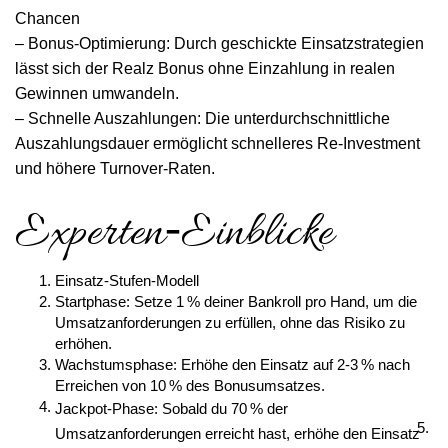
Chancen
– Bonus‑Optimierung: Durch geschickte Einsatzstrategien
lässt sich der Realz Bonus ohne Einzahlung in realen
Gewinnen umwandeln.
– Schnelle Auszahlungen: Die unterdurchschnittliche
Auszahlungsdauer ermöglicht schnelleres Re‑Investment
und höhere Turnover‑Raten.
Experten‑Einblicke
Einsatz‑Stufen‑Modell
Startphase: Setze 1 % deiner Bankroll pro Hand, um die
Umsatzanforderungen zu erfüllen, ohne das Risiko zu
erhöhen.
Wachstumsphase: Erhöhe den Einsatz auf 2‑3 % nach
Erreichen von 10 % des Bonusumsatzes.
Jackpot‑Phase: Sobald du 70 % der
Umsatzanforderungen erreicht hast, erhöhe den Einsatz