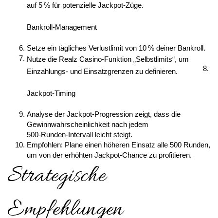
auf 5 % für potenzielle Jackpot‑Züge.
Bankroll‑Management
Setze ein tägliches Verlustlimit von 10 % deiner Bankroll.
Nutze die Realz Casino‑Funktion „Selbstlimits“, um
Einzahlungs‑ und Einsatzgrenzen zu definieren.
Jackpot‑Timing
Analyse der Jackpot‑Progression zeigt, dass die
Gewinnwahrscheinlichkeit nach jedem
500‑Runden‑Intervall leicht steigt.
Empfohlen: Plane einen höheren Einsatz alle 500 Runden,
um von der erhöhten Jackpot‑Chance zu profitieren.
Strategische
Empfehlungen