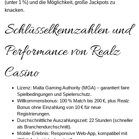
(unter 1 %) und die Möglichkeit, große Jackpots zu
knacken.
Schlüsselkennzahlen und
Performance von Realz
Casino
Lizenz: Malta Gaming Authority (MGA) – garantiert faire
Spielbedingungen und Spielerschutz.
Willkommensbonus: 100 % Match bis 200 €, plus Realz
Bonus ohne Einzahlung von 10 € für neue
Registrierungen.
Durchschnittliche Auszahlungszeit: 22 Stunden (schneller
als Branchendurchschnitt).
Mobile‑Erlebnis: Responsive Web‑App, kompatibel mit