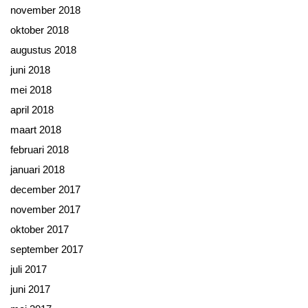
november 2018
oktober 2018
augustus 2018
juni 2018
mei 2018
april 2018
maart 2018
februari 2018
januari 2018
december 2017
november 2017
oktober 2017
september 2017
juli 2017
juni 2017