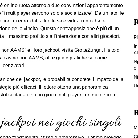
sinò online ruota attorno a due convinzioni apparentemente
 e “i multiplayer servono solo a socializzare”. Da un lato, le
R
ni di euro; dall’altro, le sale virtuali con chat e
ione della vincita. Questa contrapposizione è più di un
a il massimo profitto sia l’interazione con altri giocatori.
P
In
ne non AAMS
” e i loro jackpot, visita GrotteZungri. Il sito di
At
uovi casino non AAMS, offre guide pratiche su come
Nj
licenziatari.
e 
Nj
iche dei jackpot, le probabilità concrete, l’impatto della
Un
egie più efficaci. Il lettore otterrà una panoramica
lot solitaria o su un gioco multiplayer con montepremi
R
ackpot nei giochi singoli
M
C
tegorie fondamentali: fisso e progressivo. Il primo prevede