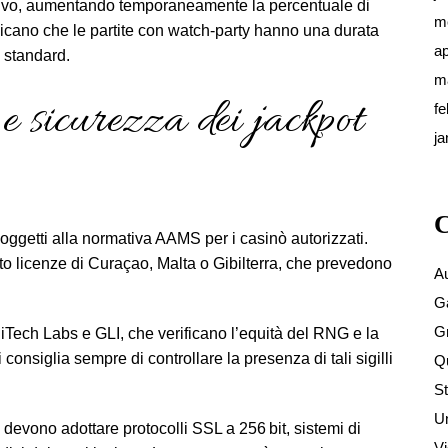
attivo, aumentando temporaneamente la percentuale di
m
ndicano che le partite con watch‑party hanno una durata
ap
e standard.
m
e sicurezza dei jackpot
fe
ja
soggetti alla normativa AAMS per i casinò autorizzati.
to licenze di Curaçao, Malta o Gibilterra, che prevedono
A
Ga
G
Tech Labs e GLI, che verificano l’equità del RNG e la
 consiglia sempre di controllare la presenza di tali sigilli
Q
S
U
 devono adottare protocolli SSL a 256 bit, sistemi di
V