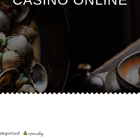
tegorized
wpinaday