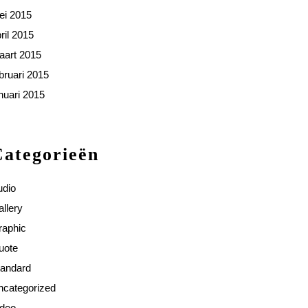
ei 2015
ril 2015
aart 2015
bruari 2015
nuari 2015
Categorieën
udio
llery
raphic
uote
tandard
ncategorized
ideo