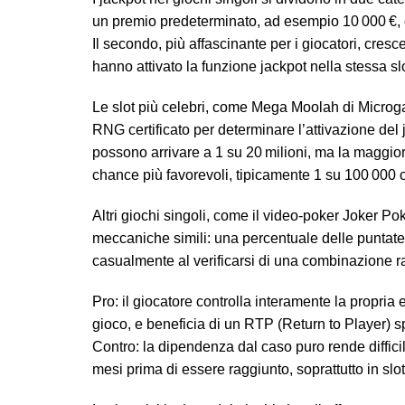
un premio predeterminato, ad esempio 10 000 €,
Il secondo, più affascinante per i giocatori, cresc
hanno attivato la funzione jackpot nella stessa slo
Le slot più celebri, come
Mega Moolah
di Micro
RNG certificato per determinare l’attivazione del j
possono arrivare a 1 su 20 milioni, ma la maggior
chance più favorevoli, tipicamente 1 su 100 000 
Altri giochi singoli, come il video‑poker
Joker Po
meccaniche simili: una percentuale delle puntate 
casualmente al verificarsi di una combinazione r
Pro: il giocatore controlla interamente la propria
gioco, e beneficia di un RTP (Return to Player) 
Contro: la dipendenza dal caso puro rende diffici
mesi prima di essere raggiunto, soprattutto in slot 