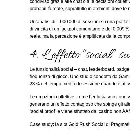
condiviso grazie alle chat o alle decisioni collet
probabilità reale, soprattutto in ambienti dove le 
Un’analisi di 1 000 000 di sessioni su una piatta
di vincita di un jackpot comunitario è del 0,009 %,
reale, ma la percezione è amplificata dalla comp
4. L’effetto “social” 
Le funzionalità social – chat, leaderboard, badge
frequenza di gioco. Uno studio condotto da
Gamin
23 % del tempo medio di sessione quando è attiva
Le emozioni collettive, come l’entusiasmo condiv
generano un effetto contagioso che spinge gli al
“social proof” e viene sfruttato dai casino non A
Case study: la slot
Gold Rush Social
di Pragmatic