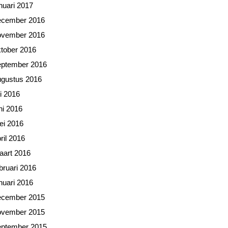
nuari 2017
ecember 2016
ovember 2016
ktober 2016
eptember 2016
ugustus 2016
li 2016
ni 2016
ei 2016
ril 2016
aart 2016
bruari 2016
nuari 2016
ecember 2015
ovember 2015
eptember 2015