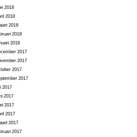
ei 2018
ril 2018
aart 2018
bruari 2018
nuari 2018
ecember 2017
ovember 2017
ktober 2017
eptember 2017
li 2017
ni 2017
ei 2017
ril 2017
aart 2017
bruari 2017