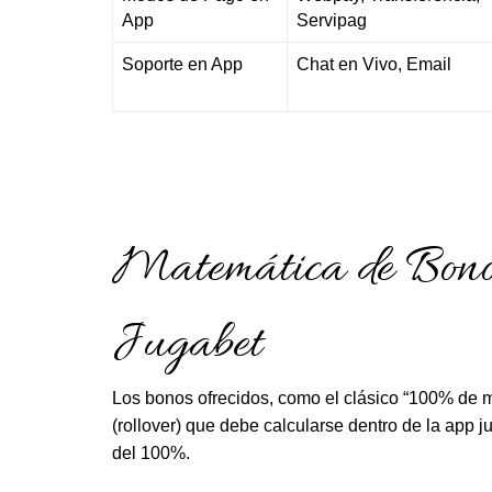
App
Servipag
Soporte en App
Chat en Vivo, Email
Matemática de Bonos
Jugabet
Los bonos ofrecidos, como el clásico “100% de m
(rollover) que debe calcularse dentro de la
app j
del 100%.