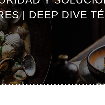
ES | DEEP DIVE T