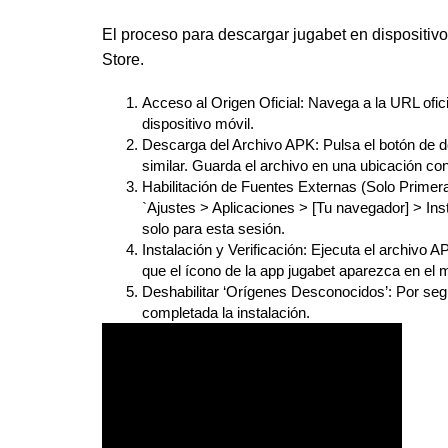
El proceso para
descargar jugabet
en dispositivo
Store.
Acceso al Origen Oficial:
Navega a la URL oficia
dispositivo móvil.
Descarga del Archivo APK:
Pulsa el botón de d
similar. Guarda el archivo en una ubicación c
Habilitación de Fuentes Externas (Solo Primer
`Ajustes > Aplicaciones > [Tu navegador] > Ins
solo para esta sesión.
Instalación y Verificación:
Ejecuta el archivo APK
que el ícono de la
app jugabet
aparezca en el me
Deshabilitar ‘Orígenes Desconocidos’:
Por segu
completada la instalación.