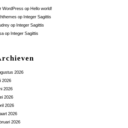
r WordPress
op
Hello world!
ththemes
op
Integer Sagittis
udrey
op
Integer Sagittis
sa
op
Integer Sagittis
Archieven
ugustus 2026
li 2026
ni 2026
ei 2026
ril 2026
aart 2026
bruari 2026