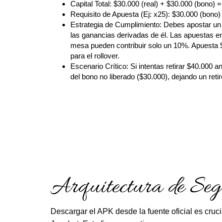
Capital Total:
$30.000 (real) + $30.000 (bono) =
Requisito de Apuesta (Ej: x25):
$30.000 (bono) 
Estrategia de Cumplimiento:
Debes apostar un t
las ganancias derivadas de él. Las apuestas e
mesa pueden contribuir solo un 10%. Apuesta $
para el rollover.
Escenario Crítico:
Si intentas retirar $40.000 an
del bono no liberado ($30.000), dejando un retir
Arquitectura de Se
Descargar el APK desde la fuente oficial es cruci