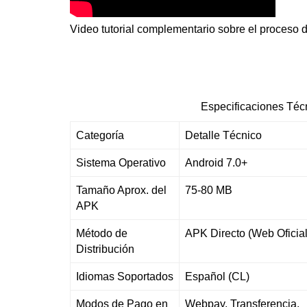
Video tutorial complementario sobre el proceso de
Especificaciones Técn
Categoría
Detalle Técnico
Sistema Operativo
Android 7.0+
Tamaño Aprox. del
75-80 MB
APK
Método de
APK Directo (Web Oficial
Distribución
Idiomas Soportados
Español (CL)
Modos de Pago en
Webpay, Transferencia,