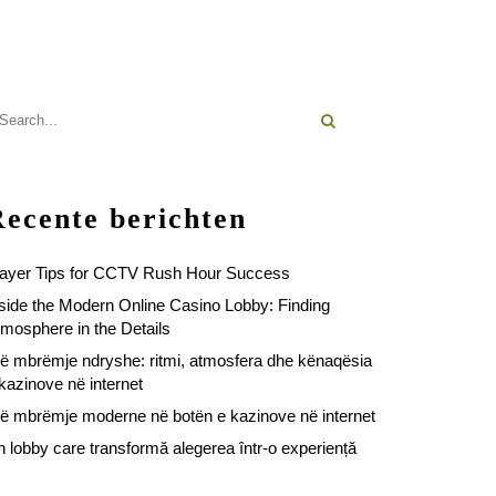
ecente berichten
layer Tips for CCTV Rush Hour Success
side the Modern Online Casino Lobby: Finding
mosphere in the Details
ë mbrëmje ndryshe: ritmi, atmosfera dhe kënaqësia
kazinove në internet
ë mbrëmje moderne në botën e kazinove në internet
 lobby care transformă alegerea într-o experiență