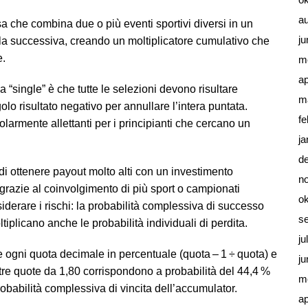
a
he combina due o più eventi sportivi diversi in un
ju
r la successiva, creando un moltiplicatore cumulativo che
e.
m
ap
“single” è che tutte le selezioni devono risultare
m
golo risultato negativo per annullare l’intera puntata.
fe
armente allettanti per i principianti che cercano un
ja
d
 di ottenere payout molto alti con un investimento
n
grazie al coinvolgimento di più sport o campionati
o
erare i rischi: la probabilità complessiva di successo
s
iplicano anche le probabilità individuali di perdita.
ju
re ogni quota decimale in percentuale (quota – 1 ÷ quota) e
ju
o, tre quote da 1,80 corrispondono a probabilità del 44,4 %
m
 probabilità complessiva di vincita dell’accumulator.
ap