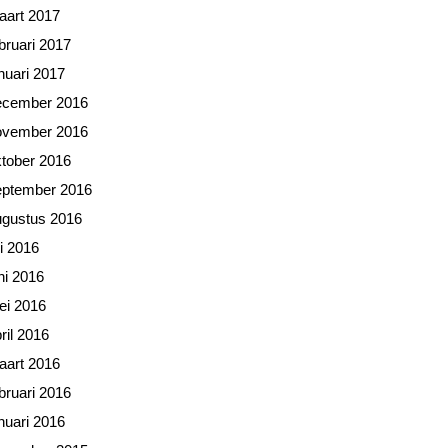
aart 2017
bruari 2017
nuari 2017
ecember 2016
ovember 2016
ktober 2016
eptember 2016
ugustus 2016
li 2016
ni 2016
ei 2016
ril 2016
aart 2016
bruari 2016
nuari 2016