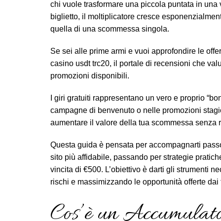
chi vuole trasformare una piccola puntata in una 
biglietto, il moltiplicatore cresce esponenzialme
quella di una scommessa singola.
Se sei alle prime armi e vuoi approfondire le offe
casino usdt trc20
, il portale di recensioni che valu
promozioni disponibili.
I giri gratuiti rappresentano un vero e proprio “b
campagne di benvenuto o nelle promozioni stagion
aumentare il valore della tua scommessa senza ric
Questa guida è pensata per accompagnarti passo‑p
sito più affidabile, passando per strategie prati
vincita di €500. L’obiettivo è darti gli strumenti
rischi e massimizzando le opportunità offerte dai 
Cos’è un Accumulat