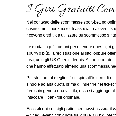
I Giri Gratuiti Com
Nel contesto delle scommesse sport‑betting online 
casinò; molti bookmaker li associano a eventi spor
ricevono crediti da utilizzare su scommesse sin
Le modalità più comuni per ottenere questi giri gr
100 % o più), la registrazione al sito, oppure of
League o gli US Open di tennis. Alcuni operatori 
che hanno effettuato almeno una scommessa negli 
Per sfruttare al meglio i free spin all’interno di 
singole ad alta quota prima di inserirle nel ticket 
free spin genera una vincita, essa si aggiunge al
intaccare il bankroll originale.
Ecco alcuni consigli pratici per massimizzare il val
– Scegli eventi con quote tra 2,00 e 3,00; quote t