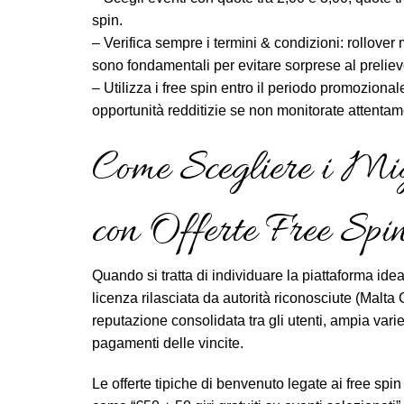
spin.
– Verifica sempre i termini & condizioni: rollover 
sono fondamentali per evitare sorprese al preliev
– Utilizza i free spin entro il periodo promozion
opportunità redditizie se non monitorate attentam
Come Scegliere i Mig
con Offerte Free Spi
Quando si tratta di individuare la piattaforma ideal
licenza rilasciata da autorità riconosciute (Mal
reputazione consolidata tra gli utenti, ampia varie
pagamenti delle vincite.
Le offerte tipiche di benvenuto legate ai free spi