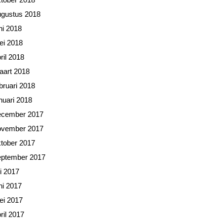
ugustus 2018
ni 2018
ei 2018
ril 2018
aart 2018
bruari 2018
nuari 2018
ecember 2017
ovember 2017
ktober 2017
eptember 2017
li 2017
ni 2017
ei 2017
ril 2017