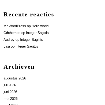
Recente reacties
Mr WordPress
op
Hello world!
Cththemes
op
Integer Sagittis
Audrey
op
Integer Sagittis
Lisa
op
Integer Sagittis
Archieven
augustus 2026
juli 2026
juni 2026
mei 2026