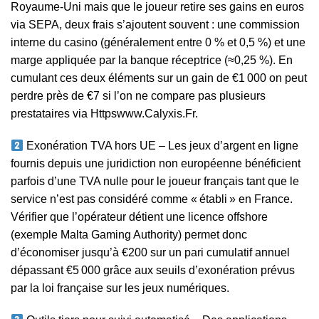
Royaume-Uni mais que le joueur retire ses gains en euros
via SEPA, deux frais s’ajoutent souvent : une commission
interne du casino (généralement entre 0 % et 0,5 %) et une
marge appliquée par la banque réceptrice (≈0,25 %). En
cumulant ces deux éléments sur un gain de €1 000 on peut
perdre près de €7 si l’on ne compare pas plusieurs
prestataires via Httpswww.Calyxis.Fr.
Exonération TVA hors UE – Les jeux d’argent en ligne
fournis depuis une juridiction non européenne bénéficient
parfois d’une TVA nulle pour le joueur français tant que le
service n’est pas considéré comme « établi » en France.
Vérifier que l’opérateur détient une licence offshore
(exemple Malta Gaming Authority) permet donc
d’économiser jusqu’à €200 sur un pari cumulatif annuel
dépassant €5 000 grâce aux seuils d’exonération prévus
par la loi française sur les jeux numériques.