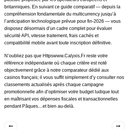
britanniques. En suivant ce guide comparatif — depuis la
compréhension fondamentale du multicurrency jusqu’à
l’anticipation technologique prévue pour fin‑2026 — vous
disposez désormais d’un cadre complet pour évaluer
sécurité API, vitesse traitement, frais cachés et
compatibilité mobile avant toute inscription définitive.
N’oubliez pas que Httpswww.Calyxis.Fr reste votre
référence indépendante où chaque critère est noté
objectivement grâce à notre comparateur dédié aux
casinos français; il vous suffit simplement d’y consulter nos
classements actualisés après chaque campagne
promotionnelle afin d’optimiser votre budget ludique tout
en maîtrisant vos dépenses fiscales et transactionnelles
pendant Pâques…et bien au-delà.