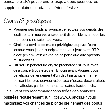
bancaire SEPA peut prendre jusqu’à deux jours ouvrés
supplémentaires pendant la période festive.
Conseils pratiques
Préparer ses fonds à l’avance : effectuez vos dépôts dès
jeudi soir afin que votre solde soit disponible avant que les
promotions ne soient activées.
Choisir la devise optimale : privilégiez toujours l’euro
lorsque vous jouez principalement aux jeux avec RTP
élevé (>97 %) afin d’éviter toute perte due aux spreads
multi‑devises.
Utiliser un portefeuille crypto préchargé : si vous avez
déjà converti vos euros en Bitcoin avant Pâques vous
bénéficiez généralement d’un débit instantané même
pendant les pics serveur grâce aux réseaux décentralisés
non affectés par les horaires bancaires traditionnels.
En suivant ces recommandations tirées des analyses
publiées régulièrement sur Httpswww.Calyxis.Fr vous
maximisez vos chances de profiter pleinement des bonus