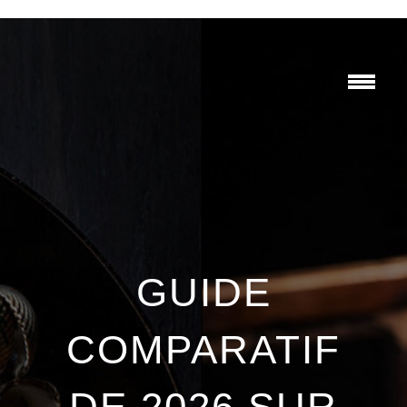
GUIDE
COMPARATIF
DE 2026 SUR