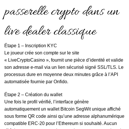
passerelle crypto dans un
live dealer classique
Étape 1 – Inscription KYC
Le joueur crée son compte sur le site
« LiveCryptoCasino », fournit une pièce d’identité et valide
son adresse e‑mail via un lien sécurisé signé SSL/TLS. Le
processus dure en moyenne deux minutes grâce à l’API
automatisée fournie par Onfido.
Étape 2 – Création du wallet
Une fois le profil vérifié, l’interface génère
automatiquement un wallet Bitcoin SegWit unique affiché
sous forme QR code ainsi qu’une adresse alphanumérique
compatible ERC‑20 pour l’Ethereum si souhaité. Aucun