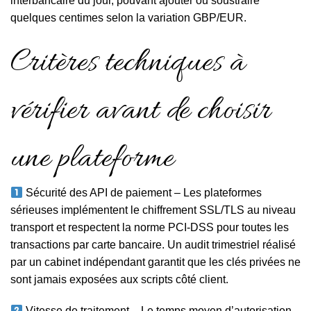
interbancaire du jour, pouvant ajouter ou soustraire
quelques centimes selon la variation GBP/EUR.
Critères techniques à
vérifier avant de choisir
une plateforme
Sécurité des API de paiement – Les plateformes
sérieuses implémentent le chiffrement SSL/TLS au niveau
transport et respectent la norme PCI‑DSS pour toutes les
transactions par carte bancaire. Un audit trimestriel réalisé
par un cabinet indépendant garantit que les clés privées ne
sont jamais exposées aux scripts côté client.
Vitesse de traitement – Le temps moyen d’autorisation