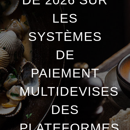
LES
SYSTÈMES
DE
PAIEMENT
MULTIDEVISES
DES
PLATEFORMES