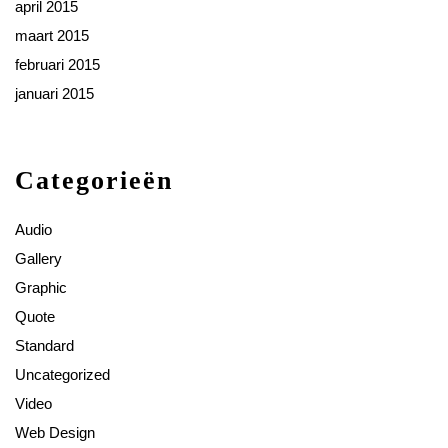
april 2015
maart 2015
februari 2015
januari 2015
Categorieën
Audio
Gallery
Graphic
Quote
Standard
Uncategorized
Video
Web Design