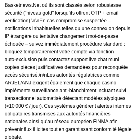
Basketnews.Net où ils sont classés selon robustesse
sécurité (“niveau gold” lorsqu’ils offrent OTP + email
verification).\n\nEn cas compromise suspectée –
notifications inhabituelles telles qu’une connexion depuis
IP étrangère ou tentative changement mot‑de‑passe
échouée – suivez immédiatement procédure standard :
bloquez temporairement votre compte via fonction
auto‑exclusion puis contactez support live chat muni
copies pièces justificatives demandées pour reconquête
accès sécurisé.\n\nLes autorités régulatrices comme
ARJEL/ANJ exigent également que chaque casino
implémente surveillance anti‑blanchiment incluant suivi
transactionnel automatisé détectant modèles atypiques
(>10 000 € / jour). Ces systèmes génèrent alertes internes
obligatoires transmises aux autorités financières
nationales ainsi qu’au réseau européen FINMA afin
prévenir flux illicites tout en garantissant conformité légale
globale.