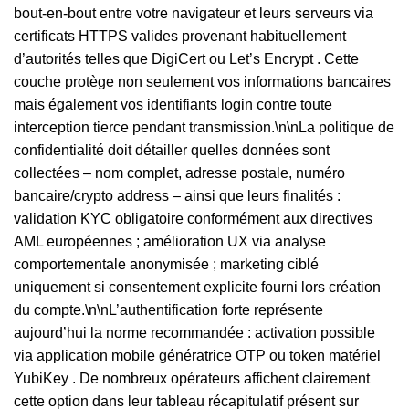
bout‑en‑bout entre votre navigateur et leurs serveurs via
certificats HTTPS valides provenant habituellement
d’autorités telles que DigiCert ou Let’s Encrypt . Cette
couche protège non seulement vos informations bancaires
mais également vos identifiants login contre toute
interception tierce pendant transmission.\n\nLa politique de
confidentialité doit détailler quelles données sont
collectées – nom complet, adresse postale, numéro
bancaire/crypto address – ainsi que leurs finalités :
validation KYC obligatoire conformément aux directives
AML européennes ; amélioration UX via analyse
comportementale anonymisée ; marketing ciblé
uniquement si consentement explicite fourni lors création
du compte.\n\nL’authentification forte représente
aujourd’hui la norme recommandée : activation possible
via application mobile génératrice OTP ou token matériel
YubiKey . De nombreux opérateurs affichent clairement
cette option dans leur tableau récapitulatif présent sur