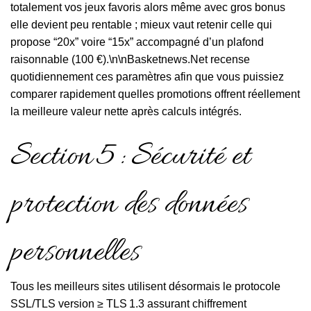
totalement vos jeux favoris alors même avec gros bonus
elle devient peu rentable ; mieux vaut retenir celle qui
propose “20x” voire “15x” accompagné d’un plafond
raisonnable (
100 €).\n\nBasketnews.Net recense
quotidiennement ces paramètres afin que vous puissiez
comparer rapidement quelles promotions offrent réellement
la meilleure valeur nette après calculs intégrés.
Section 5 : Sécurité et
protection des données
personnelles
Tous les meilleurs sites utilisent désormais le protocole
SSL/TLS version ≥ TLS 1.​3 assurant chiffrement