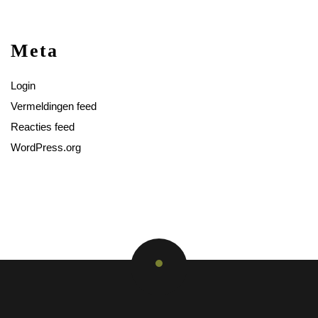
Meta
Login
Vermeldingen feed
Reacties feed
WordPress.org