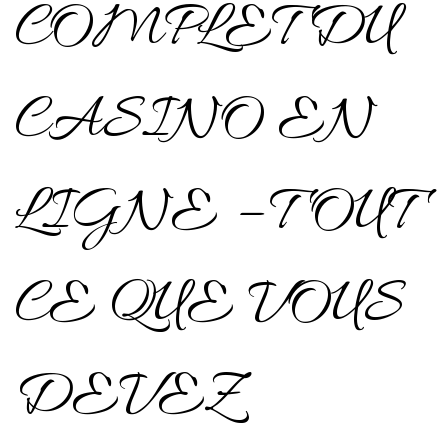
COMPLET DU
tout
ce
que
vous
CASINO EN
devez
savoir
LIGNE – TOUT
CE QUE VOUS
DEVEZ