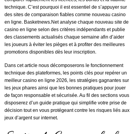
technique. C’est pourquoi il est essentiel de s’appuyer sur
des sites de comparaison fiables comme
nouveau casino
en ligne
. Basketnews.Net analyse chaque nouveau site de
casino en ligne selon des critères indépendants et publie
des classements actualisés chaque semaine afin d’aider
les joueurs à éviter les pièges et à profiter des meilleures
promotions disponibles dès leur inscription.
Dans cet article nous décomposerons le fonctionnement
technique des plateformes, les points clés pour repérer un
meilleur casino en ligne 2026, les stratégies gagnantes sur
les jeux phares ainsi que les bonnes pratiques pour jouer
de façon responsable et sécurisée. Au fil des sections vous
disposerez d’un guide pratique qui simplifie votre prise de
décision tout en vous protégeant contre les risques liés aux
jeux d’argent sur internet.