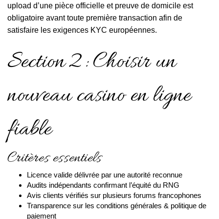
upload d’une pièce officielle et preuve de domicile est
obligatoire avant toute première transaction afin de
satisfaire les exigences KYC européennes.
Section 2 : Choisir un
nouveau casino en ligne
fiable
Critères essentiels
Licence valide délivrée par une autorité reconnue
Audits indépendants confirmant l’équité du RNG
Avis clients vérifiés sur plusieurs forums francophones
Transparence sur les conditions générales & politique de
paiement