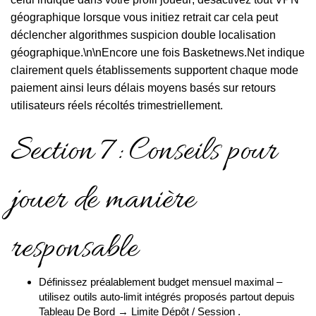
géographique lorsque vous initiez retrait car cela peut
déclencher algorithmes suspicion double localisation
géographique.\n\nEncore une fois Basketnews.Net indique
clairement quels établissements supportent chaque mode
paiement ainsi leurs délais moyens basés sur retours
utilisateurs réels récoltés trimestriellement.
Section 7 : Conseils pour
jouer de manière
responsable
Définissez préalablement budget mensuel maximal ­–
utilisez outils auto‑limit intégrés proposés partout depuis
Tableau De Bord → Limite Dépôt / Session .