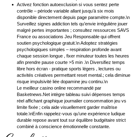
Activez fonction auto­exclusion si vous sentez perte
contrôle ­– période variable allant jusqu’à six mois
disponible directement depuis page paramètre compte.
\n
Surveillez signes addiction tels qu’envie irrégulière jouer
malgré pertes importantes ; consultez ressources SAVS
France ou associations Jeu Responsable qui offrent
soutien psychologique gratuit.
\n
Adoptez stratégies
psychologiques simples ­– respiration profonde avant
chaque session longue , fixer minuteur toutes les heures
afin prendre pause courte >5 min .\n
Diversifiez temps
libre hors écran ‑ pratique sports légers , lectures ou
activités créatives permettant reset mental.; cela diminue
risque impulsivité liée dopamine jeu continu.
\n
Le meilleur casino online recommandé par
Basketnews.Net intègre tableau suivi dépenses temps
réel affichant graphique journalier consommation jeu vs
limite fixée ; cela aide visuellement garder maîtrise
totale.\nEnfin rappelez-vous qu’une expérience ludique
durable repose avant tout sur équilibre budgétaire strict
combiné à conscience émotionnelle constante.