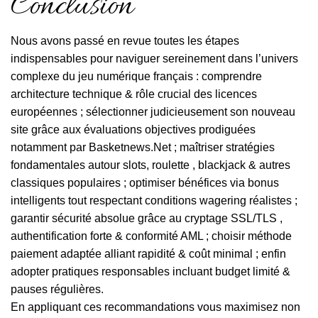
Conclusion
Nous avons passé en revue toutes les étapes
indispensables pour naviguer sereinement dans l’univers
complexe du jeu numérique français : comprendre
architecture technique & rôle crucial des licences
européennes ; sélectionner judicieusement son nouveau
site grâce aux évaluations objectives prodiguées
notamment par Basketnews.Net ; maîtriser stratégies
fondamentales autour slots, roulette , blackjack & autres
classiques populaires ; optimiser bénéfices via bonus
intelligents tout respectant conditions wagering réalistes ;
garantir sécurité absolue grâce au cryptage SSL/TLS ,
authentification forte & conformité AML ; choisir méthode
paiement adaptée alliant rapidité & coût minimal ; enfin
adopter pratiques responsables incluant budget limité &
pauses régulières.
En appliquant ces recommandations vous maximisez non