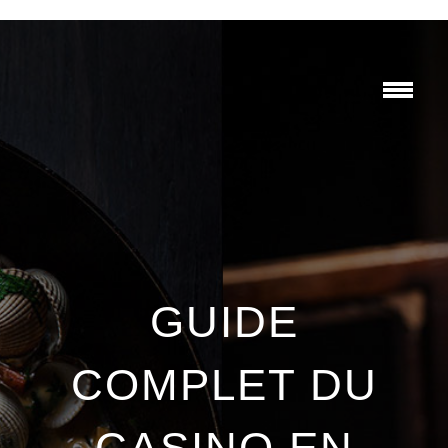
GUIDE
COMPLET DU
CASINO EN