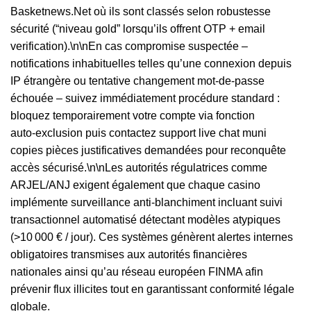
Basketnews.Net où ils sont classés selon robustesse
sécurité (“niveau gold” lorsqu’ils offrent OTP + email
verification).\n\nEn cas compromise suspectée –
notifications inhabituelles telles qu’une connexion depuis
IP étrangère ou tentative changement mot‑de‑passe
échouée – suivez immédiatement procédure standard :
bloquez temporairement votre compte via fonction
auto‑exclusion puis contactez support live chat muni
copies pièces justificatives demandées pour reconquête
accès sécurisé.\n\nLes autorités régulatrices comme
ARJEL/ANJ exigent également que chaque casino
implémente surveillance anti‑blanchiment incluant suivi
transactionnel automatisé détectant modèles atypiques
(>10 000 € / jour). Ces systèmes génèrent alertes internes
obligatoires transmises aux autorités financières
nationales ainsi qu’au réseau européen FINMA afin
prévenir flux illicites tout en garantissant conformité légale
globale.