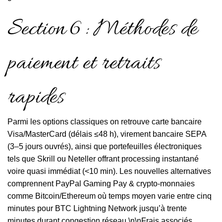
Section 6 : Méthodes de
paiement et retraits
rapides
Parmi les options classiques on retrouve carte bancaire
Visa/MasterCard (délais ≤48 h), virement bancaire SEPA
(3–5 jours ouvrés), ainsi que portefeuilles électroniques
tels que Skrill ou Neteller offrant processing instantané
voire quasi immédiat (<10 min). Les nouvelles alternatives
comprennent PayPal Gaming Pay & crypto-monnaies
comme Bitcoin/Ethereum où temps moyen varie entre cinq
minutes pour BTC Lightning Network jusqu’à trente
minutes durant congestion réseau.\n\nFrais associés