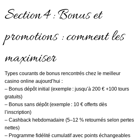
Section 4 : Bonus et
promotions : comment les
maximiser
Types courants de bonus rencontrés chez le meilleur
casino online aujourd’hui :
– Bonus dépôt initial (exemple : jusqu’à 200 € +100 tours
gratuits)
– Bonus sans dépôt (exemple : 10 € offerts dès
l’inscription)
– Cashback hebdomadaire (5–12 % retournés selon pertes
nettes)
– Programme fidélité cumulatif avec points échangeables