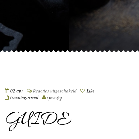
voor
02 apr
Reacties uitgeschakeld
Like
Guide
Uncategorized
wpinaday
complet
du
GUIDE
casino
en
ligne
–