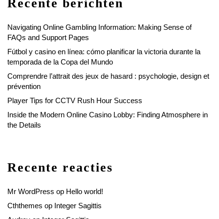
Recente berichten
Navigating Online Gambling Information: Making Sense of
FAQs and Support Pages
Fútbol y casino en línea: cómo planificar la victoria durante la
temporada de la Copa del Mundo
Comprendre l’attrait des jeux de hasard : psychologie, design et
prévention
Player Tips for CCTV Rush Hour Success
Inside the Modern Online Casino Lobby: Finding Atmosphere in
the Details
Recente reacties
Mr WordPress
op
Hello world!
Cththemes
op
Integer Sagittis