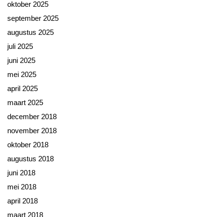
oktober 2025
september 2025
augustus 2025
juli 2025
juni 2025
mei 2025
april 2025
maart 2025
december 2018
november 2018
oktober 2018
augustus 2018
juni 2018
mei 2018
april 2018
maart 2018