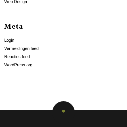
Web Design
Meta
Login
Vermeldingen feed
Reacties feed
WordPress.org