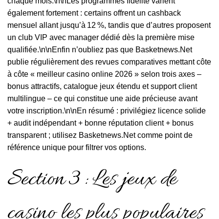
chaque mois.\n\nLes programmes fidélité varient
également fortement : certains offrent un cashback
mensuel allant jusqu’à 12 %, tandis que d’autres proposent
un club VIP avec manager dédié dès la première mise
qualifiée.\n\nEnfin n’oubliez pas que Basketnews.Net
publie régulièrement des revues comparatives mettant côte
à côte « meilleur casino online 2026 » selon trois axes –
bonus attractifs, catalogue jeux étendu et support client
multilingue – ce qui constitue une aide précieuse avant
votre inscription.\n\nEn résumé : privilégiez licence solide
+ audit indépendant + bonne réputation client + bonus
transparent ; utilisez Basketnews.Net comme point de
référence unique pour filtrer vos options.
Section 3 : Les jeux de
casino les plus populaires