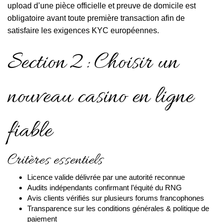
upload d’une pièce officielle et preuve de domicile est
obligatoire avant toute première transaction afin de
satisfaire les exigences KYC européennes.
Section 2 : Choisir un
nouveau casino en ligne
fiable
Critères essentiels
Licence valide délivrée par une autorité reconnue
Audits indépendants confirmant l’équité du RNG
Avis clients vérifiés sur plusieurs forums francophones
Transparence sur les conditions générales & politique de
paiement