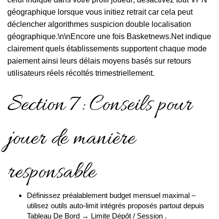
géographique lorsque vous initiez retrait car cela peut
déclencher algorithmes suspicion double localisation
géographique.\n\nEncore une fois Basketnews.Net indique
clairement quels établissements supportent chaque mode
paiement ainsi leurs délais moyens basés sur retours
utilisateurs réels récoltés trimestriellement.
Section 7 : Conseils pour
jouer de manière
responsable
Définissez préalablement budget mensuel maximal ­–
utilisez outils auto‑limit intégrés proposés partout depuis
Tableau De Bord → Limite Dépôt / Session .