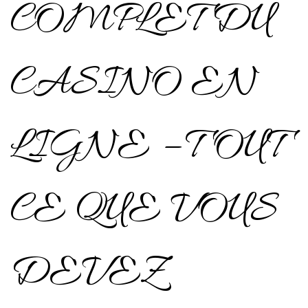
COMPLET DU
tout
ce
que
vous
CASINO EN
devez
savoir
LIGNE – TOUT
CE QUE VOUS
DEVEZ