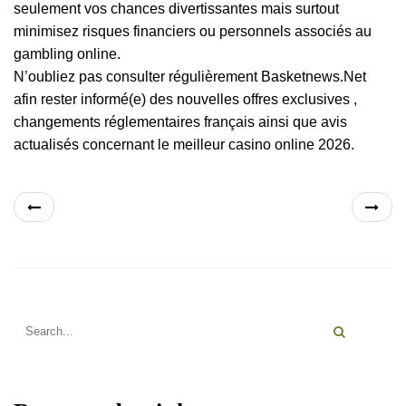
seulement vos chances divertissantes mais surtout
minimisez risques financiers ou personnels associés au
gambling online.
N’oubliez pas consulter régulièrement Basketnews.Net
afin rester informé(e) des nouvelles offres exclusives ,
changements réglementaires français ainsi que avis
actualisés concernant le meilleur casino online 2026.