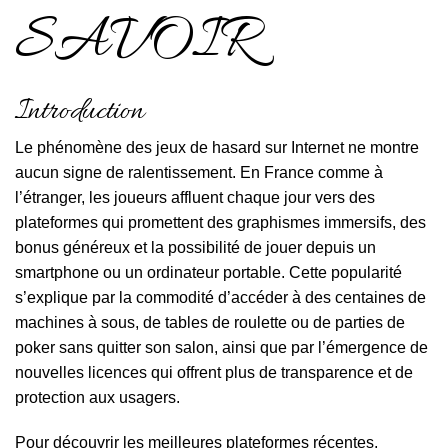
SAVOIR
Introduction
Le phénomène des jeux de hasard sur Internet ne montre
aucun signe de ralentissement. En France comme à
l’étranger, les joueurs affluent chaque jour vers des
plateformes qui promettent des graphismes immersifs, des
bonus généreux et la possibilité de jouer depuis un
smartphone ou un ordinateur portable. Cette popularité
s’explique par la commodité d’accéder à des centaines de
machines à sous, de tables de roulette ou de parties de
poker sans quitter son salon, ainsi que par l’émergence de
nouvelles licences qui offrent plus de transparence et de
protection aux usagers.
Pour découvrir les meilleures plateformes récentes,