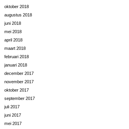
oktober 2018
augustus 2018
juni 2018
mei 2018
april 2018
maart 2018
februari 2018
januari 2018
december 2017
november 2017
oktober 2017
september 2017
juli 2017
juni 2017
mei 2017