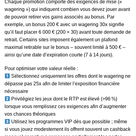
Chaque promotion comporte des exigences de mise («
wagering ») qui indiquent combien vous devez jouer avant
de pouvoir retirer vos gains associés au bonus. Par
exemple, un bonus 200 € avec un wagering 30x signifie
qu’il faut placer 6 000 € (200 × 30) avant toute demande de
retrait. Certains sites imposent également un plafond
maximal retirable sur le bonus – souvent limité à 500 € –
ainsi qu’une date d’expiration courte (7 à 14 jours).
Pour optimiser votre valeur réelle :
Sélectionnez uniquement les offres dont le wagering ne
dépasse pas 25x afin de limiter l’exposition financière
nécessaire
Privilégiez les jeux dont le RTP est élevé (>96 %)
lorsque vous remplissez ces exigences afin d’augmenter
vos chances théoriques
Utilisez les programmes VIP dès que possible ; même
si vous jouez modestement ils offrent souvent un cashback