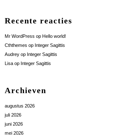
Recente reacties
Mr WordPress
op
Hello world!
Cththemes
op
Integer Sagittis
Audrey
op
Integer Sagittis
Lisa
op
Integer Sagittis
Archieven
augustus 2026
juli 2026
juni 2026
mei 2026