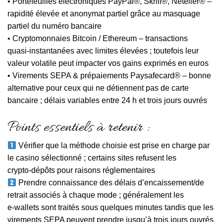
• Portefeuilles électroniques PayPal®, Skrill®, Neteller® –
rapidité élevée et anonymat partiel grâce au masquage
partiel du numéro bancaire
• Cryptomonnaies Bitcoin / Ethereum – transactions
quasi‑instantanées avec limites élevées ; toutefois leur
valeur volatile peut impacter vos gains exprimés en euros
• Virements SEPA & prépaiements Paysafecard® – bonne
alternative pour ceux qui ne détiennent pas de carte
bancaire ; délais variables entre 24 h et trois jours ouvrés
Points essentiels à retenir :
Vérifier que la méthode choisie est prise en charge par
le casino sélectionné ; certains sites refusent les
crypto‑dépôts pour raisons réglementaires
Prendre connaissance des délais d’encaissement/de
retrait associés à chaque mode ; généralement les
e‑wallets sont traités sous quelques minutes tandis que les
virements SEPA peuvent prendre jusqu’à trois jours ouvrés