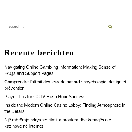
Recente berichten
Navigating Online Gambling Information: Making Sense of
FAQs and Support Pages
Comprendre l’attrait des jeux de hasard : psychologie, design et
prévention
Player Tips for CCTV Rush Hour Success
Inside the Modern Online Casino Lobby: Finding Atmosphere in
the Details
Një mbrëmje ndryshe: ritmi, atmosfera dhe kënaqësia e
kazinove në internet