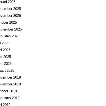
nuari 2026
ecember 2025
ovember 2025
ktober 2025
eptember 2025
ugustus 2025
li 2025
ni 2025
ei 2025
ril 2025
aart 2025
ecember 2018
ovember 2018
ktober 2018
ugustus 2018
ni 2018