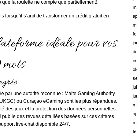
rs que la roulette ne compte que partiellement).
m
lorsqu’il s’agit de transformer un crédit gratuit en
ap
m
fe
ateforme idéale pour vos
ja
d
 mots
n
o
s
 agréé
ju
rée par une autorité reconnue : Malte Gaming Authority
ju
UKGC) ou Curaçao eGaming sont les plus répandues.
m
ité des jeux et la protection des données personnelles.
ap
 publie des revues détaillées basées sur ces critères
m
 support live‑chat disponible 24/7.
fe