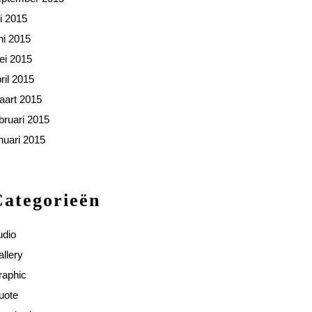
li 2015
ni 2015
ei 2015
ril 2015
aart 2015
bruari 2015
nuari 2015
Categorieën
udio
llery
raphic
uote