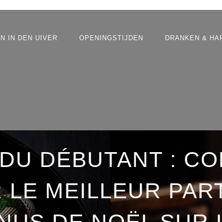
N IN DEN UIVER
OPENINGSTIJDEN
DRANKEN & HA
 DU DÉBUTANT : C
 LE MEILLEUR PAR
NUS DE NOËL SUR 