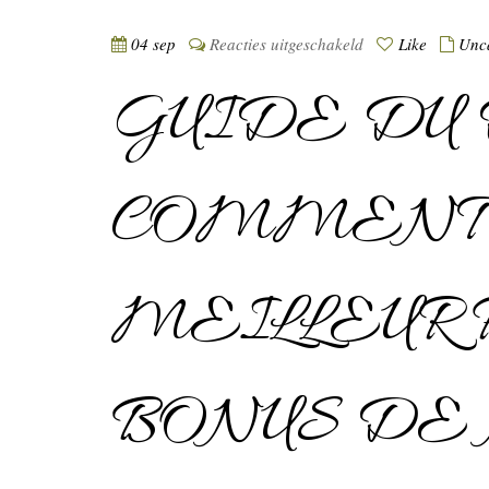
voor
04 sep
Reacties uitgeschakeld
Like
Unc
Guide
du
GUIDE DU 
débutant
:
comment
tirer
COMMENT T
le
meilleur
parti
des
MEILLEUR 
bonus
de
Noël
sur
les
BONUS DE 
plateformes
de
casino
en