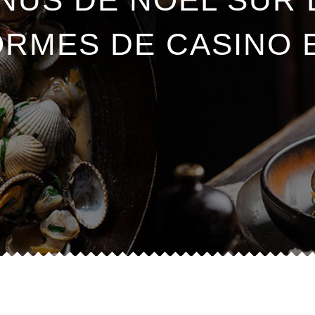
RMES DE CASINO 