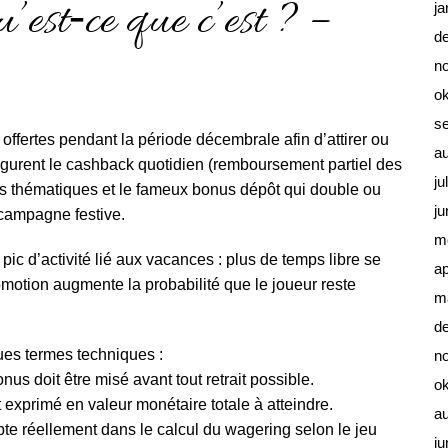
’est‑ce que c’est ? –
ja
d
n
o
s
offertes pendant la période décembrale afin d’attirer ou
a
 figurent le cashback quotidien (remboursement partiel des
ju
ous thématiques et le fameux bonus dépôt qui double ou
ju
 campagne festive.
m
 pic d’activité lié aux vacances : plus de temps libre se
ap
omotion augmente la probabilité que le joueur reste
m
d
ques termes techniques :
n
us doit être misé avant tout retrait possible.
o
xprimé en valeur monétaire totale à atteindre.
a
te réellement dans le calcul du wagering selon le jeu
ju