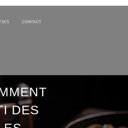
PJES
CONTACT
OMMENT
TI DES
LES