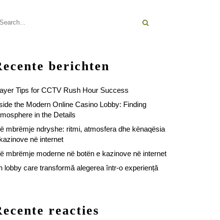
ecente berichten
layer Tips for CCTV Rush Hour Success
side the Modern Online Casino Lobby: Finding
mosphere in the Details
ë mbrëmje ndryshe: ritmi, atmosfera dhe kënaqësia
kazinove në internet
ë mbrëmje moderne në botën e kazinove në internet
 lobby care transformă alegerea într-o experiență
ecente reacties