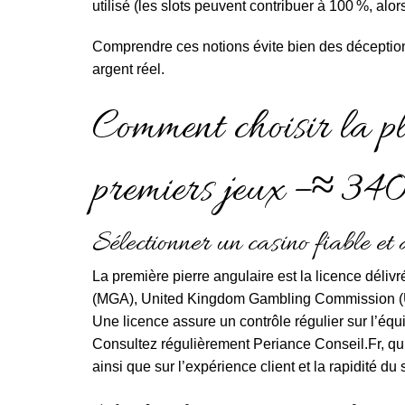
utilisé (les slots peuvent contribuer à 100 %, alo
Comprendre ces notions évite bien des déceptions 
argent réel.
Comment choisir la pl
premiers jeux – ≈ 340
Sélectionner un casino fiable et
La première pierre angulaire est la licence déliv
(MGA), United Kingdom Gambling Commission (
Une licence assure un contrôle régulier sur l’équ
Consultez régulièrement Periance Conseil.Fr, qui
ainsi que sur l’expérience client et la rapidité du