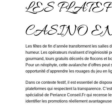
LES PLAT
ligne
CASINO EN
Les fêtes de fin d’année transforment les salles 
humeur. Les opérateurs rivalisent d’ingéniosité 
gourmand, tours gratuits décorés de flocons et b
Pour un néophyte, cette avalanche d’offres peut 
opportunité d’apprendre les rouages du jeu en lig
Dans ce contexte festif, il est essentiel de dispose
plateformes qui respectent la transparence. C’est
spécialisé de Periance Conseil.Fr qui recense le
identifier les promotions réellement avantageuses