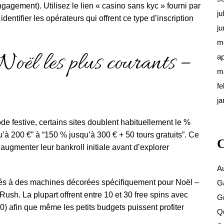
gagement). Utilisez le lien « casino sans kyc » fourni par
ju
ntifier les opérateurs qui offrent ce type d’inscription
ju
m
Noël les plus courants –
ap
m
fe
ja
e festive, certains sites doublent habituellement le %
’à 200 €” à “150 % jusqu’à 300 € + 50 tours gratuits”. Ce
ugmenter leur bankroll initiale avant d’explorer
A
 liés à des machines décorées spécifiquement pour Noël –
Ga
 Rush
. La plupart offrent entre 10 et 30 free spins avec
G
) afin que même les petits budgets puissent profiter
Q