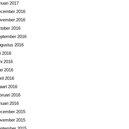
nuari 2017
ecember 2016
ovember 2016
ktober 2016
eptember 2016
ugustus 2016
li 2016
ni 2016
ei 2016
ril 2016
aart 2016
bruari 2016
nuari 2016
ecember 2015
ovember 2015
eptember 2015