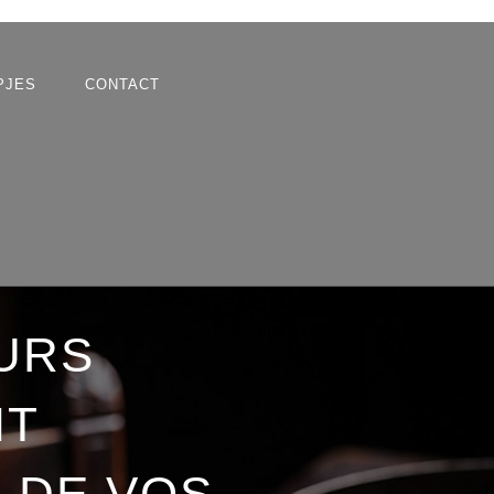
PJES
CONTACT
OURS
NT
 DE VOS