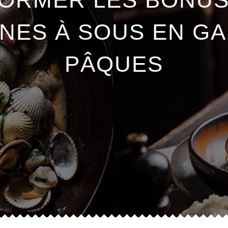
NES À SOUS EN GA
PÂQUES