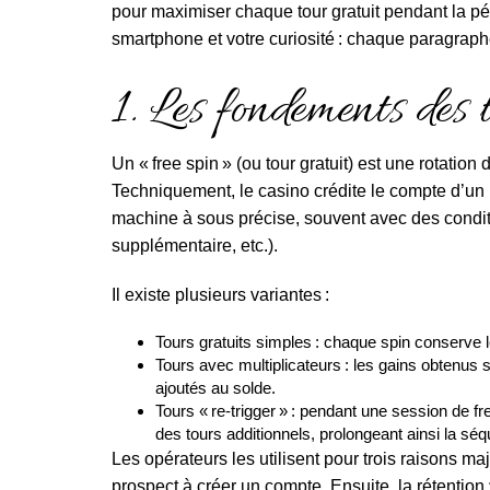
gains
pour maximiser chaque tour gratuit pendant la pé
de
smartphone et votre curiosité : chaque paragraph
Pâques
1. Les fondements des 
Un « free spin » (ou tour gratuit) est une rotati
Techniquement, le casino crédite le compte d’un
machine à sous précise, souvent avec des conditi
supplémentaire, etc.).
Il existe plusieurs variantes :
Tours gratuits simples
: chaque spin conserve l
Tours avec multiplicateurs
: les gains obtenus s
ajoutés au solde.
Tours « re‑trigger »
: pendant une session de f
des tours additionnels, prolongeant ainsi la sé
Les opérateurs les utilisent pour trois raisons maje
prospect à créer un compte. Ensuite, la rétention 