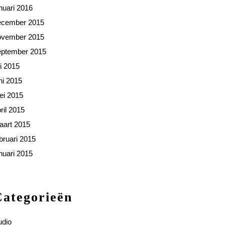
nuari 2016
ecember 2015
ovember 2015
eptember 2015
li 2015
ni 2015
ei 2015
ril 2015
aart 2015
bruari 2015
nuari 2015
Categorieën
udio