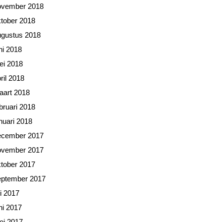
ovember 2018
ktober 2018
ugustus 2018
ni 2018
ei 2018
ril 2018
aart 2018
bruari 2018
nuari 2018
ecember 2017
ovember 2017
ktober 2017
eptember 2017
li 2017
ni 2017
ei 2017