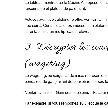
Le tableau montre que le Casino A propose le me
raisonnable et plafond de paiement.
Astuce
: avant de valider une offre, vérifiez la l
free spins. Certains casinos imposent un plafond
la rentabilité d’un multiplicateur élevé.
3. Décrypter les cond
(wagering)
Le wagering, ou exigence de mise, représente le 
bonus (ou du gain) avant de pouvoir retirer ses fon
Montant à miser = Gain des free spins × Facteur
Par exemple, si vous remportez 10 €, et que le 