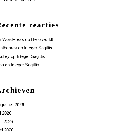
ecente reacties
r WordPress
op
Hello world!
ththemes
op
Integer Sagittis
udrey
op
Integer Sagittis
sa
op
Integer Sagittis
Archieven
ugustus 2026
li 2026
ni 2026
ei 2026