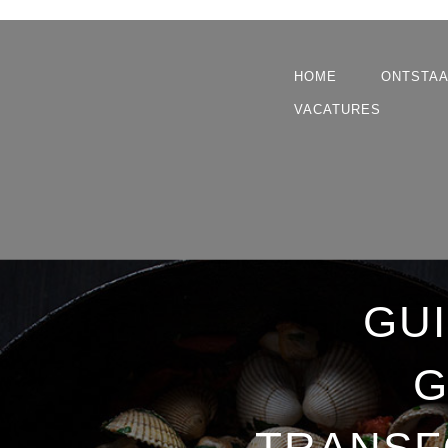
HOME
ONTSTAA
VACATURES
GUI
G
TRANSF