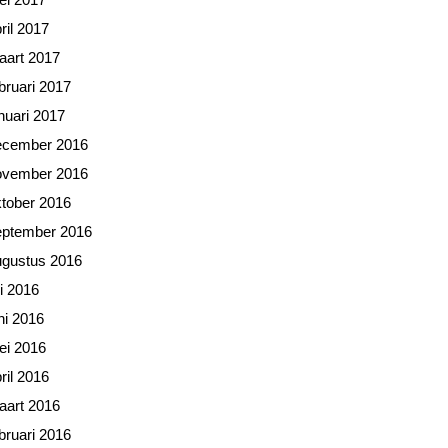
ril 2017
aart 2017
bruari 2017
nuari 2017
ecember 2016
ovember 2016
ktober 2016
eptember 2016
ugustus 2016
li 2016
ni 2016
ei 2016
ril 2016
aart 2016
bruari 2016