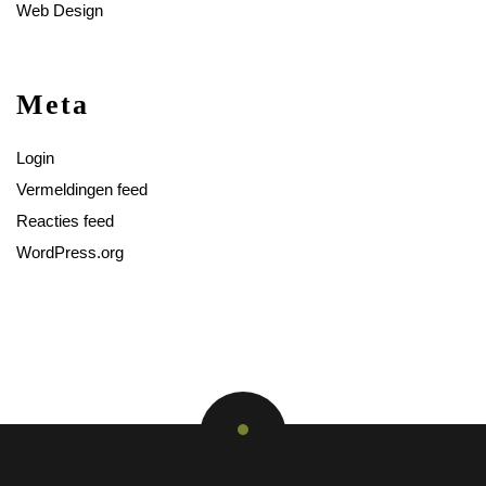
Web Design
Meta
Login
Vermeldingen feed
Reacties feed
WordPress.org