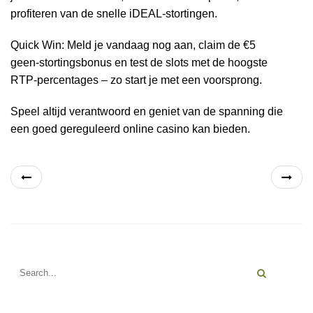
profiteren van de snelle iDEAL‑stortingen.
Quick Win:
Meld je vandaag nog aan, claim de €5
geen‑stortingsbonus en test de slots met de hoogste
RTP‑percentages – zo start je met een voorsprong.
Speel altijd verantwoord en geniet van de spanning die
een goed gereguleerd online casino kan bieden.