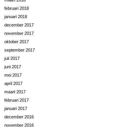
februari 2018
januari 2018
december 2017
november 2017
oktober 2017
september 2017
juli 2017
juni 2017
mei 2017
april 2017
maart 2017
februari 2017
januari 2017
december 2016
november 2016