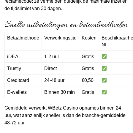
reclamecode: ze vermelden duidelijk de maximale inzet en
de tijdslimiet van 30 dagen.
Snelle uitbetalingen en betaalmethoden
Betaalmethode
Verwerkingstijd
Kosten
Beschikbaarhe
NL
iDEAL
1‑2 uur
Gratis
Trustly
Direct
Gratis
Creditcard
24‑48 uur
€0,50
E-wallets
Binnen 30 min
Gratis
Gemiddeld verwerkt WBetz Casino opnames binnen 24
uur, wat aanzienlijk sneller is dan de branche‑gemiddelde
48‑72 uur.