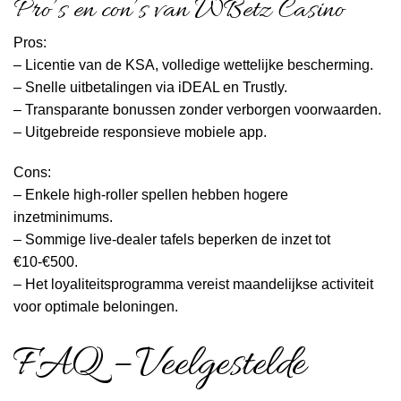
Pro’s en con’s van WBetz Casino
Pros:
– Licentie van de KSA, volledige wettelijke bescherming.
– Snelle uitbetalingen via iDEAL en Trustly.
– Transparante bonussen zonder verborgen voorwaarden.
– Uitgebreide responsieve mobiele app.
Cons:
– Enkele high‑roller spellen hebben hogere
inzetminimums.
– Sommige live‑dealer tafels beperken de inzet tot
€10‑€500.
– Het loyaliteitsprogramma vereist maandelijkse activiteit
voor optimale beloningen.
FAQ – Veelgestelde