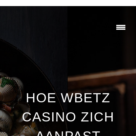
HOE WBETZ
CASINO ZICH
AANPAST