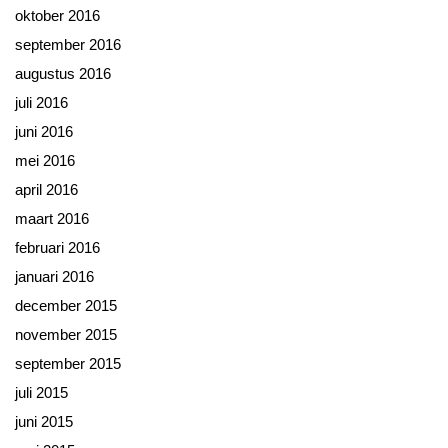
oktober 2016
september 2016
augustus 2016
juli 2016
juni 2016
mei 2016
april 2016
maart 2016
februari 2016
januari 2016
december 2015
november 2015
september 2015
juli 2015
juni 2015