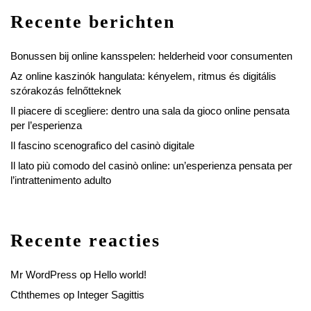
Recente berichten
Bonussen bij online kansspelen: helderheid voor consumenten
Az online kaszinók hangulata: kényelem, ritmus és digitális
szórakozás felnőtteknek
Il piacere di scegliere: dentro una sala da gioco online pensata
per l’esperienza
Il fascino scenografico del casinò digitale
Il lato più comodo del casinò online: un’esperienza pensata per
l’intrattenimento adulto
Recente reacties
Mr WordPress
op
Hello world!
Cththemes
op
Integer Sagittis