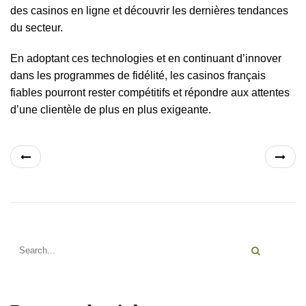
des casinos en ligne et découvrir les dernières tendances
du secteur.
En adoptant ces technologies et en continuant d’innover
dans les programmes de fidélité, les casinos français
fiables pourront rester compétitifs et répondre aux attentes
d’une clientèle de plus en plus exigeante.