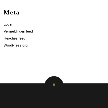
Meta
Login
Vermeldingen feed
Reacties feed
WordPress.org