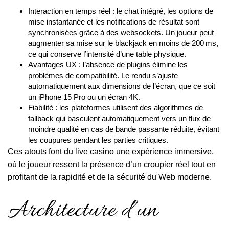
Interaction en temps réel : le chat intégré, les options de
mise instantanée et les notifications de résultat sont
synchronisées grâce à des websockets. Un joueur peut
augmenter sa mise sur le blackjack en moins de 200 ms,
ce qui conserve l’intensité d’une table physique.
Avantages UX : l’absence de plugins élimine les
problèmes de compatibilité. Le rendu s’ajuste
automatiquement aux dimensions de l’écran, que ce soit
un iPhone 15 Pro ou un écran 4K.
Fiabilité : les plateformes utilisent des algorithmes de
fallback qui basculent automatiquement vers un flux de
moindre qualité en cas de bande passante réduite, évitant
les coupures pendant les parties critiques.
Ces atouts font du live casino une expérience immersive,
où le joueur ressent la présence d’un croupier réel tout en
profitant de la rapidité et de la sécurité du Web moderne.
Architecture d’un