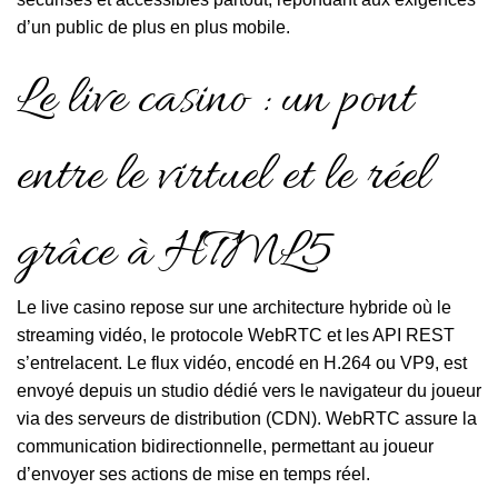
d’un public de plus en plus mobile.
Le live casino : un pont
entre le virtuel et le réel
grâce à HTML5
Le live casino repose sur une architecture hybride où le
streaming vidéo, le protocole WebRTC et les API REST
s’entrelacent. Le flux vidéo, encodé en H.264 ou VP9, est
envoyé depuis un studio dédié vers le navigateur du joueur
via des serveurs de distribution (CDN). WebRTC assure la
communication bidirectionnelle, permettant au joueur
d’envoyer ses actions de mise en temps réel.