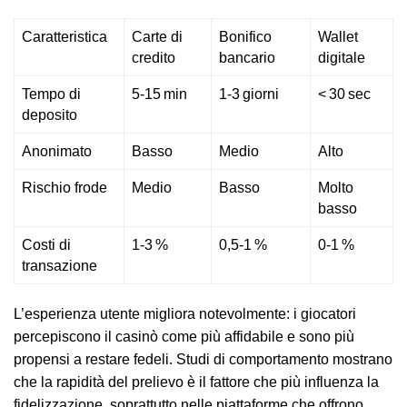
Caratteristica
Carte di
Bonifico
Wallet
credito
bancario
digitale
Tempo di
5‑15 min
1‑3 giorni
< 30 sec
deposito
Anonimato
Basso
Medio
Alto
Rischio frode
Medio
Basso
Molto
basso
Costi di
1‑3 %
0,5‑1 %
0‑1 %
transazione
L’esperienza utente migliora notevolmente: i giocatori
percepiscono il casinò come più affidabile e sono più
propensi a restare fedeli. Studi di comportamento mostrano
che la rapidità del prelievo è il fattore che più influenza la
fidelizzazione, soprattutto nelle piattaforme che offrono