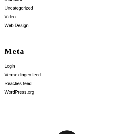
Uncategorized
Video
Web Design
Meta
Login
Vermeldingen feed
Reacties feed
WordPress.org