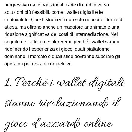
progressivo dalle tradizionali carte di credito verso
soluzioni più flessibili, come i wallet digitali e le
criptovalute. Questi strumenti non solo riducono i tempi di
attesa, ma offrono anche un maggiore anonimato e una
riduzione significativa dei costi di intermediazione. Nel
seguito dell’articolo esploreremo perché i wallet stanno
ridefinendo l’esperienza di gioco, quali piattaforme
dominano il mercato e quali sfide dovranno superare gli
operatori per restare competitivi.
1. Perché i wallet digitali
stanno rivoluzionando il
gioco d’azzardo online