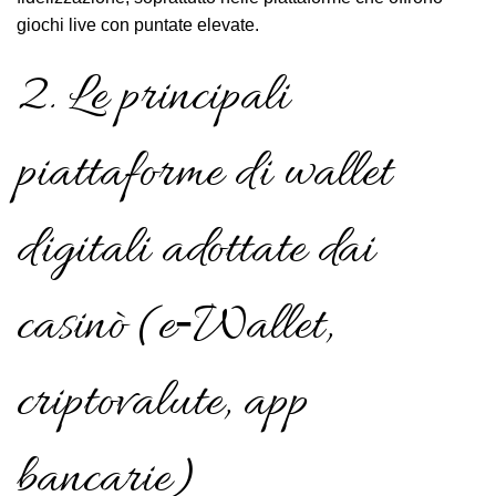
giochi live con puntate elevate.
2. Le principali
piattaforme di wallet
digitali adottate dai
casinò (e‑Wallet,
criptovalute, app
bancarie)