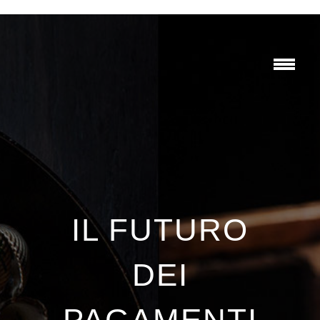
IL FUTURO
DEI
PAGAMENTI