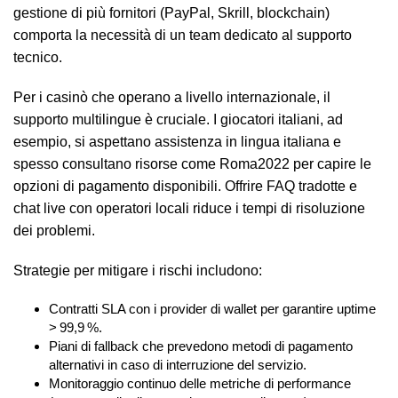
gestione di più fornitori (PayPal, Skrill, blockchain)
comporta la necessità di un team dedicato al supporto
tecnico.
Per i casinò che operano a livello internazionale, il
supporto multilingue è cruciale. I giocatori italiani, ad
esempio, si aspettano assistenza in lingua italiana e
spesso consultano risorse come Roma2022 per capire le
opzioni di pagamento disponibili. Offrire FAQ tradotte e
chat live con operatori locali riduce i tempi di risoluzione
dei problemi.
Strategie per mitigare i rischi includono:
Contratti SLA con i provider di wallet per garantire uptime
> 99,9 %.
Piani di fallback che prevedono metodi di pagamento
alternativi in caso di interruzione del servizio.
Monitoraggio continuo delle metriche di performance