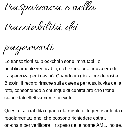
trasparenza e nella
tracciabilità dei
pagamenti
Le transazioni su blockchain sono immutabili e
pubblicamente verificabili, il che crea una nuova era di
trasparenza per i casinò. Quando un giocatore deposita
Bitcoin, il record rimane sulla catena per tutta la vita della
rete, consentendo a chiunque di controllare che i fondi
siano stati effettivamente ricevuti.
Questa tracciabilità è particolarmente utile per le autorità di
regolamentazione, che possono richiedere estratti
on‑chain per verificare il rispetto delle norme AML. Inoltre,