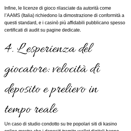
Infine, le licenze di gioco rilasciate da autorità come
l’AAMS (Italia) richiedono la dimostrazione di conformità a
questi standard, e i casinò più affidabili pubblicano spesso
certificati di audit su pagine dedicate.
4. L’esperienza del
giocatore: velocità di
deposito e prelievo in
tempo reale
Un caso di studio condotto su tre popolari siti di kasino