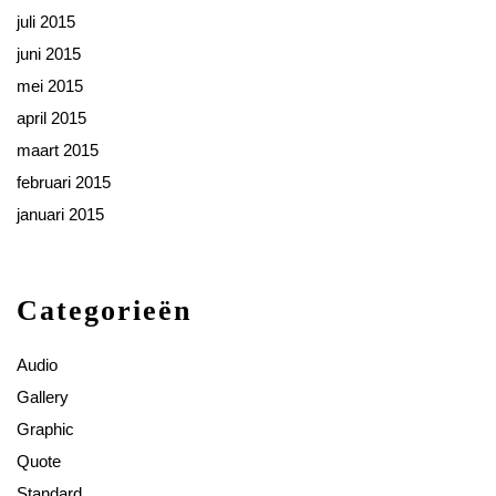
juli 2015
juni 2015
mei 2015
april 2015
maart 2015
februari 2015
januari 2015
Categorieën
Audio
Gallery
Graphic
Quote
Standard