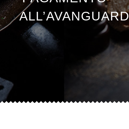
ALL’AVANGUARD