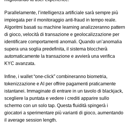
Parallelamente, l’intelligenza artificiale sarà sempre più
impiegata per il monitoraggio anti‑fraud in tempo reale.
Algoritmi basati su
machine learning
analizzeranno pattern
di gioco, velocità di transazione e geolocalizzazione per
identificare comportamenti anomali. Quando un’anomalia
supera una soglia predefinita, il sistema bloccherà
automaticamente la transazione e avvierà una verifica
KYC avanzata.
Infine, i wallet “one‑click” combineranno biometria,
tokenizzazione e AI per offrire pagamenti praticamente
istantanei. Immaginate di entrare in un tavolo di blackjack,
scegliere la puntata e vedere i crediti apparire sullo
schermo con un solo tap. Questa fluidità spingerà i
giocatori a sperimentare più varianti di gioco, aumentando
il
average session length
.