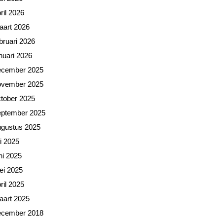
ril 2026
aart 2026
bruari 2026
nuari 2026
ecember 2025
ovember 2025
ktober 2025
eptember 2025
ugustus 2025
li 2025
ni 2025
ei 2025
ril 2025
aart 2025
ecember 2018