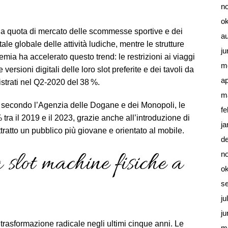
n
o
la quota di mercato delle scommesse sportive e dei
a
ale globale delle attività ludiche, mentre le strutture
ju
ia ha accelerato questo trend: le restrizioni ai viaggi
m
versioni digitali delle loro slot preferite e dei tavoli da
ap
strati nel Q2‑2020 del 38 %.
m
tiva: secondo l’Agenzia delle Dogane e dei Monopoli, le
fe
 tra il 2019 e il 2023, grazie anche all’introduzione di
ja
tratto un pubblico più giovane e orientato al mobile.
d
 slot machine fisiche a
n
o
s
ju
ju
trasformazione radicale negli ultimi cinque anni. Le
m