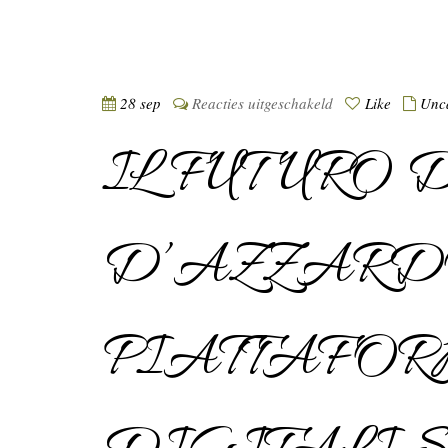
voor
28 sep
Reacties uitgeschakeld
Like
Unc
Il
futuro
IL FUTURO 
del
gioco
d’azzardo:
come
D’AZZARDO
le
piattaforme
digitali
stanno
PIATTAFO
superando
i
tradizionali
casinò
di
Las