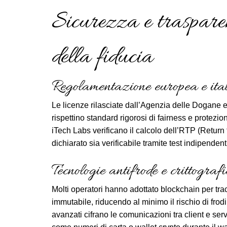
Sicurezza e traspare
della fiducia
Regolamentazione europea e ita
Le licenze rilasciate dall’Agenzia delle Dogane e
rispettino standard rigorosi di fairness e protez
iTech Labs verificano il calcolo dell’RTP (Return 
dichiarato sia verificabile tramite test indipendent
Tecnologie antifrode e crittograf
Molti operatori hanno adottato blockchain per trac
immutabile, riducendo al minimo il rischio di frodi 
avanzati cifrano le comunicazioni tra client e ser