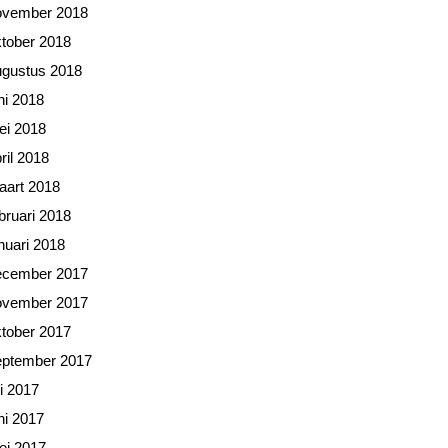
ovember 2018
ktober 2018
ugustus 2018
ni 2018
ei 2018
ril 2018
aart 2018
bruari 2018
nuari 2018
ecember 2017
ovember 2017
ktober 2017
eptember 2017
li 2017
ni 2017
ei 2017