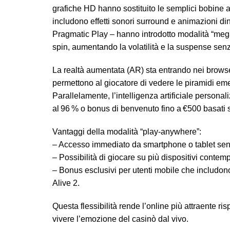
grafiche HD hanno sostituito le semplici bobine a
includono effetti sonori surround e animazioni d
Pragmatic Play – hanno introdotto modalità “mega
spin, aumentando la volatilità e la suspense senza
La realtà aumentata (AR) sta entrando nei brow
permettono al giocatore di vedere le piramidi em
Parallelamente, l’intelligenza artificiale person
al 96 % o bonus di benvenuto fino a €500 basati su
Vantaggi della modalità “play‑anywhere”:
– Accesso immediato da smartphone o tablet senz
– Possibilità di giocare su più dispositivi cont
– Bonus esclusivi per utenti mobile che includono g
Alive 2
.
Questa flessibilità rende l’online più attraente ri
vivere l’emozione del casinò dal vivo.