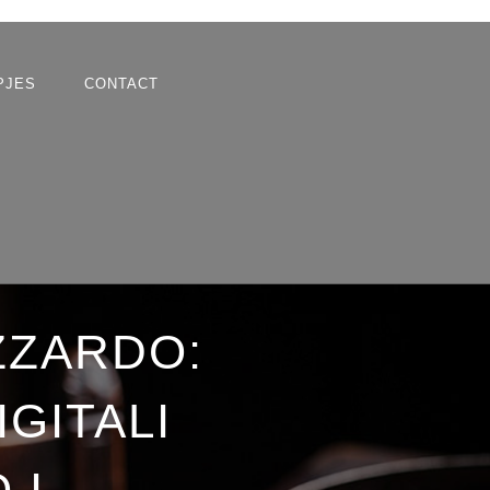
PJES
CONTACT
ZZARDO:
GITALI
 I