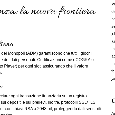
ja
nza: la nuova frontiera
d
n
s
ju
liana
ju
m
 dei Monopoli (ADM) garantiscono che tutti i giochi
ap
ione dei dati personali. Certificazioni come eCOGRA o
m
to Player) per ogni slot, assicurando che il valore
fe
i.
ja
ia
ciare ogni transazione finanziaria su un registro
sui depositi e sui prelievi. Inoltre, protocolli SSL/TLS
ver con chiavi RSA a 2048 bit, proteggendo dati sensibili
A