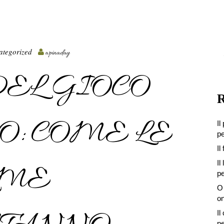
ategorized
wpinaday
DEL GIOCO
R
: COME LE
Il
pe
Il
Il
RME
pe
O 
on
Il
pe