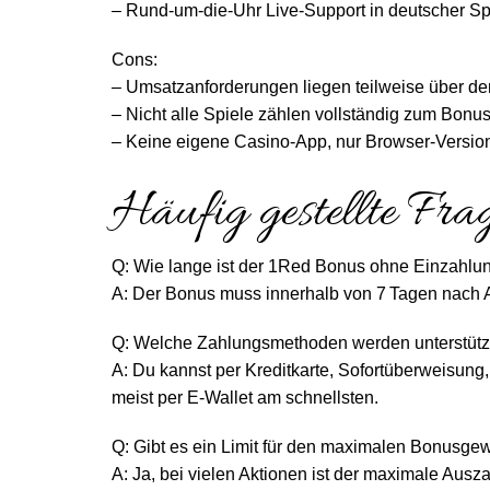
– Rund‑um‑die‑Uhr Live‑Support in deutscher S
Cons:
– Umsatzanforderungen liegen teilweise über d
– Nicht alle Spiele zählen vollständig zum Bon
– Keine eigene Casino‑App, nur Browser‑Versio
Häufig gestellte F
Q: Wie lange ist der 1Red Bonus ohne Einzahlun
A: Der Bonus muss innerhalb von 7 Tagen nach Akt
Q: Welche Zahlungsmethoden werden unterstütz
A: Du kannst per Kreditkarte, Sofortüberweisung,
meist per E‑Wallet am schnellsten.
Q: Gibt es ein Limit für den maximalen Bonusge
A: Ja, bei vielen Aktionen ist der maximale Ausz