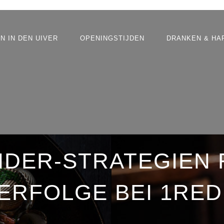
N IN DEN UIVER
OPENINGSTIJDEN
DRANKEN & HA
IDER‑STRATEGIEN
ERFOLGE BEI 1RED