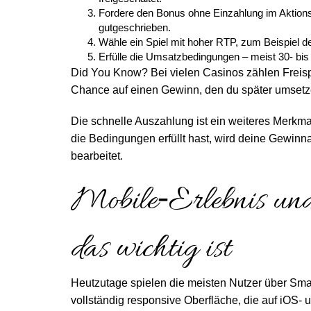
Fordere den Bonus ohne Einzahlung im Aktions‑
gutgeschrieben.
Wähle ein Spiel mit hoher RTP, zum Beispiel de
Erfülle die Umsatzbedingungen – meist 30‑ bi
Did You Know?
Bei vielen Casinos zählen Freis
Chance auf einen Gewinn, den du später umsetz
Die schnelle Auszahlung ist ein weiteres Merkm
die Bedingungen erfüllt hast, wird deine Gewinn
bearbeitet.
Mobile‑Erlebnis un
das wichtig ist
Heutzutage spielen die meisten Nutzer über Sma
vollständig responsive Oberfläche, die auf iOS‑ u