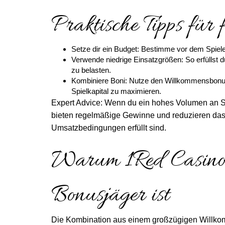
Praktische Tipps für f
Setze dir ein Budget: Bestimme vor dem Spielen,
Verwende niedrige Einsatzgrößen: So erfüllst 
zu belasten.
Kombiniere Boni: Nutze den Willkommensbonu
Spielkapital zu maximieren.
Expert Advice: Wenn du ein hohes Volumen an Spiel
bieten regelmäßige Gewinne und reduzieren das 
Umsatzbedingungen erfüllt sind.
Warum 1Red Casino 
Bonusjäger ist
Die Kombination aus einem großzügigen Willk