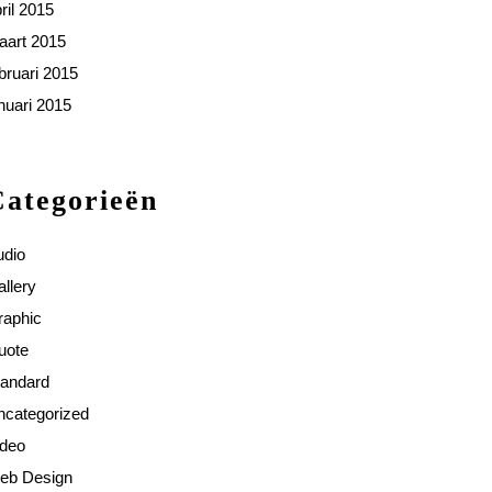
ril 2015
aart 2015
bruari 2015
nuari 2015
Categorieën
udio
llery
raphic
uote
tandard
ncategorized
ideo
eb Design