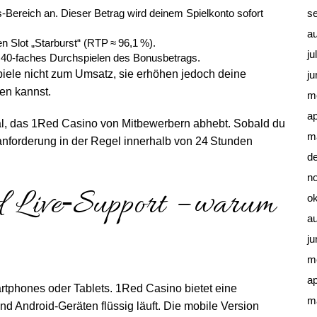
Bereich an. Dieser Betrag wird deinem Spielkonto sofort
s
a
n Slot „Starburst“ (RTP ≈ 96,1 %).
ju
s 40‑faches Durchspielen des Bonusbetrags.
piele nicht zum Umsatz, sie erhöhen jedoch deine
ju
en kannst.
m
ap
al, das 1Red Casino von Mitbewerbern abhebt. Sobald du
m
anforderung in der Regel innerhalb von 24 Stunden
d
n
d Live‑Support – warum
o
a
ju
m
ap
rtphones oder Tablets. 1Red Casino bietet eine
m
nd Android‑Geräten flüssig läuft. Die mobile Version