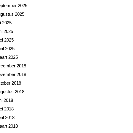
eptember 2025
ugustus 2025
li 2025
ni 2025
ei 2025
ril 2025
aart 2025
ecember 2018
ovember 2018
ktober 2018
ugustus 2018
ni 2018
ei 2018
ril 2018
aart 2018