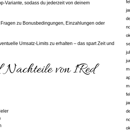
fe
p‑Variante, sodass du jederzeit von deinem
ja
d
Bei Fragen zu Bonusbedingungen, Einzahlungen oder
n
o
ventuelle
Umsatz‑Limits
zu erhalten – das spart Zeit und
s
ju
ju
 Nachteile von 1Red
m
ap
m
fe
ja
ieler
d
)
n
n
o