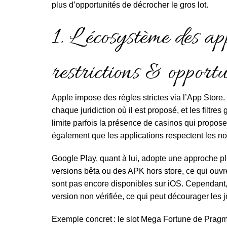
plus d’opportunités de décrocher le gros lot.
1. L’écosystème des app
restrictions & oppor
Apple impose des règles strictes via l’App Store.
chaque juridiction où il est proposé, et les filtre
limite parfois la présence de casinos qui proposen
également que les applications respectent les no
Google Play, quant à lui, adopte une approche p
versions bêta ou des APK hors store, ce qui ouv
sont pas encore disponibles sur iOS. Cependant, 
version non vérifiée, ce qui peut décourager les 
Exemple concret : le slot
Mega Fortune
de Pragma