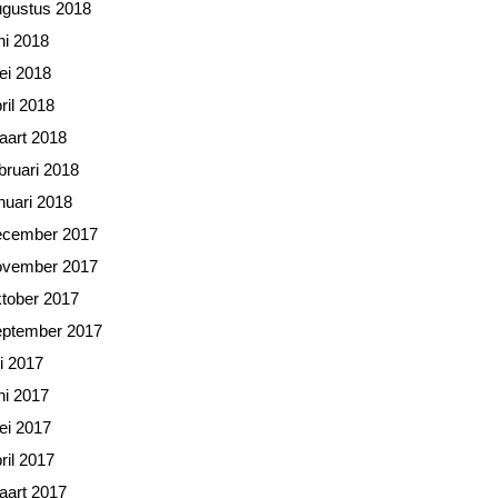
ugustus 2018
ni 2018
ei 2018
ril 2018
aart 2018
bruari 2018
nuari 2018
ecember 2017
ovember 2017
ktober 2017
eptember 2017
li 2017
ni 2017
ei 2017
ril 2017
aart 2017