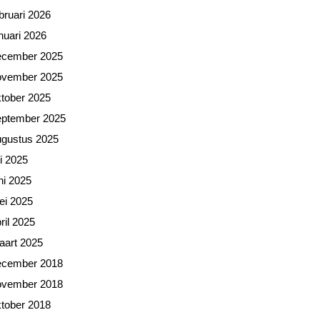
bruari 2026
nuari 2026
ecember 2025
ovember 2025
ktober 2025
eptember 2025
ugustus 2025
li 2025
ni 2025
ei 2025
ril 2025
aart 2025
ecember 2018
ovember 2018
ktober 2018