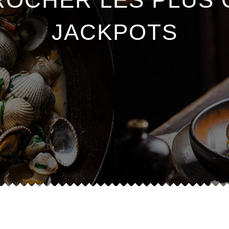
JACKPOTS