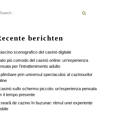
ecente berichten
 fascino scenografico del casinò digitale
 lato più comodo del casinò online: un’esperienza
nsata per l’intrattenimento adulto
plimbare prin universul spectaculos al cazinourilor
line
 casinò sullo schermo piccolo: un’esperienza pensata
r il tempo presente
seară de cazino în buzunar: ritmul unei experiențe
obile