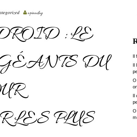
ategorized
wpinaday
ROID : LE
R
 GÉANTS DU
Il
Il
pe
O 
UR
on
Il
pe
 LES PLUS
O 
m