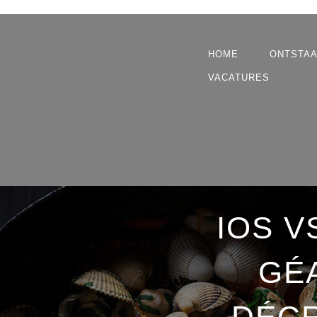
HOME
ONTSTAA
VACATURES
IOS V
GÉ
DÉCR