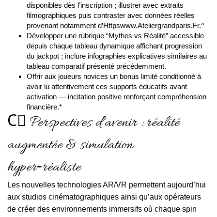
disponibles dès l’inscription ; illustrer avec extraits
filmographiques puis contraster avec données réelles
provenant notamment d’Httpswww.Ateliergrandparis.Fr.^
Développer une rubrique “Mythes vs Réalité” accessible
depuis chaque tableau dynamique affichant progression
du jackpot ; inclure infographies explicatives similaires au
tableau comparatif présenté précédemment.​
Offrir aux joueurs novices un bonus limité conditionné à
avoir lu attentivement ces supports éducatifs avant
activation — incitation positive renforçant compréhension
financière.*
C️⃣ Perspectives d’avenir : réalité
augmentée & simulation
hyper‑réaliste
Les nouvelles technologies AR/VR permettent aujourd’hui
aux studios cinématographiques ainsi qu’aux opérateurs
de créer des environnements immersifs où chaque spin