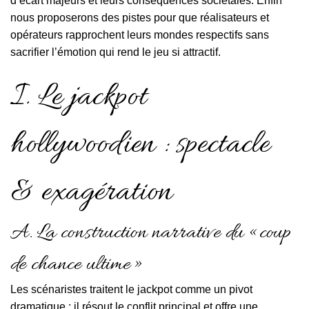
d’écart majeurs et leurs conséquences sociétales. Enfin
nous proposerons des pistes pour que réalisateurs et
opérateurs rapprochent leurs mondes respectifs sans
sacrifier l’émotion qui rend le jeu si attractif.
I. Le jackpot
hollywoodien : spectacle
& exagération
A. La construction narrative du « coup
de chance ultime »
Les scénaristes traitent le jackpot comme un pivot
dramatique : il résout le conflit principal et offre une