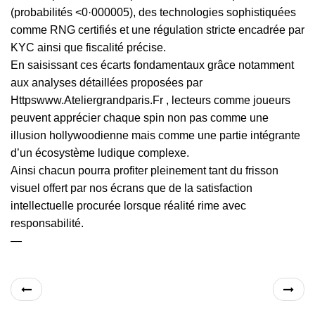
(probabilités <0·000005), des technologies sophistiquées
comme RNG certifiés et une régulation stricte encadrée par
KYC ainsi que fiscalité précise.
En saisissant ces écarts fondamentaux grâce notamment
aux analyses détaillées proposées par
Httpswww.Ateliergrandparis.Fr , lecteurs comme joueurs
peuvent apprécier chaque spin non pas comme une
illusion hollywoodienne mais comme une partie intégrante
d’un écosystème ludique complexe.
Ainsi chacun pourra profiter pleinement tant du frisson
visuel offert par nos écrans que de la satisfaction
intellectuelle procurée lorsque réalité rime avec
responsabilité.
—