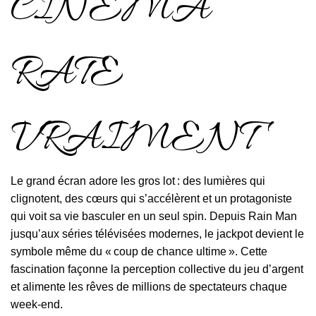
CINÉMA
RATE
VRAIMENT
Le grand écran adore les gros lot : des lumières qui
clignotent, des cœurs qui s’accélèrent et un protagoniste
qui voit sa vie basculer en un seul spin. Depuis
Rain Man
jusqu’aux séries télévisées modernes, le jackpot devient le
symbole même du « coup de chance ultime ». Cette
fascination façonne la perception collective du jeu d’argent
et alimente les rêves de millions de spectateurs chaque
week‑end.