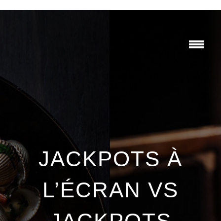
JACKPOTS À
L’ÉCRAN VS
JACKPOTS