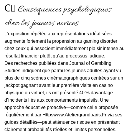
C️⃣ Conséquences psychologiques
chez les joueurs novices
L’exposition répétée aux représentations idéalisées
augmente fortement la propension au gaming disorder
chez ceux qui associent immédiatement plaisir intense au
résultat financier plutôt qu’au processus ludique.
Des recherches publiées dans
Journal of Gambling
Studies
indiquent que parmi les jeunes adultes ayant vu
plus de cinq scènes cinématographiques centrées sur un
jackpot gagnant avant leur première visite en casino
physique ou virtuel,
ils ont présenté 40 % davantage
d’incidents liés aux comportements impulsifs
. Une
approche éducative proactive—comme celle proposée
régulièrement par Httpswww.Ateliergrandparis.Fr via ses
guides détaillés—peut atténuer ce risque en présentant
clairement probabilités réelles et limites personnelles.|