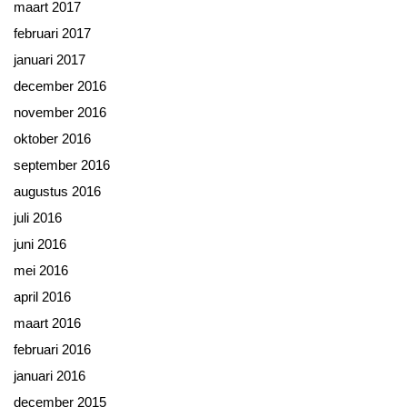
maart 2017
februari 2017
januari 2017
december 2016
november 2016
oktober 2016
september 2016
augustus 2016
juli 2016
juni 2016
mei 2016
april 2016
maart 2016
februari 2016
januari 2016
december 2015