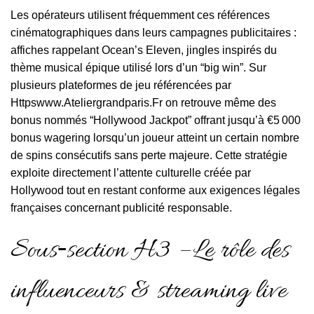
Les opérateurs utilisent fréquemment ces références
cinématographiques dans leurs campagnes publicitaires :
affiches rappelant
Ocean’s Eleven
, jingles inspirés du
thème musical épique utilisé lors d’un “big win”. Sur
plusieurs plateformes de jeu référencées par
Httpswww.Ateliergrandparis.Fr on retrouve même des
bonus nommés “Hollywood Jackpot” offrant jusqu’à €5 000
bonus wagering lorsqu’un joueur atteint un certain nombre
de spins consécutifs sans perte majeure.
Cette stratégie
exploite directement l’attente culturelle créée par
Hollywood tout en restant conforme aux exigences légales
françaises concernant publicité responsable.
Sous‑section H3 – Le rôle des
influenceurs & streaming live