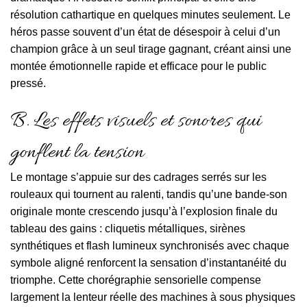
résolution cathartique en quelques minutes seulement. Le
héros passe souvent d’un état de désespoir à celui d’un
champion grâce à un seul tirage gagnant, créant ainsi une
montée émotionnelle rapide et efficace pour le public
pressé.
B. Les effets visuels et sonores qui
gonflent la tension
Le montage s’appuie sur des cadrages serrés sur les
rouleaux qui tournent au ralenti, tandis qu’une bande‑son
originale monte crescendo jusqu’à l’explosion finale du
tableau des gains : cliquetis métalliques, sirènes
synthétiques et flash lumineux synchronisés avec chaque
symbole aligné renforcent la sensation d’instantanéité du
triomphe. Cette chorégraphie sensorielle compense
largement la lenteur réelle des machines à sous physiques