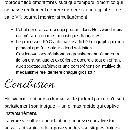
reproduit fidèlement tant visuel que temporellement ce qui
se passe réellement derrière derrière scène digitale.​ Une
salle VR pourrait montrer simultanément :
L’effet sonore réaliste déjà présent dans Hollywood mais
calibré selon normes acoustiques françaises.​
Le processus KYC automatisé affiché holographiquement
pendant que l’utilisateur attend validation.​
Ces innovations réduiront progressivement l’écart entre
fiction dramatique et expérience concrète tout en offrant
aux spectateurs/players une compréhension intuitive du
mécanisme réel derrière chaque gros lot.*
Conclusion
Hollywood continue à dramatiser le jackpot parce qu’il sert
parfaitement son intrigue — un climax rapide qui captive
instantanément.
La vraie vie offre cependant une richesse narrative tout
aussi captivante : elle repose sur des statistiques froides