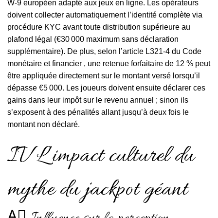
W‑9 européen adapté aux jeux en ligne.
Les opérateurs
doivent collecter automatiquement l’identité complète via
procédure KYC avant toute distribution supérieure au
plafond légal (€30 000 maximum sans déclaration
supplémentaire).
De plus, selon l’article L321-4 du Code
monétaire et financier , une retenue forfaitaire de 12 % peut
être appliquée directement sur le montant versé lorsqu’il
dépasse €5 000.
Les joueurs doivent ensuite déclarer ces
gains dans leur impôt sur le revenu annuel ; sinon ils
s’exposent à des pénalités allant jusqu’à deux fois le
montant non déclaré.
IV L’impact culturel du
mythe du jackpot géant