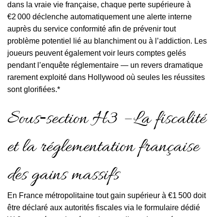
dans la vraie vie française, chaque perte supérieure à
€2 000 déclenche automatiquement une alerte interne
auprès du service conformité afin de prévenir tout
problème potentiel lié au blanchiment ou à l’addiction.
Les
joueurs peuvent également voir leurs comptes gelés
pendant l’enquête réglementaire — un revers dramatique
rarement exploité dans Hollywood où seules les réussites
sont glorifiées.*
Sous‑section H3 – La fiscalité
et la réglementation française
des gains massifs
En France métropolitaine tout gain supérieur à €1 500 doit
être déclaré aux autorités fiscales via le formulaire dédié