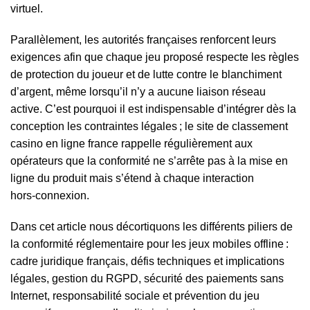
virtuel.
Parallèlement, les autorités françaises renforcent leurs
exigences afin que chaque jeu proposé respecte les règles
de protection du joueur et de lutte contre le blanchiment
d’argent, même lorsqu’il n’y a aucune liaison réseau
active. C’est pourquoi il est indispensable d’intégrer dès la
conception les contraintes légales ; le site de classement
casino en ligne france
rappelle régulièrement aux
opérateurs que la conformité ne s’arrête pas à la mise en
ligne du produit mais s’étend à chaque interaction
hors‑connexion.
Dans cet article nous décortiquons les différents piliers de
la conformité réglementaire pour les jeux mobiles offline :
cadre juridique français, défis techniques et implications
légales, gestion du RGPD, sécurité des paiements sans
Internet, responsabilité sociale et prévention du jeu