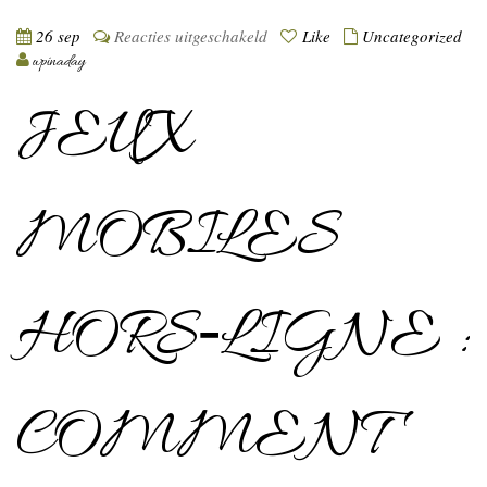
voor
26 sep
Reacties uitgeschakeld
Like
Uncategorized
Jeux
wpinaday
mobiles
hors‑ligne
JEUX
:
comment
garantir
la
MOBILES
conformité
réglementaire
dans
le
HORS‑LIGNE :
secteur
iGaming
COMMENT