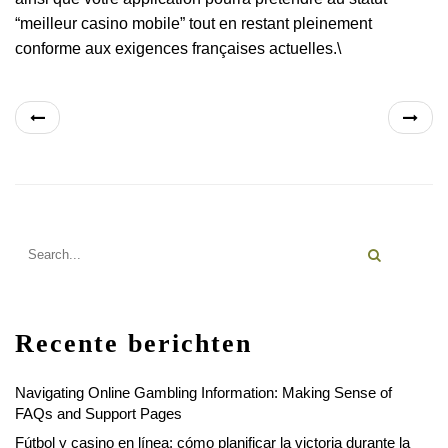
“meilleur casino mobile” tout en restant pleinement
conforme aux exigences françaises actuelles.\
Recente berichten
Navigating Online Gambling Information: Making Sense of
FAQs and Support Pages
Fútbol y casino en línea: cómo planificar la victoria durante la