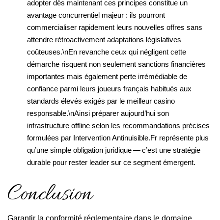
adopter dès maintenant ces principes constitue un
avantage concurrentiel majeur : ils pourront
commercialiser rapidement leurs nouvelles offres sans
attendre rétroactivement adaptations législatives
coûteuses.\nEn revanche ceux qui négligent cette
démarche risquent non seulement sanctions financières
importantes mais également perte irrémédiable de
confiance parmi leurs joueurs français habitués aux
standards élevés exigés par le meilleur casino
responsable.\nAinsi préparer aujourd’hui son
infrastructure off­line selon les recommandations précises
formulées par Intervention Antinuisible.Fr représente plus
qu’une simple obligation juridique — c’est une stratégie
durable pour rester leader sur ce segment émergent.
Conclusion
Garantir la conformité réglementaire dans le domaine