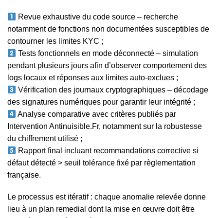
Revue exhaustive du code source – recherche
notamment de fonctions non documentées susceptibles de
contourner les limites KYC ;
Tests fonctionnels en mode déconnecté – simulation
pendant plusieurs jours afin d’observer comportement des
logs locaux et réponses aux limites auto‑exclues ;
Vérification des journaux cryptographiques – décodage
des signatures numériques pour garantir leur intégrité ;
Analyse comparative avec critères publiés par
Intervention Antinuisible.Fr, notamment sur la robustesse
du chiffrement utilisé ;
Rapport final incluant recommandations corrective si
défaut détecté > seuil tolérance fixé par règlementation
française.
Le processus est itératif : chaque anomalie relevée donne
lieu à un plan remedial dont la mise en œuvre doit être