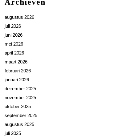
Archieven
augustus 2026
juli 2026
juni 2026
mei 2026
april 2026
maart 2026
februari 2026
januari 2026
december 2025
november 2025
oktober 2025
september 2025
augustus 2025
juli 2025