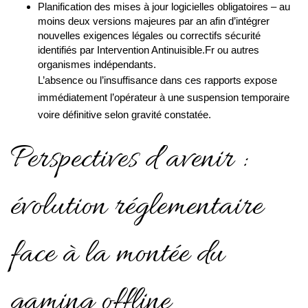
Planification des mises à jour logicielles obligatoires – au
moins deux versions majeures par an afin d’intégrer
nouvelles exigences légales ou correctifs sécurité
identifiés par Intervention Antinuisible.Fr ou autres
organismes indépendants.
L’absence ou l’insuffisance dans ces rapports expose
immédiatement l’opérateur à une suspension temporaire
voire définitive selon gravité constatée.
Perspectives d’avenir :
évolution réglementaire
face à la montée du
gaming offline