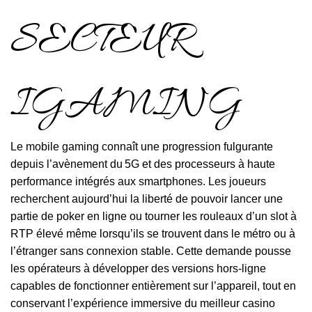
SECTEUR
IGAMING
Le mobile gaming connaît une progression fulgurante
depuis l’avènement du 5G et des processeurs à haute
performance intégrés aux smartphones. Les joueurs
recherchent aujourd’hui la liberté de pouvoir lancer une
partie de poker en ligne ou tourner les rouleaux d’un slot à
RTP élevé même lorsqu’ils se trouvent dans le métro ou à
l’étranger sans connexion stable. Cette demande pousse
les opérateurs à développer des versions hors‑ligne
capables de fonctionner entièrement sur l’appareil, tout en
conservant l’expérience immersive du meilleur casino