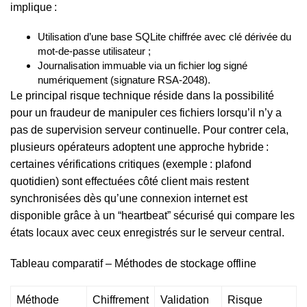
implique :
Utilisation d’une base SQLite chiffrée avec clé dérivée du
mot‑de‑passe utilisateur ;
Journalisation immuable via un fichier log signé
numériquement (signature RSA‑2048).
Le principal risque technique réside dans la possibilité
pour un fraudeur de manipuler ces fichiers lorsqu’il n’y a
pas de supervision serveur continuelle. Pour contrer cela,
plusieurs opérateurs adoptent une approche hybride :
certaines vérifications critiques (exemple : plafond
quotidien) sont effectuées côté client mais restent
synchronisées dès qu’une connexion internet est
disponible grâce à un “heartbeat” sécurisé qui compare les
états locaux avec ceux enregistrés sur le serveur central.
Tableau comparatif – Méthodes de stockage offline
Méthode
Chiffrement
Validation
Risque