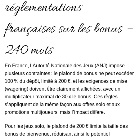
réglementations
françaises sur les bonus –
240 mots
En France, l’Autorité Nationale des Jeux (ANJ) impose
plusieurs contraintes : le plafond de bonus ne peut excéder
100 % du dépôt, limité à 200 €, et les exigences de mise
(wagering) doivent être clairement affichées, avec un
multiplicateur maximal de 30 x le bonus. Ces règles
s’appliquent de la même façon aux offres solo et aux
promotions multijoueurs, mais l’impact diffère.
Pour les jeux solo, le plafond de 200 € limite la taille des
bonus de bienvenue, réduisant ainsi le potentiel