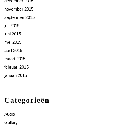
december 2015
november 2015
september 2015
juli 2015
juni 2015
mei 2015
april 2015
maart 2015
februari 2015
januari 2015
Categorieën
Audio
Gallery