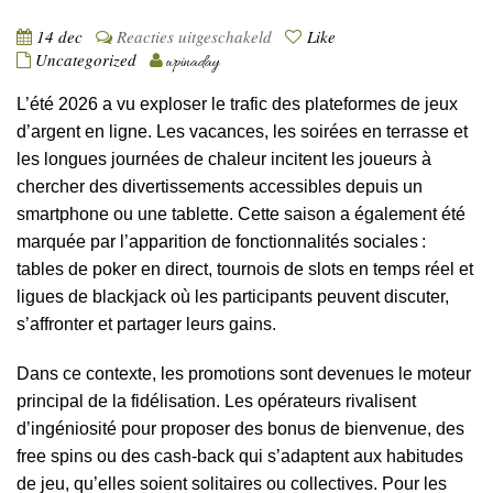
voor
14 dec
Reacties uitgeschakeld
Like
Jeux
Uncategorized
wpinaday
solo
vs
L’été 2026 a vu exploser le trafic des plateformes de jeux
jeux
d’argent en ligne. Les vacances, les soirées en terrasse et
multijoueurs
les longues journées de chaleur incitent les joueurs à
:
chercher des divertissements accessibles depuis un
comment
smartphone ou une tablette. Cette saison a également été
les
marquée par l’apparition de fonctionnalités sociales :
bonus
transforment
tables de poker en direct, tournois de slots en temps réel et
l’expérience
ligues de blackjack où les participants peuvent discuter,
estivale
s’affronter et partager leurs gains.
des
casinos
Dans ce contexte, les promotions sont devenues le moteur
en
principal de la fidélisation. Les opérateurs rivalisent
ligne
d’ingéniosité pour proposer des bonus de bienvenue, des
free spins ou des cash‑back qui s’adaptent aux habitudes
de jeu, qu’elles soient solitaires ou collectives. Pour les