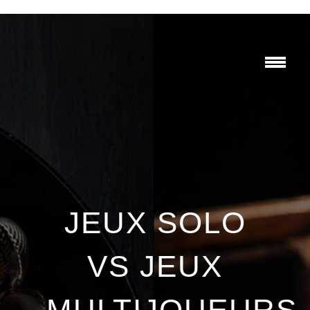
JEUX SOLO
VS JEUX
MULTIJOUEURS