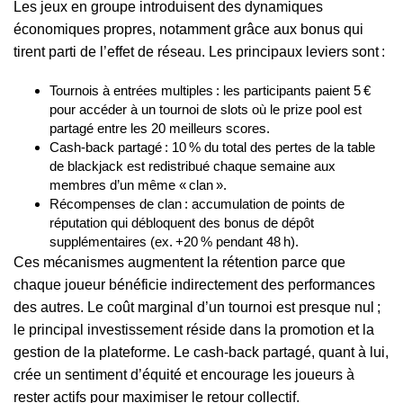
Les jeux en groupe introduisent des dynamiques
économiques propres, notamment grâce aux bonus qui
tirent parti de l’effet de réseau. Les principaux leviers sont :
Tournois à entrées multiples
: les participants paient 5 €
pour accéder à un tournoi de slots où le prize pool est
partagé entre les 20 meilleurs scores.
Cash‑back partagé
: 10 % du total des pertes de la table
de blackjack est redistribué chaque semaine aux
membres d’un même « clan ».
Récompenses de clan
: accumulation de points de
réputation qui débloquent des bonus de dépôt
supplémentaires (ex. +20 % pendant 48 h).
Ces mécanismes augmentent la rétention parce que
chaque joueur bénéficie indirectement des performances
des autres. Le coût marginal d’un tournoi est presque nul ;
le principal investissement réside dans la promotion et la
gestion de la plateforme. Le cash‑back partagé, quant à lui,
crée un sentiment d’équité et encourage les joueurs à
rester actifs pour maximiser le retour collectif.