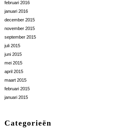
februari 2016
januari 2016
december 2015
november 2015
september 2015
juli 2015
juni 2015
mei 2015
april 2015
maart 2015
februari 2015
januari 2015
Categorieën