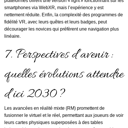
plateformes offrent une version « light » fonctionnant sur les
smartphones via WebXR, mais l’expérience y est
nettement réduite. Enfin, la complexité des programmes de
fidélité VR, avec leurs quêtes et leurs badges, peut
décourager les novices qui préfèrent une navigation plus
linéaire.
7. Perspectives d’avenir :
quelles évolutions attendre
d’ici 2030 ?
Les avancées en réalité mixte (RM) promettent de
fusionner le virtuel et le réel, permettant aux joueurs de voir
leurs cartes physiques superposées à des tables