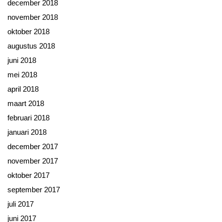
december 2018
november 2018
oktober 2018
augustus 2018
juni 2018
mei 2018
april 2018
maart 2018
februari 2018
januari 2018
december 2017
november 2017
oktober 2017
september 2017
juli 2017
juni 2017