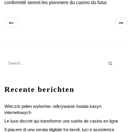
conformité seront les pionniers du casino du futur.
Recente berichten
Wieczór pełen wyborów: odkrywanie świata kasyn
internetowych
Le luxe discret qui transforme une soirée de casino en ligne
Il piacere di una serata digitale tra tavoli, luci e assistenza