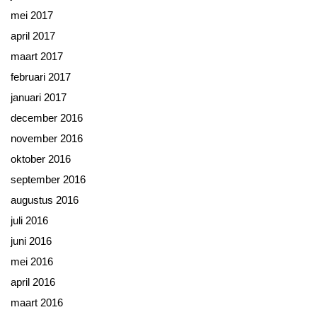
mei 2017
april 2017
maart 2017
februari 2017
januari 2017
december 2016
november 2016
oktober 2016
september 2016
augustus 2016
juli 2016
juni 2016
mei 2016
april 2016
maart 2016