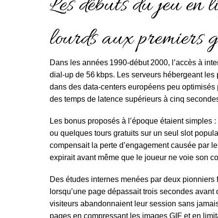
Les débuts du jeu en 
lourds aux premiers g
Dans les années 1990‑début 2000, l’accès à inter
dial‑up de 56 kbps. Les serveurs hébergeant les 
dans des data‑centers européens peu optimisés po
des temps de latence supérieurs à cinq secondes
Les bonus proposés à l’époque étaient simples 
ou quelques tours gratuits sur un seul slot popu
compensait la perte d’engagement causée par le t
expirait avant même que le joueur ne voie son co
Des études internes menées par deux pionniers 
lorsqu’une page dépassait trois secondes avant d
visiteurs abandonnaient leur session sans jamais 
pages en compressant les images GIF et en limitan