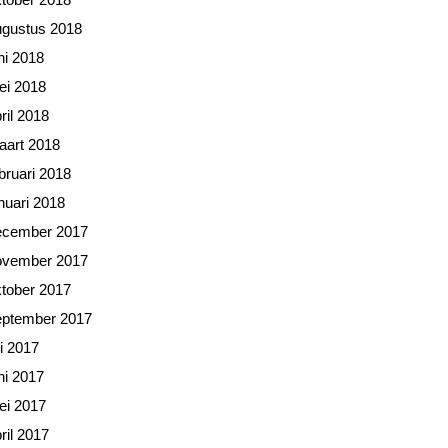
ugustus 2018
ni 2018
ei 2018
ril 2018
aart 2018
bruari 2018
nuari 2018
ecember 2017
ovember 2017
ktober 2017
eptember 2017
li 2017
ni 2017
ei 2017
ril 2017