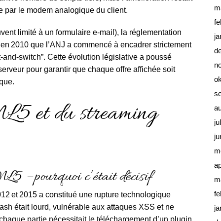
m
ée par le modem analogique du client.
fe
vent limité à un formulaire e‑mail), la réglementation
ja
qu’en 2010 que l’ANJ a commencé à encadrer strictement
d
it‑and‑switch”. Cette évolution législative a poussé
n
serveur pour garantir que chaque offre affichée soit
o
ique.
s
L5 et du streaming
a
ju
ju
m
ap
L5 – pourquoi c’était décisif
m
fe
2 et 2015 a constitué une rupture technologique
lash était lourd, vulnérable aux attaques XSS et ne
ja
 chaque partie nécessitait le téléchargement d’un plugin