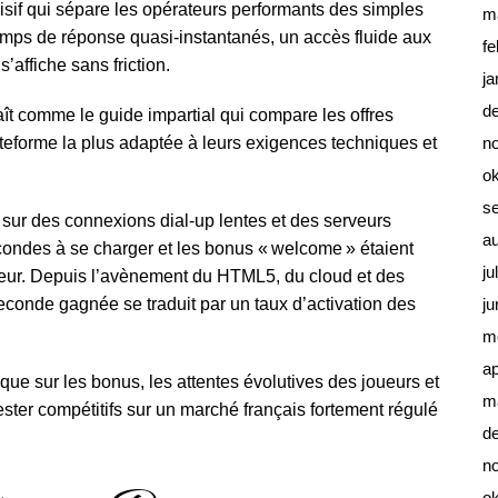
écisif qui sépare les opérateurs performants des simples
m
emps de réponse quasi‑instantanés, un accès fluide aux
fe
’affiche sans friction.
ja
d
ît comme le guide impartial qui compare les offres
lateforme la plus adaptée à leurs exigences techniques et
n
o
s
 sur des connexions dial‑up lentes et des serveurs
a
condes à se charger et les bonus « welcome » étaient
ju
ueur. Depuis l’avènement du HTML5, du cloud et des
conde gagnée se traduit par un taux d’activation des
ju
m
ap
que sur les bonus, les attentes évolutives des joueurs et
m
ester compétitifs sur un marché français fortement régulé
d
n
o