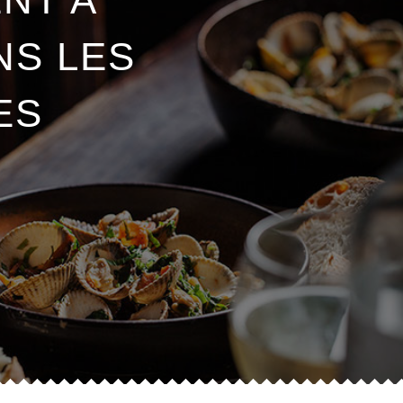
NS LES
ES