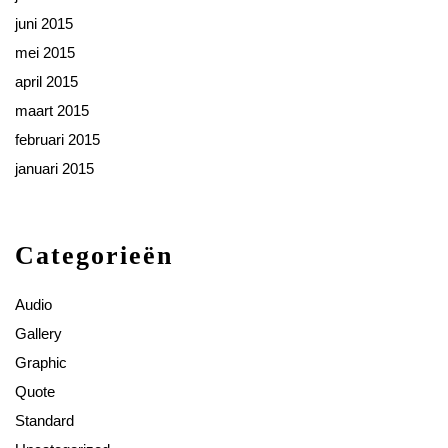
juni 2015
mei 2015
april 2015
maart 2015
februari 2015
januari 2015
Categorieën
Audio
Gallery
Graphic
Quote
Standard