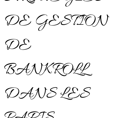
rôle
méconnu
des
DE GESTION
«
free
spins
»
DE
BANKROLL
DANS LES