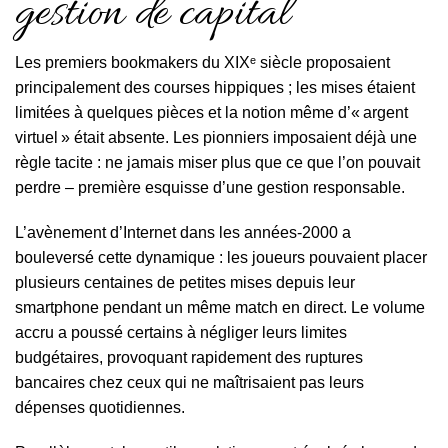
gestion de capital
Les premiers bookmakers du XIXᵉ siècle proposaient
principalement des courses hippiques ; les mises étaient
limitées à quelques pièces et la notion même d’« argent
virtuel » était absente. Les pionniers imposaient déjà une
règle tacite : ne jamais miser plus que ce que l’on pouvait
perdre – première esquisse d’une gestion responsable.
L’avènement d’Internet dans les années‑2000 a
bouleversé cette dynamique : les joueurs pouvaient placer
plusieurs centaines de petites mises depuis leur
smartphone pendant un même match en direct. Le volume
accru a poussé certains à négliger leurs limites
budgétaires, provoquant rapidement des ruptures
bancaires chez ceux qui ne maîtrisaient pas leurs
dépenses quotidiennes.