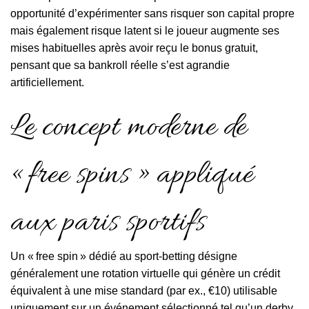
opportunité d’expérimenter sans risquer son capital propre
mais également risque latent si le joueur augmente ses
mises habituelles après avoir reçu le bonus gratuit,
pensant que sa bankroll réelle s’est agrandie
artificiellement.
Le concept moderne de
« free spins » appliqué
aux paris sportifs
Un « free spin » dédié au sport‑betting désigne
généralement une rotation virtuelle qui génère un crédit
équivalent à une mise standard (par ex., €10) utilisable
uniquement sur un événement sélectionné tel qu’un derby