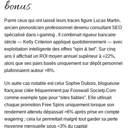
bonus
Parmi ceux qui ont laissé leurs traces figure
Lucas Martin
,
ancien pronosticien professionnel devenu consultant SEO
spécialisé dans i‑gaming . Il combinait rigueur bancaire
stricte — Kelly Criterion appliqué quotidiennement — avec
exploitation intelligente des offres “spin & bet”. Sur cinq
ans il affichait un ROI moyen annuel supérieur à +22%,
alors que ses pairs basés uniquement sur dépôt personnel
plafonnaient autour +8%.
Un autre cas notable est celui
Sophie Dubois
, blogueuse
française citée fréquemment par Fooswall Society.Com
comme exemple type pour “sites fiables”. Elle utilisait
chaque promotion Free Spins uniquement lorsque son
rendement attendu dépassait >6% après prise en compte
wagering ; cela lui permettait malgré tout garder sa perte
moyenne mensuelle sous <3% du capital