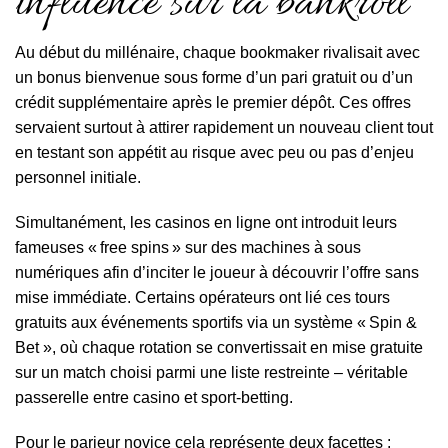
influence sur la bankroll
Au début du millénaire, chaque bookmaker rivalisait avec
un bonus bienvenue sous forme d’un pari gratuit ou d’un
crédit supplémentaire après le premier dépôt. Ces offres
servaient surtout à attirer rapidement un nouveau client tout
en testant son appétit au risque avec peu ou pas d’enjeu
personnel initiale.
Simultanément, les casinos en ligne ont introduit leurs
fameuses « free spins » sur des machines à sous
numériques afin d’inciter le joueur à découvrir l’offre sans
mise immédiate. Certains opérateurs ont lié ces tours
gratuits aux événements sportifs via un système « Spin &
Bet », où chaque rotation se convertissait en mise gratuite
sur un match choisi parmi une liste restreinte – véritable
passerelle entre casino et sport‑betting.
Pour le parieur novice cela représente deux facettes :