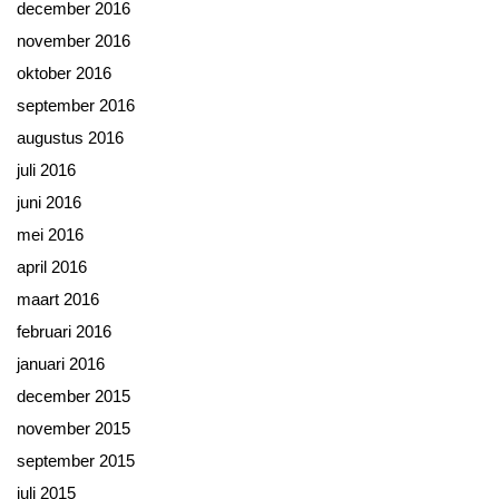
december 2016
november 2016
oktober 2016
september 2016
augustus 2016
juli 2016
juni 2016
mei 2016
april 2016
maart 2016
februari 2016
januari 2016
december 2015
november 2015
september 2015
juli 2015