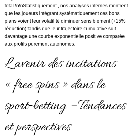
total.\n\nStatistiquement , nos analyses internes montrent
que les joueurs intégrant systématiquement ces bons
plans voient leur volatilité diminuer sensiblement (+15%
réduction) tandis que leur trajectoire cumulative suit
davantage une courbe exponentielle positive comparée
aux profils purement autonomes.
L’avenir des incitations
« free spins » dans le
sport‑betting – Tendances
et perspectives