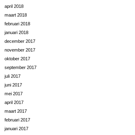
april 2018
maart 2018
februari 2018
januari 2018
december 2017
november 2017
oktober 2017
september 2017
juli 2017
juni 2017
mei 2017
april 2017
maart 2017
februari 2017
januari 2017