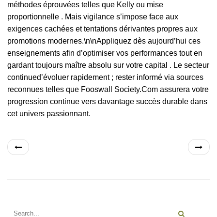
méthodes éprouvées telles que Kelly ou mise
proportionnelle . Mais vigilance s’impose face aux
exigences cachées et tentations dérivantes propres aux
promotions modernes.\n\nAppliquez dès aujourd’hui ces
enseignements afin d’optimiser vos performances tout en
gardant toujours maître absolu sur votre capital . Le secteur
continued’évoluer rapidement ; rester informé via sources
reconnues telles que Fooswall Society.Com assurera votre
progression continue vers davantage succès durable dans
cet univers passionnant.