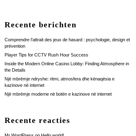
Recente berichten
Comprendre l’attrait des jeux de hasard : psychologie, design et
prévention
Player Tips for CCTV Rush Hour Success
Inside the Modern Online Casino Lobby: Finding Atmosphere in
the Details
Një mbrëmje ndryshe: ritmi, atmosfera dhe kënaqësia e
kazinove në internet
Një mbrëmje moderne në botën e kazinove në internet
Recente reacties
Mr WordPress
op
Hello world!