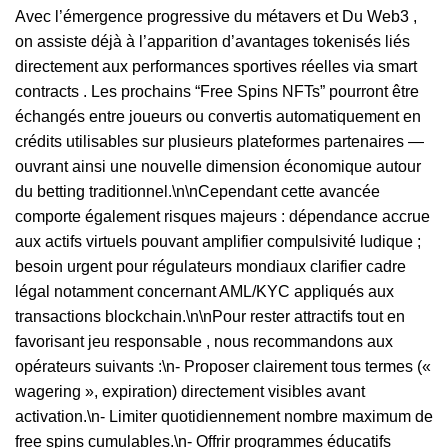
Avec l’émergence progressive du métavers et Du Web3 ,
on assiste déjà à l’apparition d’avantages tokenisés liés
directement aux performances sportives réelles via smart
contracts . Les prochains “Free Spins NFTs” pourront être
échangés entre joueurs ou convertis automatiquement en
crédits utilisables sur plusieurs plateformes partenaires —
ouvrant ainsi une nouvelle dimension économique autour
du betting traditionnel.\n\nCependant cette avancée
comporte également risques majeurs : dépendance accrue
aux actifs virtuels pouvant amplifier compulsivité ludique ;
besoin urgent pour régulateurs mondiaux clarifier cadre
légal notamment concernant AML/KYC appliqués aux
transactions blockchain.\n\nPour rester attractifs tout en
favorisant jeu responsable , nous recommandons aux
opérateurs suivants :\n- Proposer clairement tous termes («
wagering », expiration) directement visibles avant
activation.\n- Limiter quotidiennement nombre maximum de
free spins cumulables.\n- Offrir programmes éducatifs