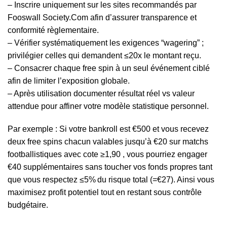
– Inscrire uniquement sur les sites recommandés par
Fooswall Society.Com afin d’assurer transparence et
conformité règlementaire.
– Vérifier systématiquement les exigences “wagering” ;
privilégier celles qui demandent ≤20x le montant reçu.
– Consacrer chaque free spin à un seul événement ciblé
afin de limiter l’exposition globale.
– Après utilisation documenter résultat réel vs valeur
attendue pour affiner votre modèle statistique personnel.
Par exemple​ : Si votre bankroll est €500 et vous recevez
deux free spins chacun valables jusqu’à €20 sur matchs
footballistiques avec cote ≥1,90 , vous pourriez engager
€40 supplémentaires sans toucher vos fonds propres tant
que vous respectez ≤5% du risque total (=€27). Ainsi vous
maximisez profit potentiel tout en restant sous contrôle
budgétaire.