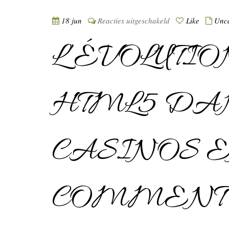
voor
18 jun
Reacties uitgeschakeld
Like
Unca
L’évolution
du
L’ÉVOLUTIO
jeu
HTML5
dans
les
HTML5 DA
casinos
en
ligne
:
CASINOS E
comment
la
technologie
a
redéfini
COMMENT
les
programmes
de
fidélité