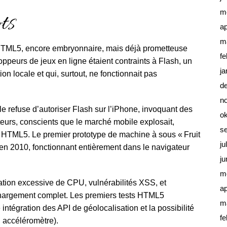
m
ts
ap
m
 HTML5, encore embryonnaire, mais déjà prometteuse
fe
oppeurs de jeux en ligne étaient contraints à Flash, un
ja
on locale et qui, surtout, ne fonctionnait pas
d
n
le refuse d’autoriser Flash sur l’iPhone, invoquant des
o
teurs, conscients que le marché mobile explosait,
s
HTML5. Le premier prototype de machine à sous « Fruit
ju
en 2010, fonctionnant entièrement dans le navigateur
ju
m
ation excessive de CPU, vulnérabilités XSS, et
ap
chargement complet. Les premiers tests HTML5
m
ntégration des API de géolocalisation et la possibilité
fe
, accéléromètre).