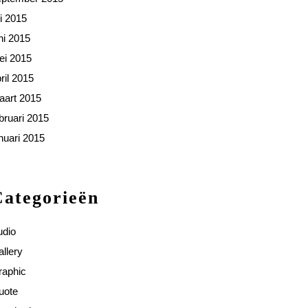
li 2015
ni 2015
ei 2015
ril 2015
aart 2015
bruari 2015
nuari 2015
Categorieën
udio
llery
raphic
uote