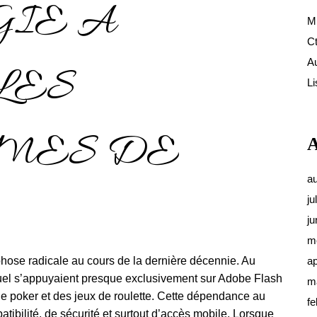
GIE A
M
C
A
LES
Li
MES DE
a
ju
ju
m
ose radicale au cours de la dernière décennie. Au
ap
tuel s’appuyaient presque exclusivement sur Adobe Flash
m
e poker et des jeux de roulette. Cette dépendance au
fe
tibilité, de sécurité et surtout d’accès mobile. Lorsque