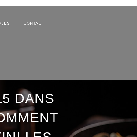
PJES
CONTACT
L5 DANS
COMMENT
INI LES