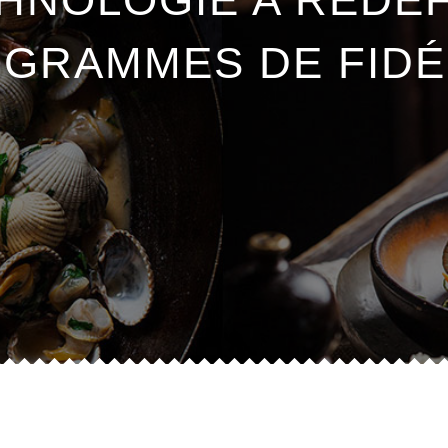
GRAMMES DE FIDÉ