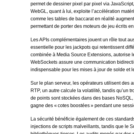
permet de dessiner pixel par pixel via JavaScrip
WebGL, quant à lui, exploite l’accélération mat
comme les tables de baccarat en réalité augmen
permettant de porter des moteurs de jeu écrits e
Les APIs complémentaires jouent un rôle tout auss
essentielle pour les jackpots qui retentissent dif
combinée à Media Source Extensions, autorise le
WebSockets assure une communication bidirectionn
indispensable pour les mises à jour de solde et l
Sur le plan serveur, les opérateurs utilisent des 
RTP, un autre calcule la volatilité, tandis qu’un
de points sont stockées dans des bases NoSQL, ce
gagne des « cotes boostées » pendant une sessi
La sécurité bénéficie également de ces standard
injections de scripts malveillants, tandis que le Su
bibliothèques tierces. Les audits menés par des